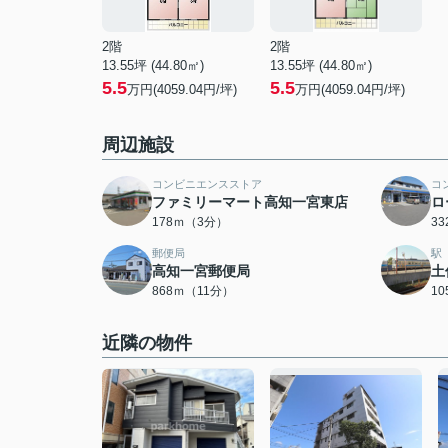
2階
2階
13.55坪 (44.80㎡)
13.55坪 (44.80㎡)
5.5
5.5
万円(4059.04円/坪)
万円(4059.04円/坪)
周辺施設
コンビニエンスストア
コ
ファミリーマート高知一宮東店
ロ
178ｍ（3分）
3
郵便局
駅
高知一宮郵便局
土
868ｍ（11分）
1
近隣の物件