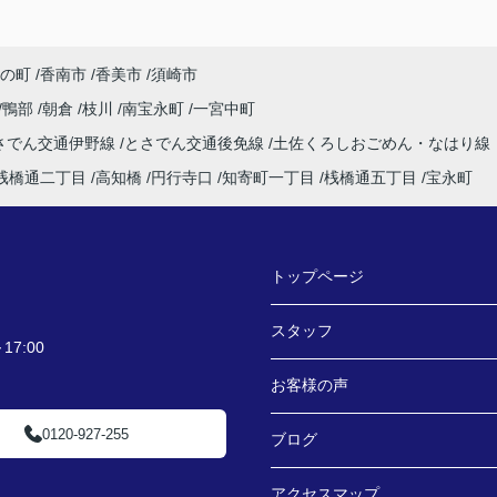
の町
香南市
香美市
須崎市
鴨部
朝倉
枝川
南宝永町
一宮中町
さでん交通伊野線
とさでん交通後免線
土佐くろしおごめん・なはり線
桟橋通二丁目
高知橋
円行寺口
知寄町一丁目
桟橋通五丁目
宝永町
トップページ
スタッフ
7:00
お客様の声
0120-927-255
ブログ
アクセスマップ