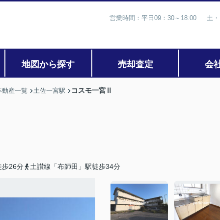
営業時間：平日09：30～18:00 土・
地図から探す
売却査定
会
コスモ一宮Ⅱ
不動産一覧
土佐一宮駅
歩26分
土讃線「布師田」駅徒歩34分