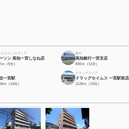
ンビニエンスストア
銀行
ーソン 高知一宮しなね店
高知銀行一宮支店
32ｍ（5分）
830ｍ（11分）
ドラッグストア
佐一宮駅
ドラッグセイムス 一宮駅前店
059ｍ（14分）
1126ｍ（15分）