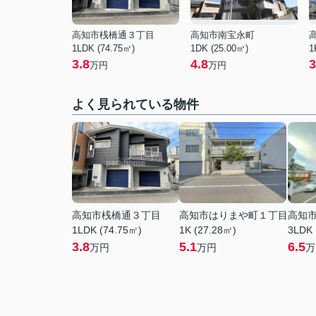
高知市桟橋通３丁目
高知市南宝永町
1LDK (74.75㎡)
1DK (25.00㎡)
1
3.8
4.8
3
万円
万円
よく見られている物件
高知市桟橋通３丁目
高知市はりまや町１丁目
高知
1LDK (74.75㎡)
1K (27.28㎡)
3LDK 
3.8
5.1
6.5
万円
万円
万