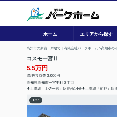
ホーム
エリアから探す
高知市の新築一戸建て｜有限会社パークホーム
高知市の
コスモ一宮Ⅱ
5.5万円
管理/共益費 3,000円
高知県
高知市
一宮中町
３丁目
土讃線「土佐一宮」駅徒歩14分
土讃線「薊野」駅徒
1
/
27