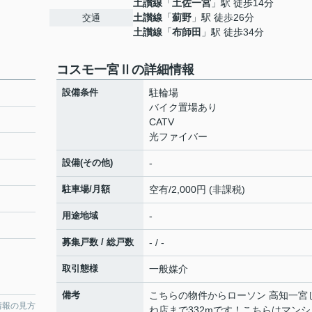
土讃線
「
土佐一宮
」駅 徒歩14分
土讃線
「
薊野
」駅 徒歩26分
交通
土讃線
「
布師田
」駅 徒歩34分
コスモ一宮Ⅱの詳細情報
設備条件
駐輪場
バイク置場あり
CATV
光ファイバー
設備(その他)
-
駐車場/月額
空有/2,000円 (非課税)
用途地域
-
募集戸数 / 総戸数
- / -
取引態様
一般媒介
備考
こちらの物件からローソン 高知一宮
情報の見方
ね店まで332mです！こちらはマンシ