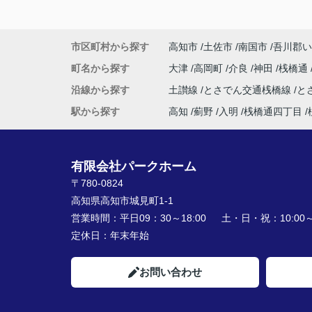
市区町村から探す
高知市
土佐市
南国市
吾川郡い
町名から探す
大津
高岡町
介良
神田
桟橋通
沿線から探す
土讃線
とさでん交通桟橋線
と
駅から探す
高知
薊野
入明
桟橋通四丁目
有限会社パークホーム
〒780-0824
高知県高知市城見町1-1
営業時間：
平日09：30～18:00 土・日・祝：10:00～1
定休日：
年末年始
お問い合わせ