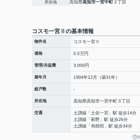
高知県
高知市
一宮中町
３丁目
所在地
コスモ一宮Ⅱの基本情報
物件名
コスモ一宮Ⅱ
価格
5.5万円
管理/共益費
3,000円
築年月
1994年12月（築31年）
総戸数
-
所在地
高知県
高知市
一宮中町
３丁目
交通
土讃線
「
土佐一宮
」駅 徒歩14分
土讃線
「
薊野
」駅 徒歩26分
土讃線
「
布師田
」駅 徒歩34分