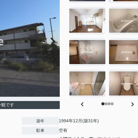
外観です
1994年12月(築31年)
築年
空有
駐車