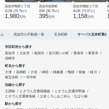
高知市鴨部１丁目
高知市稲荷町
高知市鴨部３丁目
2LDK (70.76㎡)
2DK (36.76㎡)
4LDK (72.07㎡)
3
1,980
395
1,158
万円
万円
万円
ーム
高知市の不動産一覧
宝永町駅
サーパス北本町第2
市区町村から探す
高知市
土佐市
南国市
吾川郡いの町
香南市
香美市
須崎市
町名から探す
大津
高岡町
介良
神田
桟橋通
鴨部
朝倉
枝川
南宝永町
一宮中町
沿線から探す
土讃線
とさでん交通桟橋線
とさでん交通伊野線
とさでん交通後免線
土佐くろしおごめん・なはり線
駅から探す