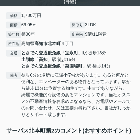
【外観】
1,780万円
価格
69.05㎡
3LDK
面積
間取り
築30年
9階/11階建
築年数
所在階
高知県
高知市
北本町
４丁目
所在地
とさでん交通後免線
「
宝永町
」駅 徒歩13分
交通
土讃線
「
高知
」駅 徒歩15分
とさでん交通後免線
「
菜園場町
」駅 徒歩14分
徒歩6分の場所に江陽小学校があります。あると何かと
備考
便利な、エレベーターのある物件となっています。駅か
ら徒歩13分に位置する物件です。中古でありながら、
綺麗で機能的な設備のあるマンションです。当社オスス
メの不動産情報をお求めになるなら、お電話やメールで
のお問い合わせ、又は直接お尋ね下さい。当社がしっか
りとサポート致します。
サーパス北本町第2のコメント(おすすめポイント)