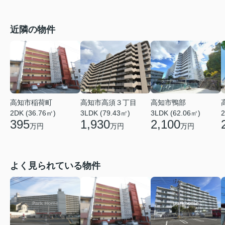
近隣の物件
高知市稲荷町
高知市高須３丁目
高知市鴨部
2DK (36.76㎡)
3LDK (79.43㎡)
3LDK (62.06㎡)
2
395
1,930
2,100
万円
万円
万円
よく見られている物件