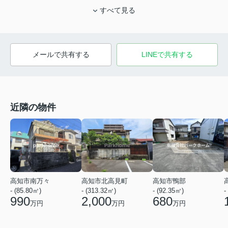
すべて見る
メールで共有する
LINEで共有する
近隣の物件
高知市南万々
高知市北高見町
高知市鴨部
- (85.80㎡)
- (313.32㎡)
- (92.35㎡)
-
990
2,000
680
万円
万円
万円