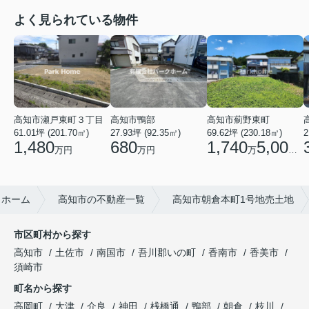
よく見られている物件
高知市瀬戸東町３丁目
高知市鴨部
高知市薊野東町
61.01坪 (201.70㎡)
27.93坪 (92.35㎡)
69.62坪 (230.18㎡)
2
1,480
680
1,740
5,000
万円
万円
万
円
クホーム
高知市の不動産一覧
高知市朝倉本町1号地売土地
市区町村から探す
高知市
土佐市
南国市
吾川郡いの町
香南市
香美市
須崎市
町名から探す
高岡町
大津
介良
神田
桟橋通
鴨部
朝倉
枝川