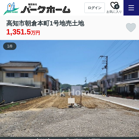
0
ログイン
お気に入り
高知市朝倉本町1号地売土地
1,351.5
万円
1
/
8