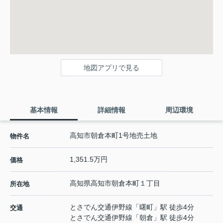
地図アプリで見る
基本情報
詳細情報
周辺環境
高知市朝倉本町1号地売土地
物件名
1,351.5万円
価格
高知県
高知市
朝倉本町
１丁目
所在地
とさでん交通伊野線
「
曙町
」駅 徒歩4分
交通
とさでん交通伊野線
「
朝倉
」駅 徒歩4分