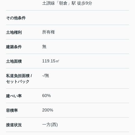
土讃線
「
朝倉
」駅 徒歩9分
その他条件
所有権
土地権利
無
建築条件
119.15㎡
土地面積
-/無
私道負担面積 /
セットバック
60%
建ぺい率
200%
容積率
一方(西)
接道状況