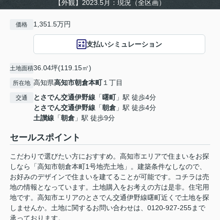
【外観】2023.5月：現況（全区画）
1,351.5万円
価格
支払いシミュレーション
36.04坪(119.15㎡)
土地面積
高知県
高知市
朝倉本町
１丁目
所在地
とさでん交通伊野線
「
曙町
」駅 徒歩4分
交通
とさでん交通伊野線
「
朝倉
」駅 徒歩4分
土讃線
「
朝倉
」駅 徒歩9分
セールスポイント
こだわりで選びたい方におすすめ。高知市エリアで住まいをお探
しなら「高知市朝倉本町1号地売土地」。建築条件なしなので、
お好みのデザインで住まいを建てることが可能です。コチラは売
地の情報となっています。土地購入をお考えの方は是非。住宅用
地です。高知市エリアのとさでん交通伊野線曙町近くで土地を探
しませんか。土地に関するお問い合わせは、0120-927-255まで
承っております。