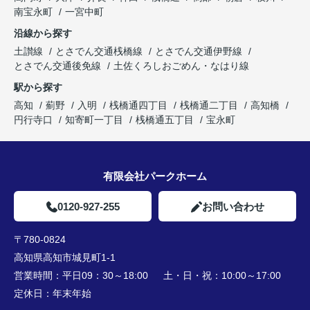
南宝永町
一宮中町
沿線から探す
土讃線
とさでん交通桟橋線
とさでん交通伊野線
とさでん交通後免線
土佐くろしおごめん・なはり線
駅から探す
高知
薊野
入明
桟橋通四丁目
桟橋通二丁目
高知橋
円行寺口
知寄町一丁目
桟橋通五丁目
宝永町
有限会社パークホーム
0120-927-255
お問い合わせ
〒780-0824
高知県高知市城見町1-1
営業時間：
平日09：30～18:00 土・日・祝：10:00～17:00
定休日：
年末年始