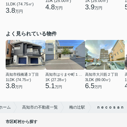
1DK (25.00㎡)
1K (25.00㎡)
1
1LDK (74.75㎡)
4.8
3.9
万円
万円
3.8
万円
よく見られている物件
高知市桟橋通３丁目
高知市はりまや町１丁目
高知市大川筋２丁目
1LDK (74.75㎡)
1K (27.28㎡)
3LDK (89.00㎡)
1
3.8
5.1
6.5
万円
万円
万円
ホーム
高知市の不動産一覧
梅の辻駅
ｎｅｃｏｓａｎ
市区町村から探す