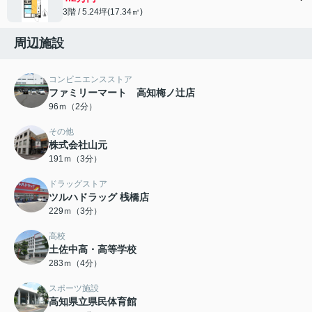
3階 / 5.24坪(17.34㎡)
周辺施設
コンビニエンスストア
ファミリーマート 高知梅ノ辻店
96ｍ（2分）
その他
株式会社山元
191ｍ（3分）
ドラッグストア
ツルハドラッグ 桟橋店
229ｍ（3分）
高校
土佐中高・高等学校
283ｍ（4分）
スポーツ施設
高知県立県民体育館