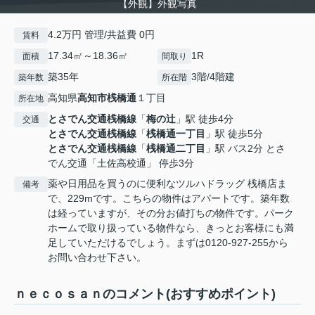
【外観】外観写真
4.2万円 管理/共益費 0円
賃料
17.34㎡～18.36㎡
1R
面積
間取り
築35年
3階/4階建
築年数
所在階
高知県
高知市
桟橋通
１丁目
所在地
とさでん交通桟橋線
「
梅の辻
」駅 徒歩4分
交通
とさでん交通桟橋線
「
桟橋通一丁目
」駅 徒歩5分
とさでん交通桟橋線
「
桟橋通二丁目
」駅 バス2分 とさ
でん交通「土佐高校通」 停歩3分
薬や日用品を買うのに便利なツルハドラッグ 桟橋店ま
備考
で、229mです。こちらの物件はアパートです。築年数
は経っていますが、その分お値打ちの物件です。パーク
ホームで取り扱っている物件なら、きっとお客様にも満
足していただけるでしょう。まずは0120-927-255から
お問い合わせ下さい。
ｎｅｃｏｓａｎのコメント(おすすめポイント)