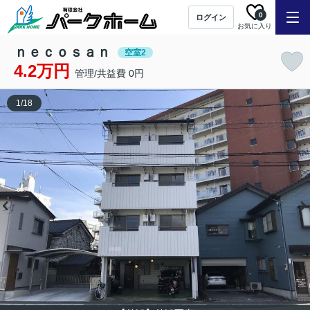
0
ログイン
お気に入り
ｎｅｃｏｓａｎ
空室2
4.2万円
管理/共益費 0円
1
/
18