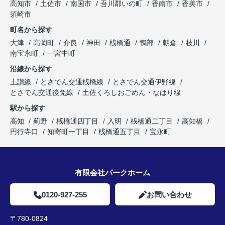
高知市
土佐市
南国市
吾川郡いの町
香南市
香美市
須崎市
町名から探す
大津
高岡町
介良
神田
桟橋通
鴨部
朝倉
枝川
南宝永町
一宮中町
沿線から探す
土讃線
とさでん交通桟橋線
とさでん交通伊野線
とさでん交通後免線
土佐くろしおごめん・なはり線
駅から探す
高知
薊野
桟橋通四丁目
入明
桟橋通二丁目
高知橋
円行寺口
知寄町一丁目
桟橋通五丁目
宝永町
有限会社パークホーム
0120-927-255
お問い合わせ
〒780-0824