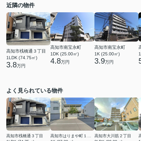
近隣の物件
高知市南宝永町
高知市南宝永町
高知市桟橋通３丁目
1DK (25.00㎡)
1K (25.00㎡)
1
1LDK (74.75㎡)
4.8
3.9
万円
万円
3.8
万円
よく見られている物件
高知市桟橋通３丁目
高知市はりまや町１丁目
高知市大川筋２丁目