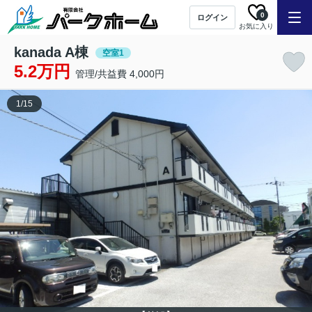
0
ログイン
お気に入り
kanada A棟
空室1
5.2万円
管理/共益費 4,000円
1
/
15