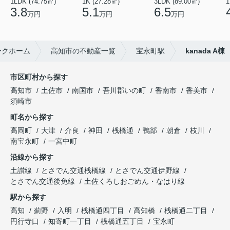
1LDK (74.75㎡)
1K (27.28㎡)
3LDK (89.00㎡)
1
3.8
5.1
6.5
万円
万円
万円
ークホーム
高知市の不動産一覧
宝永町駅
kanada A棟
市区町村から探す
高知市
土佐市
南国市
吾川郡いの町
香南市
香美市
須崎市
町名から探す
高岡町
大津
介良
神田
桟橋通
鴨部
朝倉
枝川
南宝永町
一宮中町
沿線から探す
土讃線
とさでん交通桟橋線
とさでん交通伊野線
とさでん交通後免線
土佐くろしおごめん・なはり線
駅から探す
高知
薊野
入明
桟橋通四丁目
高知橋
桟橋通二丁目
円行寺口
知寄町一丁目
桟橋通五丁目
宝永町