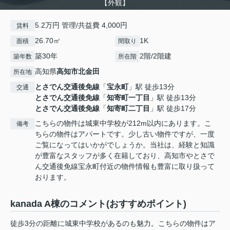
【外観】
5.2万円 管理/共益費 4,000円
賃料
26.70㎡
1K
面積
間取り
築30年
2階/2階建
築年数
所在階
高知県
高知市
北金田
所在地
とさでん交通後免線
「
宝永町
」駅 徒歩13分
交通
とさでん交通後免線
「
知寄町一丁目
」駅 徒歩13分
とさでん交通後免線
「
知寄町二丁目
」駅 徒歩17分
こちらの物件は城東中学校が212m以内にあります。こ
備考
ちらの物件はアパートです。少し古い物件ですが、一度
ご覧になってはいかがでしょうか。当社は、経験と知識
が豊富なスタッフが多く在籍しており、高知市やとさで
ん交通後免線宝永町付近の物件情報も豊富に取り扱って
おります。
kanada A棟のコメント(おすすめポイント)
徒歩3分の距離に城東中学校があるのも魅力。こちらの物件はア