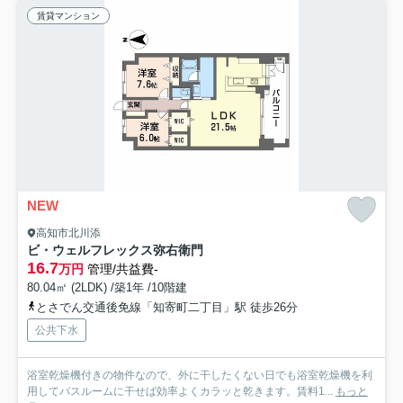
賃貸マンション
NEW
高知市北川添
ビ・ウェルフレックス弥右衛門
16.7
万円
管理/共益費-
80.04㎡ (2LDK) /築1年 /10階建
とさでん交通後免線「知寄町二丁目」駅 徒歩26分
公共下水
浴室乾燥機付きの物件なので、外に干したくない日でも浴室乾燥機を利
用してバスルームに干せば効率よくカラッと乾きます。賃料1...
もっと