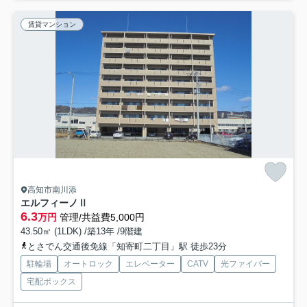
賃貸マンション
高知市南川添
エルフィーノⅡ
6.3
万円
管理/共益費5,000円
43.50㎡ (1LDK) /築13年 /9階建
とさでん交通後免線「知寄町二丁目」駅 徒歩23分
駐輪場
オートロック
エレベーター
CATV
光ファイバー
宅配ボックス