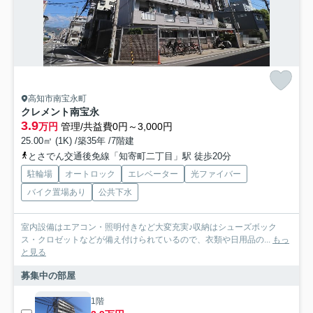
高知市南宝永町
クレメント南宝永
3.9
万円
管理/共益費0円～3,000円
25.00㎡ (1K) /築35年 /7階建
とさでん交通後免線「知寄町二丁目」駅 徒歩20分
駐輪場
オートロック
エレベーター
光ファイバー
バイク置場あり
公共下水
室内設備はエアコン・照明付きなど大変充実♪収納はシューズボック
ス・クロゼットなどが備え付けられているので、衣類や日用品の...
もっ
と見る
募集中の部屋
1階