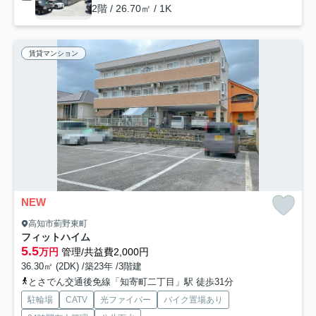
2階 / 26.70㎡ / 1K
賃貸マンション
NEW
高知市薊野東町
フィットハイム
5.5
万円
管理/共益費2,000円
36.30㎡ (2DK) /築23年 /3階建
とさでん交通後免線「知寄町二丁目」駅 徒歩31分
駐輪場
CATV
光ファイバー
バイク置場あり