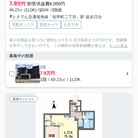
7.9
万円
管理/共益費6,000円
49.23㎡ (1LDK) /築6年 /3階建
とさでん交通後免線「知寄町二丁目」駅 徒歩21分
宅配ボックス
防犯カメラ
公共下水
薬や日用品を買うのに便利なコスモス 北川添店まで471mです。洗濯物
を外干しできない日でも、この物件の浴室乾燥機を使えば...
もっと見る
募集中の部屋
1階
7.9万円
1階 / 49.23㎡ / 1LDK
賃貸マンション