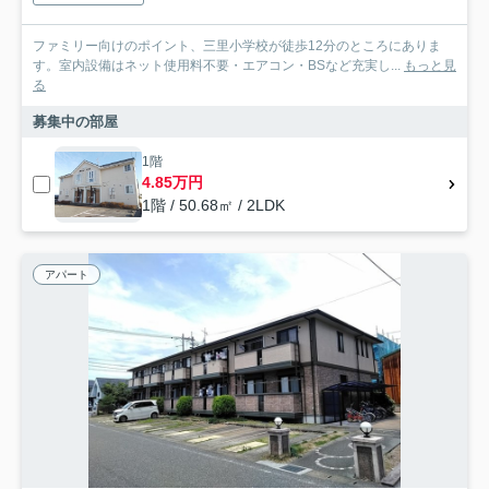
ファミリー向けのポイント、三里小学校が徒歩12分のところにありま
す。室内設備はネット使用料不要・エアコン・BSなど充実し...
もっと見
る
募集中の部屋
1階
4.85万円
1階 / 50.68㎡ / 2LDK
アパート