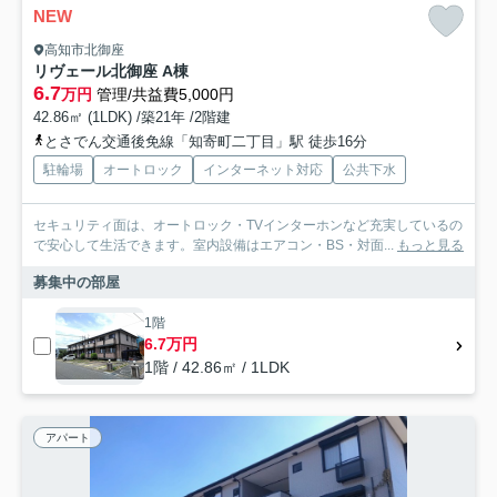
NEW
高知市北御座
リヴェール北御座 A棟
6.7
万円
管理/共益費5,000円
42.86㎡ (1LDK) /築21年 /2階建
とさでん交通後免線「知寄町二丁目」駅 徒歩16分
駐輪場
オートロック
インターネット対応
公共下水
セキュリティ面は、オートロック・TVインターホンなど充実しているの
で安心して生活できます。室内設備はエアコン・BS・対面...
もっと見る
募集中の部屋
1階
6.7万円
1階 / 42.86㎡ / 1LDK
アパート