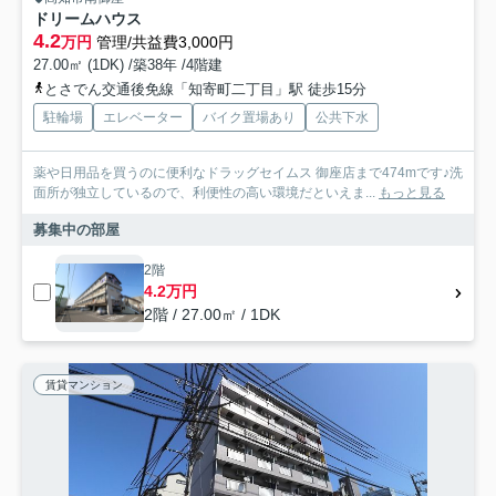
ドリームハウス
4.2
万円
管理/共益費3,000円
27.00㎡ (1DK) /築38年 /4階建
とさでん交通後免線「知寄町二丁目」駅 徒歩15分
駐輪場
エレベーター
バイク置場あり
公共下水
薬や日用品を買うのに便利なドラッグセイムス 御座店まで474mです♪洗
面所が独立しているので、利便性の高い環境だといえま...
もっと見る
募集中の部屋
2階
4.2万円
2階 / 27.00㎡ / 1DK
賃貸マンション