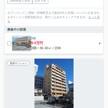
24時間有人管理
公共下水
セブンイレブン 高知一宮南町店まで徒歩2分と近場にコンビニがあるの
もポイント☆洗面化粧台は、身だしなみをチェックできる大...
もっと見
る
募集中の部屋
3階
5.5万円
3階 / 36.30㎡ / 2DK
賃貸マンション