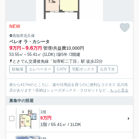
NEW
高知市北久保
ベレオ ラ・カシータ
9
9.6
万円～
万円
管理/共益費10,000円
53.55㎡～55.41㎡ (1LDK) /築5年 /3階建
とさでん交通後免線「知寄町二丁目」駅 徒歩22分
駐輪場
エレベーター
CATV
宅配ボックス
公共下水
家から417mのところに、薬や日用品を買うのに便利なコスモス 北川添
店があります！収納はシューズボックス・クロゼットなど...
もっと見る
募集中の部屋
1階
9万円
1階 / 55.41㎡ / 1LDK