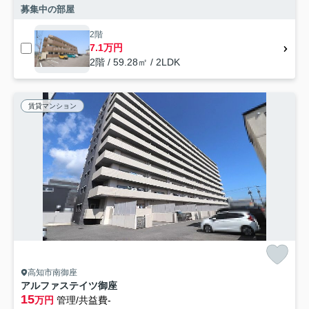
募集中の部屋
2階
7.1万円
2階 / 59.28㎡ / 2LDK
賃貸マンション
高知市南御座
アルファステイツ御座
15
万円
管理/共益費-