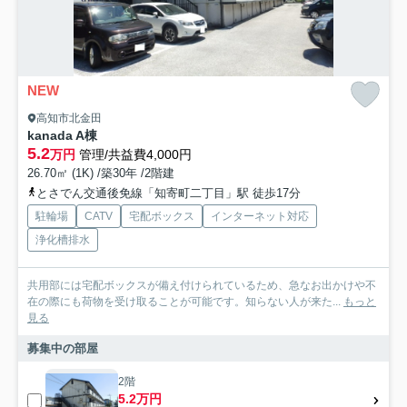
NEW
高知市北金田
kanada A棟
5.2
万円
管理/共益費4,000円
26.70㎡ (1K) /築30年 /2階建
とさでん交通後免線「知寄町二丁目」駅 徒歩17分
駐輪場
CATV
宅配ボックス
インターネット対応
浄化槽排水
共用部には宅配ボックスが備え付けられているため、急なお出かけや不
在の際にも荷物を受け取ることが可能です。知らない人が来た...
もっと
見る
募集中の部屋
2階
5.2万円