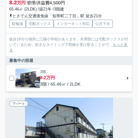
8.2
万円
管理/共益費4,500円
65.46㎡ (2LDK) /築21年 /3階建
とさでん交通後免線「知寄町二丁目」駅 徒歩21分
駐輪場
宅配ボックス
インターネット対応
公共下水
徒歩16分の場所に江陽小学校があります。共用部には宅配ボックスが付
いているため、好きなタイミングで荷物を受け取ることがで...
もっと見
る
募集中の部屋
3階
8.2万円
3階 / 65.46㎡ / 2LDK
アパート