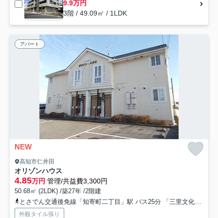
9.9万円
3階 / 49.09㎡ / 1LDK
アパート
NEW
高知市仁井田
オリゾンハウス
4.85
万円
管理/共益費3,300円
50.68㎡ (2LDK) /築27年 /2階建
とさでん交通後免線「知寄町二丁目」駅 バス25分 「三里文化会館前」 停歩7分
外観タイル張り