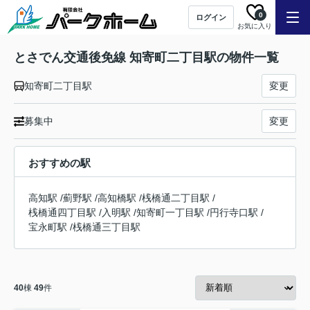
0
ログイン
お気に入り
とさでん交通後免線 知寄町二丁目駅の物件一覧
知寄町二丁目駅
変更
募集中
変更
おすすめの駅
高知駅
/
薊野駅
/
高知橋駅
/
桟橋通二丁目駅
/
桟橋通四丁目駅
/
入明駅
/
知寄町一丁目駅
/
円行寺口駅
/
宝永町駅
/
桟橋通三丁目駅
40
棟
49
件