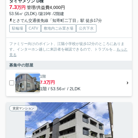
ダイヤメゾン D棟
7.3
万円
管理/共益費4,000円
53.56㎡ (2LDK) /築19年 /2階建
とさでん交通後免線「知寄町二丁目」駅 徒歩17分
駐輪場
CATV
敷地内ごみ置き場
公共下水
ファミリー向けのポイント、江陽小学校が徒歩12分のところにありま
す。インターホン越しに来訪者を確認できるので、トラブルを...
もっと
見る
募集中の部屋
1階
7.3万円
1階 / 53.56㎡ / 2LDK
賃貸マンション