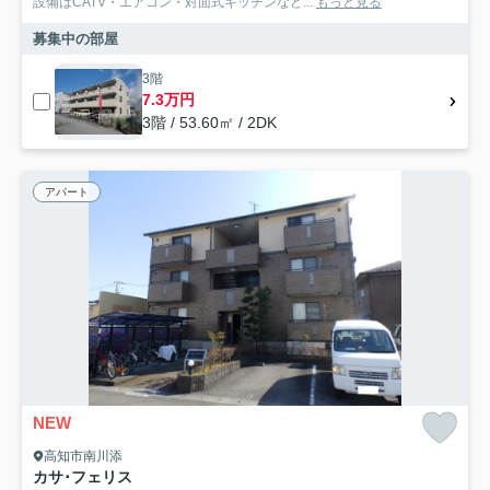
設備はCATV・エアコン・対面式キッチンなど...
もっと見る
募集中の部屋
3階
7.3万円
3階 / 53.60㎡ / 2DK
アパート
NEW
高知市南川添
カサ･フェリス