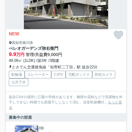
NEW
高知市南川添
べレオガーデンズ弥右衛門
9.9
万円
管理/共益費9,000円
49.09㎡ (1LDK) /築3年 /3階建
とさでん交通後免線「知寄町二丁目」駅 徒歩22分
駐輪場
エレベーター
CATV
宅配ボックス
防犯カメラ
公共下水
徒歩13分の場所に江陽小学校があります。梅雨や花粉などで洗濯物を外
干しできない時期でも部屋干ししなくて済む、浴室乾燥機付...
もっと見
る
募集中の部屋
3階