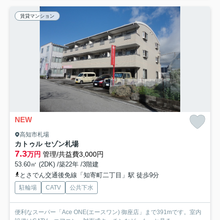
賃貸マンション
NEW
高知市札場
カトゥル セゾン札場
7.3
万円
管理/共益費3,000円
53.60㎡ (2DK) /築22年 /3階建
とさでん交通後免線「知寄町二丁目」駅 徒歩9分
駐輪場
CATV
公共下水
便利なスーパー「Ace ONE(エースワン) 御座店」まで391mです。室内