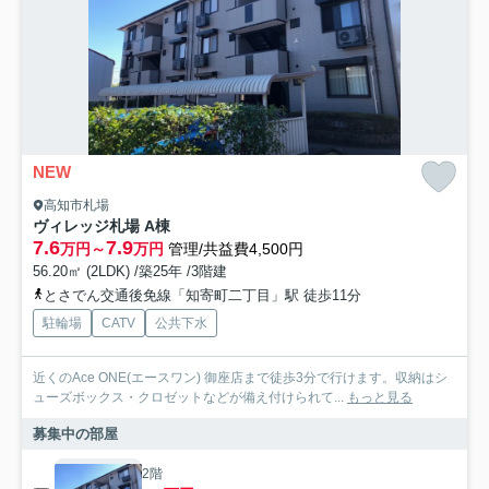
NEW
高知市札場
ヴィレッジ札場 A棟
7.6
7.9
万円～
万円
管理/共益費4,500円
56.20㎡ (2LDK) /築25年 /3階建
とさでん交通後免線「知寄町二丁目」駅 徒歩11分
駐輪場
CATV
公共下水
近くのAce ONE(エースワン) 御座店まで徒歩3分で行けます。収納はシ
ューズボックス・クロゼットなどが備え付けられて...
もっと見る
募集中の部屋
2階