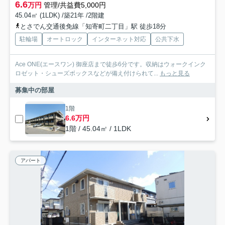
6.6
万円
管理/共益費5,000円
45.04㎡ (1LDK) /築21年 /2階建
とさでん交通後免線「知寄町二丁目」駅 徒歩18分
駐輪場
オートロック
インターネット対応
公共下水
Ace ONE(エースワン) 御座店まで徒歩6分です。収納はウォークインク
ロゼット・シューズボックスなどが備え付けられて...
もっと見る
募集中の部屋
1階
6.6万円
1階 / 45.04㎡ / 1LDK
アパート