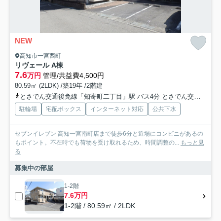
NEW
高知市一宮西町
リヴェール A棟
7.6
万円
管理/共益費4,500円
80.59㎡ (2LDK) /築19年 /2階建
とさでん交通後免線「知寄町二丁目」駅 バス4分 とさでん交通「一宮バスターミナル」 停歩5分
駐輪場
宅配ボックス
インターネット対応
公共下水
セブンイレブン 高知一宮南町店まで徒歩6分と近場にコンビニがあるの
もポイント。不在時でも荷物を受け取れるため、時間調整の...
もっと見
る
募集中の部屋
1-2階
7.6万円
1-2階 / 80.59㎡ / 2LDK