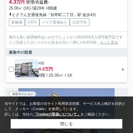
4.3
万円
管理/共益費-
25.00㎡ (1K) /築29年 /4階建
とさでん交通後免線「知寄町二丁目」駅 徒歩4分
駐輪場
CATV
バイク置場あり
公共下水
魅力も多い賃貸物件はいかがでしょうか☆2022年8月入居可能予定です
☆ご注意ください☆テレビ好きの方に一押しのCATV対...
もっと見る
募集中の部屋
4階
4.3万円
4階 / 25.00㎡ / 1K
賃貸マンション
当サイトでは、お客様の当サイト利用状況把握、サービス向上検討を目的と
して、クッキー（Cookie）を使用しています。
詳しくは、当社の
「Cookieの取扱いについて」
をご確認ください。
閉じる