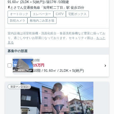
91.60㎡ (2LDK＋S(納戸)) /築17年 /10階建
とさでん交通後免線「知寄町二丁目」駅 徒歩15分
オートロック
エレベーター
CATV
宅配ボックス
防犯カメラ
敷地内ごみ置き場
室内設備は浴室乾燥機・洗面化粧台・食器洗乾燥機など豊富に揃ってお
り、過ごしやすいお部屋になっております。セキュリティ面は...
もっと
見る
募集中の部屋
10階
15万円
10階 / 91.60㎡ / 2LDK＋S(納戸)
賃貸マンション