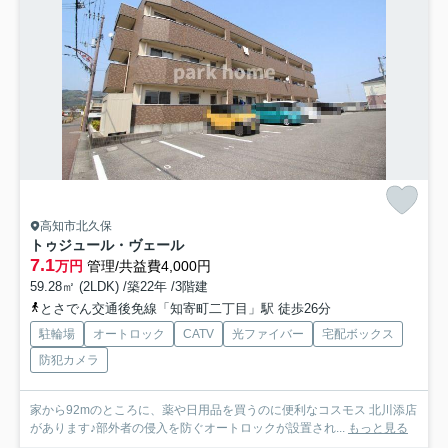
高知市北久保
トゥジュール・ヴェール
7.1
万円
管理/共益費4,000円
59.28㎡ (2LDK) /築22年 /3階建
とさでん交通後免線「知寄町二丁目」駅 徒歩26分
駐輪場
オートロック
CATV
光ファイバー
宅配ボックス
防犯カメラ
家から92mのところに、薬や日用品を買うのに便利なコスモス 北川添店
があります♪部外者の侵入を防ぐオートロックが設置され...
もっと見る