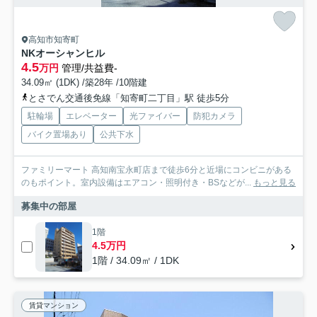
高知市知寄町
NKオーシャンヒル
4.5
万円
管理/共益費-
34.09㎡ (1DK) /築28年 /10階建
とさでん交通後免線「知寄町二丁目」駅 徒歩5分
駐輪場
エレベーター
光ファイバー
防犯カメラ
バイク置場あり
公共下水
ファミリーマート 高知南宝永町店まで徒歩6分と近場にコンビニがある
のもポイント。室内設備はエアコン・照明付き・BSなどが...
もっと見る
募集中の部屋
1階
4.5万円
1階 / 34.09㎡ / 1DK
賃貸マンション