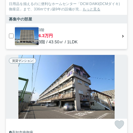
日用品を揃えるのに便利なホームセンター「DCM DAIKI(DCMダイキ)
御座店」まで、336mです♪築9年の設備が充...
もっと見る
募集中の部屋
3階
6.3万円
3階 / 43.50㎡ / 1LDK
賃貸マンション
高知市南御座