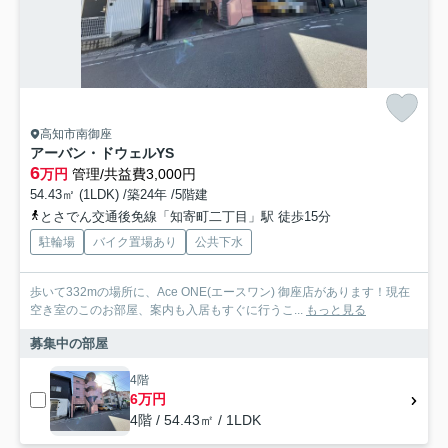
高知市南御座
アーバン・ドウェルYS
6
万円
管理/共益費3,000円
54.43㎡ (1LDK) /築24年 /5階建
とさでん交通後免線「知寄町二丁目」駅 徒歩15分
駐輪場
バイク置場あり
公共下水
歩いて332mの場所に、Ace ONE(エースワン) 御座店があります！現在
空き室のこのお部屋、案内も入居もすぐに行うこ...
もっと見る
募集中の部屋
4階
6万円
4階 / 54.43㎡ / 1LDK