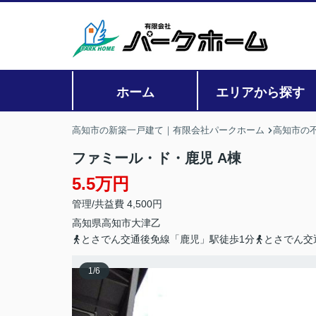
ホーム
エリアから探す
高知市の新築一戸建て｜有限会社パークホーム
高知市の
ファミール・ド・鹿児 A棟
5.5万円
管理/共益費 4,500円
高知県
高知市
大津
乙
とさでん交通後免線「鹿児」駅徒歩1分
とさでん交
1
/
6