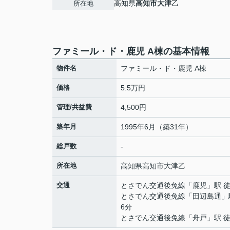
高知県
高知市
大津
乙
所在地
ファミール・ド・鹿児 A棟の基本情報
物件名
ファミール・ド・鹿児 A棟
価格
5.5万円
管理/共益費
4,500円
築年月
1995年6月（築31年）
総戸数
-
所在地
高知県
高知市
大津
乙
交通
とさでん交通後免線
「
鹿児
」駅 
とさでん交通後免線
「
田辺島通
」
6分
とさでん交通後免線
「
舟戸
」駅 