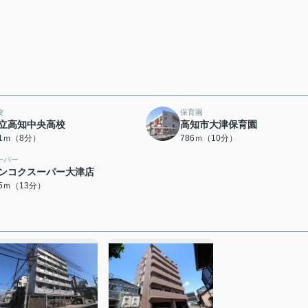
校
保育園
立高知中央高校
高知市大津保育園
91ｍ（8分）
786ｍ（10分）
ーパー
ンコクスーパー大津店
85ｍ（13分）