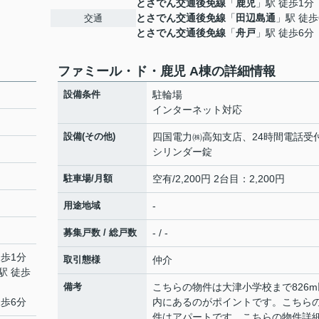
とさでん交通後免線
「
鹿児
」駅 徒歩1分
とさでん交通後免線
「
田辺島通
」駅 徒歩
交通
とさでん交通後免線
「
舟戸
」駅 徒歩6分
ファミール・ド・鹿児 A棟の詳細情報
設備条件
駐輪場
インターネット対応
設備(その他)
四国電力㈱高知支店、24時間電話受
シリンダー錠
駐車場/月額
空有/2,200円 2台目：2,200円
用途地域
-
募集戸数 / 総戸数
- / -
徒歩1分
取引態様
仲介
駅 徒歩
備考
こちらの物件は大津小学校まで826m
徒歩6分
内にあるのがポイントです。こちら
件はアパートです。こちらの物件詳