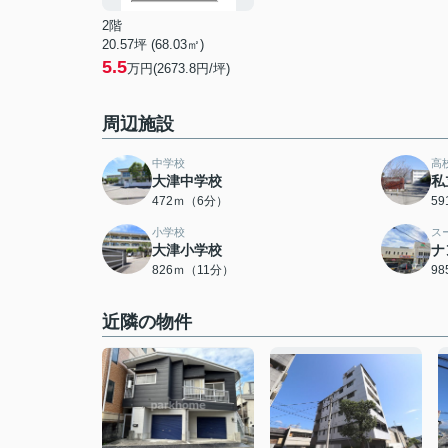
2階
20.57坪 (68.03㎡)
5.5
万円(2673.8円/坪)
周辺施設
中学校
高
大津中学校
私
472ｍ（6分）
5
小学校
ス
大津小学校
ナ
826ｍ（11分）
9
近隣の物件