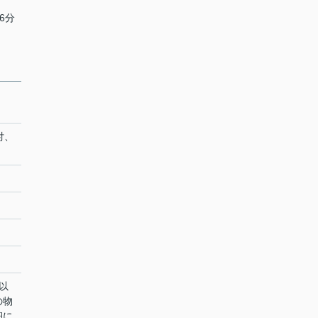
6分
付、
以
の物
細に