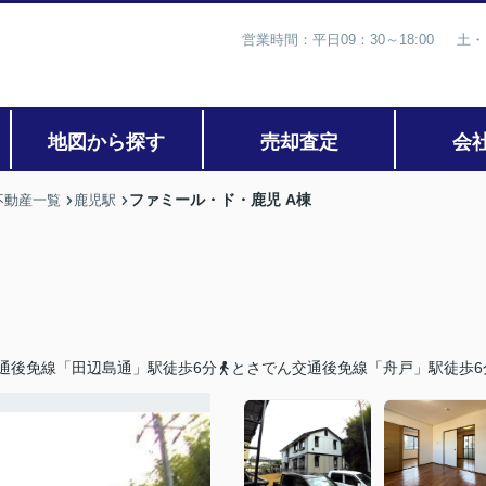
営業時間：平日09：30～18:00 土・
地図から探す
売却査定
会
ファミール・ド・鹿児 A棟
不動産一覧
鹿児駅
通後免線「田辺島通」駅徒歩6分
とさでん交通後免線「舟戸」駅徒歩6