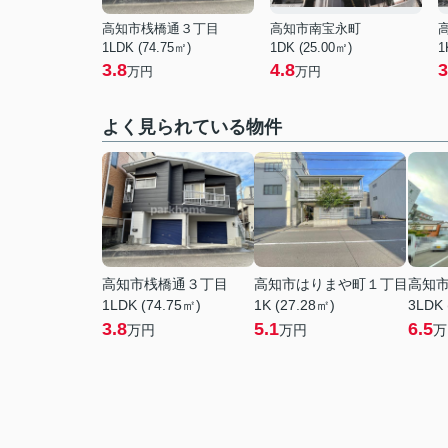
高知市桟橋通３丁目
高知市南宝永町
1LDK (74.75㎡)
1DK (25.00㎡)
1
3.8
4.8
3
万円
万円
よく見られている物件
高知市桟橋通３丁目
高知市はりまや町１丁目
高知
1LDK (74.75㎡)
1K (27.28㎡)
3LDK 
3.8
5.1
6.5
万円
万円
万