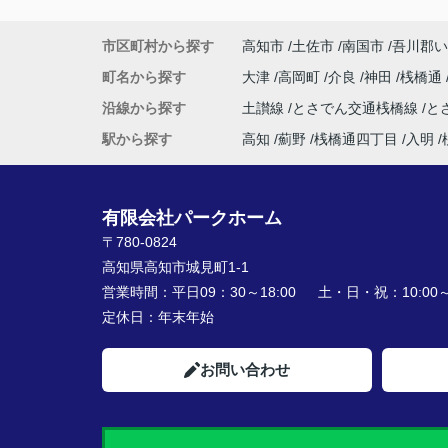
市区町村から探す
高知市
土佐市
南国市
吾川郡い
町名から探す
大津
高岡町
介良
神田
桟橋通
沿線から探す
土讃線
とさでん交通桟橋線
と
駅から探す
高知
薊野
桟橋通四丁目
入明
有限会社パークホーム
〒780-0824
高知県高知市城見町1-1
営業時間：
平日09：30～18:00 土・日・祝：10:00～1
定休日：
年末年始
お問い合わせ