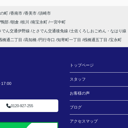
の町
香南市
香美市
須崎市
鴨部
朝倉
枝川
南宝永町
一宮中町
さでん交通伊野線
とさでん交通後免線
土佐くろしおごめん・なはり線
桟橋通二丁目
高知橋
円行寺口
知寄町一丁目
桟橋通五丁目
宝永町
トップページ
スタッフ
7:00
お客様の声
0120-927-255
ブログ
アクセスマップ