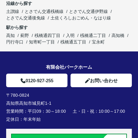
沿線から探す
土讃線
とさでん交通桟橋線
とさでん交通伊野線
とさでん交通後免線
土佐くろしおごめん・なはり線
駅から探す
高知
薊野
桟橋通四丁目
入明
桟橋通二丁目
高知橋
円行寺口
知寄町一丁目
桟橋通五丁目
宝永町
有限会社パークホーム
0120-927-255
お問い合わせ
〒780-0824
高知県高知市城見町1-1
営業時間：
平日09：30～18:00 土・日・祝：10:00～17:00
定休日：
年末年始