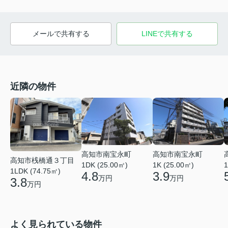
メールで共有する
LINEで共有する
近隣の物件
高知市南宝永町
高知市南宝永町
高知市桟橋通３丁目
1DK (25.00㎡)
1K (25.00㎡)
1
1LDK (74.75㎡)
4.8
3.9
万円
万円
3.8
万円
よく見られている物件