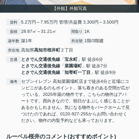
【外観】外観写真
5.2万円～7.95万円 管理/共益費 3,300円～3,500円
賃料
28.87㎡～31.21㎡
1K
面積
間取り
築1年
1階/3階建
築年数
所在階
高知県
高知市
桜井町
２丁目
所在地
とさでん交通後免線
「
宝永町
」駅 徒歩6分
交通
とさでん交通後免線
「
菜園場町
」駅 徒歩7分
とさでん交通後免線
「
知寄町一丁目
」駅 徒歩9分
セブンイレブン 高知菜園場町店まで徒歩4分と近場にコ
備考
ンビニがあるのもポイント。落ち着きのある空間が広が
っている、2025年築の物件です。こちらの物件はアパ
ートです。西向きなので、朝日がまぶしく感じることが
あるかもしれません。気になる物件をパークホームで見
つけたのであれば、0120-927-255からお問い合わせく
ださい。物件の内覧予約なども承っております。
ルーベル桜井のコメント(おすすめポイント)