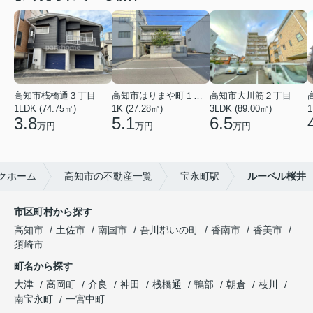
高知市桟橋通３丁目
高知市はりまや町１丁目
高知市大川筋２丁目
1LDK (74.75㎡)
1K (27.28㎡)
3LDK (89.00㎡)
1
3.8
5.1
6.5
万円
万円
万円
クホーム
高知市の不動産一覧
宝永町駅
ルーベル桜井
市区町村から探す
高知市
土佐市
南国市
吾川郡いの町
香南市
香美市
須崎市
町名から探す
大津
高岡町
介良
神田
桟橋通
鴨部
朝倉
枝川
南宝永町
一宮中町