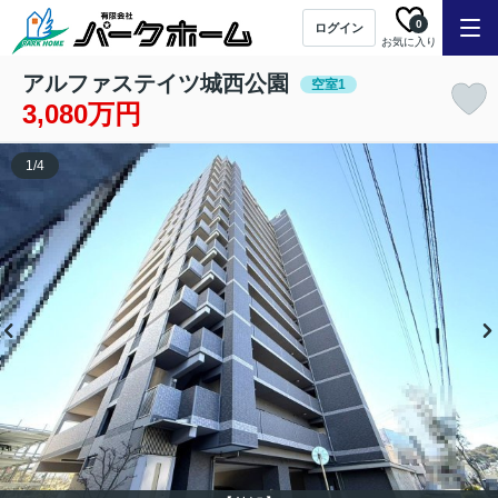
0
ログイン
お気に入り
アルファステイツ城西公園
空室1
3,080万円
1
/
4