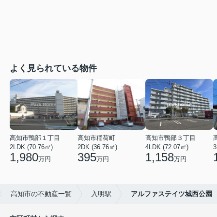
よく見られている物件
高知市鴨部１丁目
高知市稲荷町
高知市鴨部３丁目
2LDK (70.76㎡)
2DK (36.76㎡)
4LDK (72.07㎡)
3
1,980
395
1,158
万円
万円
万円
高知市の不動産一覧
入明駅
アルファステイツ城西公園