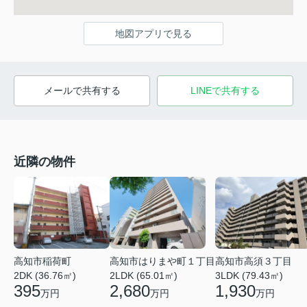
地図アプリで見る
メールで共有する
LINEで共有する
近隣の物件
高知市稲荷町
高知市はりまや町１丁目
高知市高須３丁目
2DK (36.76㎡)
2LDK (65.01㎡)
3LDK (79.43㎡)
395
2,680
1,930
万円
万円
万円