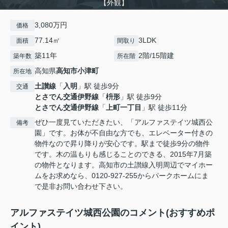
【外観】
3,080万円
価格
77.14㎡
3LDK
面積
間取り
築11年
2階/15階建
築年数
所在階
高知県
高知市
小津町
所在地
土讃線
「
入明
」駅 徒歩9分
交通
とさでん交通伊野線
「
枡形
」駅 徒歩9分
とさでん交通伊野線
「
上町一丁目
」駅 徒歩11分
ぜひ一度見ていただきたい、「アルファステイツ城西公
備考
園」です。お体が不自由な方でも、エレベーター付きの
物件なので昇り降りが安心です。駅まで徒歩9分の物件
です。木の温もりも感じることのできる、2015年7月築
の物件となります。高知市の土讃線入明周辺でマイホー
ムをお求めなら、0120-927-255からパークホームにま
で是非お問い合わせ下さい。
アルファステイツ城西公園のコメント(おすすめポ
イント)