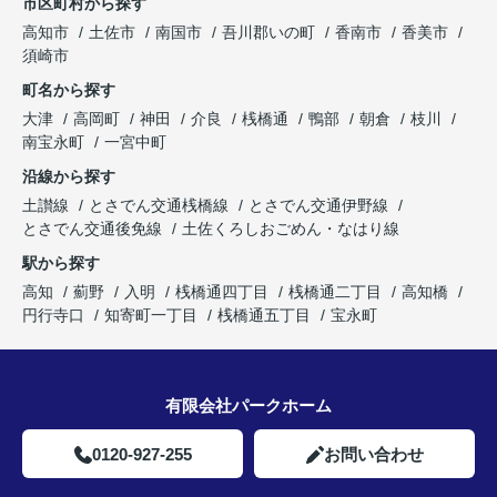
市区町村から探す
高知市
土佐市
南国市
吾川郡いの町
香南市
香美市
須崎市
町名から探す
大津
高岡町
神田
介良
桟橋通
鴨部
朝倉
枝川
南宝永町
一宮中町
沿線から探す
土讃線
とさでん交通桟橋線
とさでん交通伊野線
とさでん交通後免線
土佐くろしおごめん・なはり線
駅から探す
高知
薊野
入明
桟橋通四丁目
桟橋通二丁目
高知橋
円行寺口
知寄町一丁目
桟橋通五丁目
宝永町
有限会社パークホーム
0120-927-255
お問い合わせ