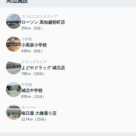
周辺施設
コンビニエンスストア
ローソン 高知越前町店
354ｍ（5分）
小学校
小高坂小学校
439ｍ（6分）
ドラッグストア
よどやドラッグ 城北店
785ｍ（10分）
中学校
城北中学校
835ｍ（11分）
スーパー
毎日屋 大橋通り店
1174ｍ（15分）