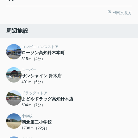
情報の見方
周辺施設
コンビニエンスストア
ローソン高知針木本町
315ｍ（4分）
スーパー
サンシャイン 針木店
401ｍ（6分）
ドラッグストア
よどやドラッグ高知針木店
504ｍ（7分）
小学校
朝倉第二小学校
1738ｍ（22分）