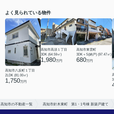
よく見られている物件
高知市東雲町
高知市高須１丁目
3DK＋S(納戸) (97.47㎡)
3DK (64.59㎡)
680
1,980
万円
万円
高知市八反町１丁目
2LDK (81.00㎡)
1,750
3
万円
高知市の不動産一覧
高知市針木東町 第1・1号棟 新築戸建て