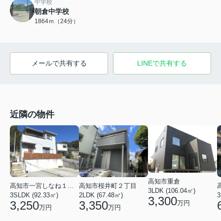
中学校
朝倉中学校
1864ｍ（24分）
メールで共有する
LINEで共有する
近隣の物件
高知市重倉
高知市一宮しなね１丁目
高知市桜井町２丁目
3LDK (106.04㎡)
3
3SLDK (92.33㎡)
2LDK (67.48㎡)
3,300
3,250
3,350
万円
万円
万円