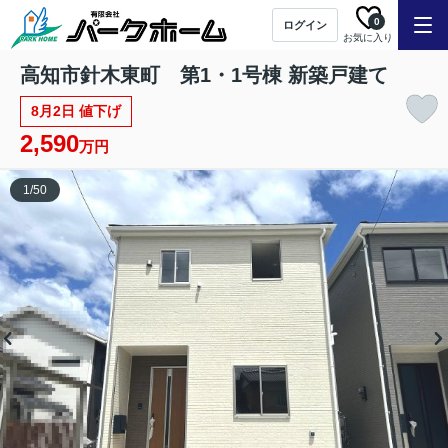
0
ログイン
お気に入り
高知市針木東町 第1・1号棟 新築戸建て
8月2日 値下げ
2,590
万円
1
/
50