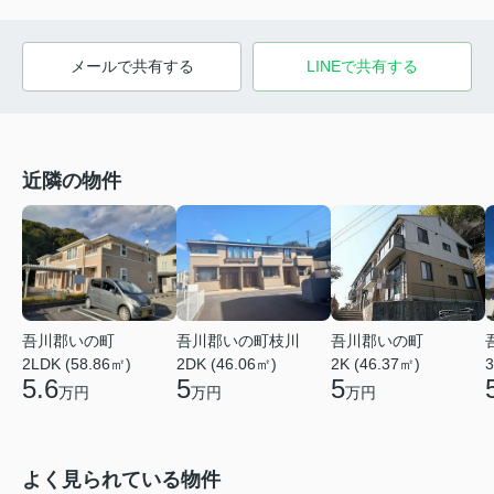
メールで共有する
LINEで共有する
近隣の物件
吾川郡いの町
吾川郡いの町枝川
吾川郡いの町
2LDK (58.86㎡)
2DK (46.06㎡)
2K (46.37㎡)
3
5.6
5
5
万円
万円
万円
よく見られている物件