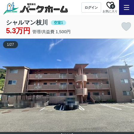
0
ログイン
お気に入り
シャルマン枝川
空室1
5.3万円
管理/共益費 1,500円
1
/
27