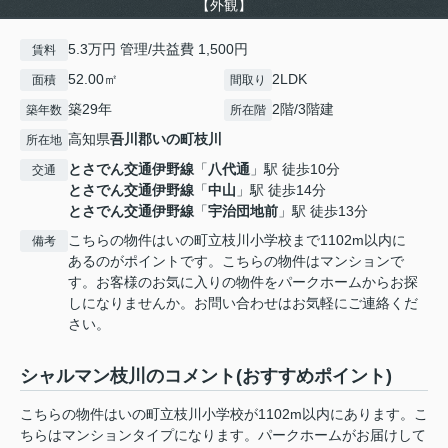
【外観】
5.3万円 管理/共益費 1,500円
賃料
52.00㎡
2LDK
面積
間取り
築29年
2階/3階建
築年数
所在階
高知県
吾川郡いの町
枝川
所在地
とさでん交通伊野線
「
八代通
」駅 徒歩10分
交通
とさでん交通伊野線
「
中山
」駅 徒歩14分
とさでん交通伊野線
「
宇治団地前
」駅 徒歩13分
こちらの物件はいの町立枝川小学校まで1102m以内に
備考
あるのがポイントです。こちらの物件はマンションで
す。お客様のお気に入りの物件をパークホームからお探
しになりませんか。お問い合わせはお気軽にご連絡くだ
さい。
シャルマン枝川のコメント(おすすめポイント)
こちらの物件はいの町立枝川小学校が1102m以内にあります。こ
ちらはマンションタイプになります。パークホームがお届けして