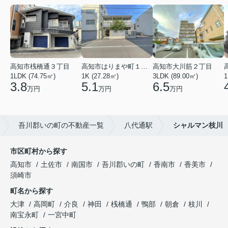
高知市桟橋通３丁目
高知市はりまや町１丁目
高知市大川筋２丁目
1LDK (74.75㎡)
1K (27.28㎡)
3LDK (89.00㎡)
1
3.8
5.1
6.5
万円
万円
万円
吾川郡いの町の不動産一覧
八代通駅
シャルマン枝川
市区町村から探す
高知市
土佐市
南国市
吾川郡いの町
香南市
香美市
須崎市
町名から探す
大津
高岡町
介良
神田
桟橋通
鴨部
朝倉
枝川
南宝永町
一宮中町