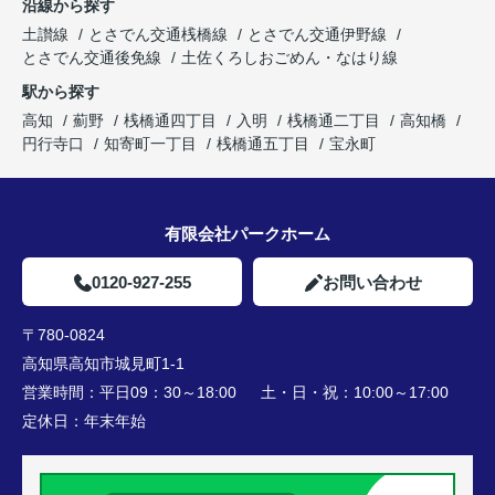
沿線から探す
土讃線
とさでん交通桟橋線
とさでん交通伊野線
とさでん交通後免線
土佐くろしおごめん・なはり線
駅から探す
高知
薊野
桟橋通四丁目
入明
桟橋通二丁目
高知橋
円行寺口
知寄町一丁目
桟橋通五丁目
宝永町
有限会社パークホーム
0120-927-255
お問い合わせ
〒780-0824
高知県高知市城見町1-1
営業時間：
平日09：30～18:00 土・日・祝：10:00～17:00
定休日：
年末年始