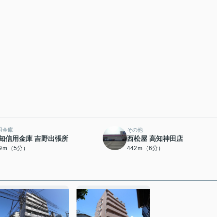
用金庫
その他
知信用金庫 吉野出張所
西松屋 高知神田店
39ｍ（5分）
442ｍ（6分）