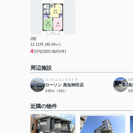
2階
12.11坪 (40.04㎡)
4
万円(3303.06円/坪)
周辺施設
コンビニエンスストア
信
ローソン 高知神田店
高
249ｍ（4分）
3
近隣の物件