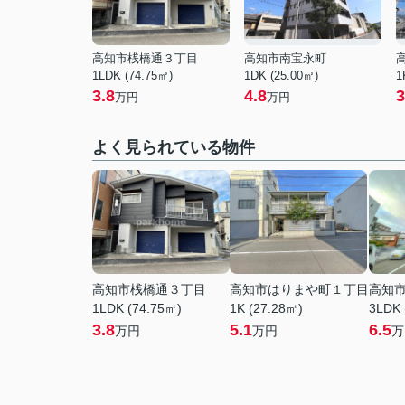
高知市桟橋通３丁目
高知市南宝永町
1LDK (74.75㎡)
1DK (25.00㎡)
1
3.8
4.8
3
万円
万円
よく見られている物件
高知市桟橋通３丁目
高知市はりまや町１丁目
高知
1LDK (74.75㎡)
1K (27.28㎡)
3LDK 
3.8
5.1
6.5
万円
万円
万