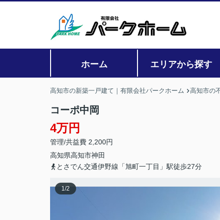
ホーム
エリアから探す
高知市の新築一戸建て｜有限会社パークホーム
高知市の
コーポ中岡
4万円
管理/共益費 2,200円
高知県
高知市
神田
とさでん交通伊野線「旭町一丁目」駅徒歩27分
1
/
2