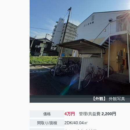
【外観】
外観写真
4万円
管理/共益費
2,200円
価格
2DK/40.04㎡
間取り/面積