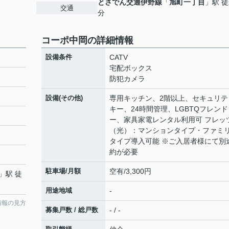
とさでん交通伊野線
「
旭町一丁目
」駅 徒
交通
分
コーポ中岡の詳細情報
設備条件
CATV
宅配ボックス
防犯カメラ
設備(その他)
専用キッチン、2階以上、セキュリテ
キー、24時間管理、LGBTQフレンド
ー、家具家電レンタル利用可 フレッ
（光）：マンションタイプ・ファミ
タイプ導入可能 ※ご入居者様にて別
約が必要
駐車場/月額
空有/3,300円
」駅 徒
用途地域
-
情報の見方
募集戸数 / 総戸数
- / -