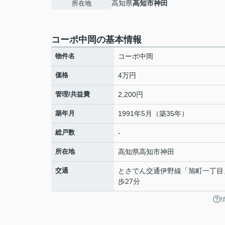
高知県
高知市
神田
所在地
コーポ中岡の基本情報
物件名
コーポ中岡
価格
4万円
管理/共益費
2,200円
築年月
1991年5月（築35年）
総戸数
-
所在地
高知県
高知市
神田
交通
とさでん交通伊野線
「
旭町一丁目
歩27分