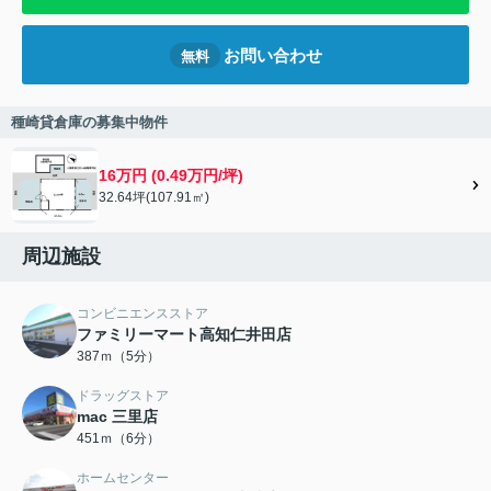
お問い合わせ
無料
種崎貸倉庫の募集中物件
16万円 (0.49万円/坪)
32.64坪(107.91㎡)
周辺施設
コンビニエンスストア
ファミリーマート高知仁井田店
387ｍ（5分）
ドラッグストア
mac 三里店
451ｍ（6分）
ホームセンター