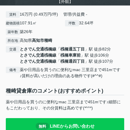
【外観】
16万円 (0.49万円/坪) 管理/共益費 -
賃料
107.91㎡
32.64坪
建物面積
坪数
築26年
築年数
高知県
高知市
種崎
所在地
とさでん交通桟橋線
「
桟橋通五丁目
」駅 徒歩82分
交通
とさでん交通桟橋線
「
桟橋車庫前
」駅 徒歩106分
とさでん交通桟橋線
「
桟橋通四丁目
」駅 徒歩107分
薬や日用品を買うのに便利なmac 三里店まで451mです
備考
♪賃料が高いだけの理由のある物件です(#^^#)
種崎貸倉庫のコメント(おすすめポイント)
薬や日用品を買うのに便利なmac 三里店まで451mです♪細部に
もこだわっており、その分賃料は高めです(*^^*)
LINEからお問い合わせ
無料