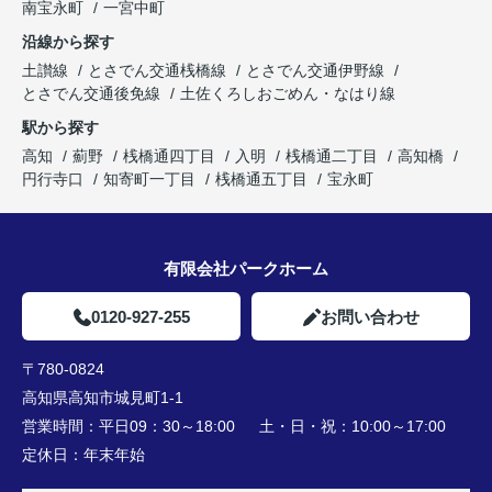
南宝永町
一宮中町
沿線から探す
土讃線
とさでん交通桟橋線
とさでん交通伊野線
とさでん交通後免線
土佐くろしおごめん・なはり線
駅から探す
高知
薊野
桟橋通四丁目
入明
桟橋通二丁目
高知橋
円行寺口
知寄町一丁目
桟橋通五丁目
宝永町
有限会社パークホーム
0120-927-255
お問い合わせ
〒780-0824
高知県高知市城見町1-1
営業時間：
平日09：30～18:00 土・日・祝：10:00～17:00
定休日：
年末年始