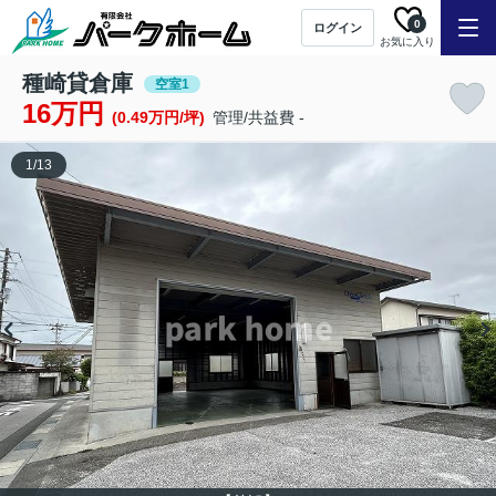
0
ログイン
お気に入り
種崎貸倉庫
空室1
16万円
(0.49万円/坪)
管理/共益費 -
1
/
13