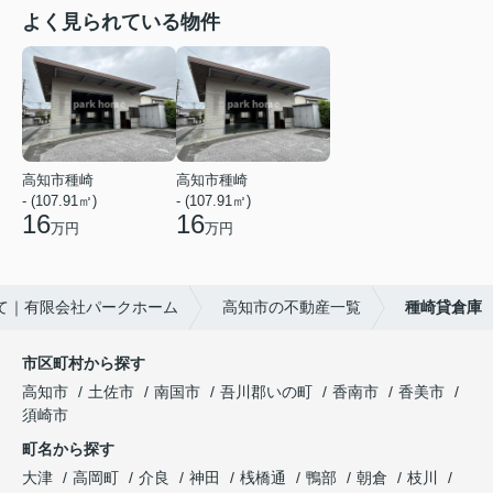
よく見られている物件
高知市種崎
高知市種崎
- (107.91㎡)
- (107.91㎡)
16
16
万円
万円
て｜有限会社パークホーム
高知市の不動産一覧
種崎貸倉庫
市区町村から探す
高知市
土佐市
南国市
吾川郡いの町
香南市
香美市
須崎市
町名から探す
大津
高岡町
介良
神田
桟橋通
鴨部
朝倉
枝川