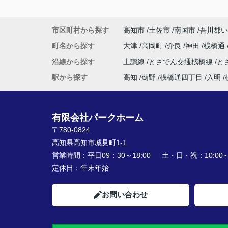
市区町村から探す
高知市
土佐市
南国市
吾川郡い
町名から探す
大津
高岡町
介良
神田
桟橋通
沿線から探す
土讃線
とさでん交通桟橋線
と
駅から探す
高知
薊野
桟橋通四丁目
入明
有限会社パークホーム
〒780-0824
高知県高知市城見町1-1
営業時間：
平日09：30～18:00 土・日・祝：10:00～1
定休日：
年末年始
お問い合わせ