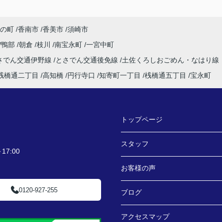
の町
香南市
香美市
須崎市
鴨部
朝倉
枝川
南宝永町
一宮中町
さでん交通伊野線
とさでん交通後免線
土佐くろしおごめん・なはり線
桟橋通二丁目
高知橋
円行寺口
知寄町一丁目
桟橋通五丁目
宝永町
トップページ
スタッフ
7:00
お客様の声
0120-927-255
ブログ
アクセスマップ