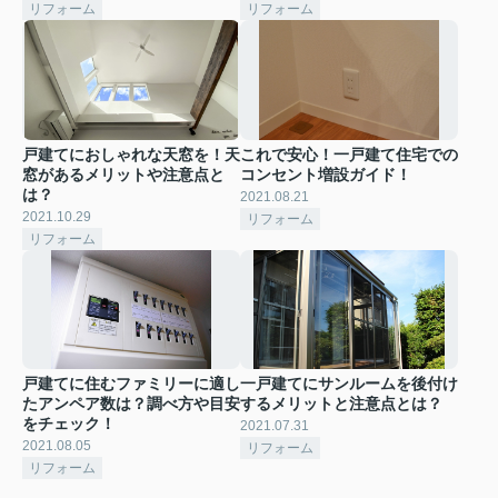
リフォーム
リフォーム
戸建てにおしゃれな天窓を！天
これで安心！一戸建て住宅での
窓があるメリットや注意点と
コンセント増設ガイド！
は？
2021.08.21
2021.10.29
リフォーム
リフォーム
戸建てに住むファミリーに適し
一戸建てにサンルームを後付け
たアンペア数は？調べ方や目安
するメリットと注意点とは？
をチェック！
2021.07.31
2021.08.05
リフォーム
リフォーム