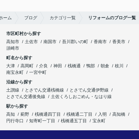
ホーム
ブログ
カテゴリ一覧
リフォームのブログ一覧
市区町村から探す
高知市
土佐市
南国市
吾川郡いの町
香南市
香美市
須崎市
町名から探す
大津
高岡町
介良
神田
桟橋通
鴨部
朝倉
枝川
南宝永町
一宮中町
沿線から探す
土讃線
とさでん交通桟橋線
とさでん交通伊野線
とさでん交通後免線
土佐くろしおごめん・なはり線
駅から探す
高知
薊野
桟橋通四丁目
桟橋通二丁目
入明
高知橋
円行寺口
知寄町一丁目
桟橋通五丁目
宝永町