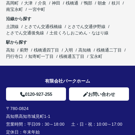
高岡町
大津
介良
神田
桟橋通
鴨部
朝倉
枝川
南宝永町
一宮中町
沿線から探す
土讃線
とさでん交通桟橋線
とさでん交通伊野線
とさでん交通後免線
土佐くろしおごめん・なはり線
駅から探す
高知
薊野
桟橋通四丁目
入明
高知橋
桟橋通二丁目
円行寺口
知寄町一丁目
桟橋通五丁目
宝永町
有限会社パークホーム
0120-927-255
お問い合わせ
〒780-0824
高知県高知市城見町1-1
営業時間：
平日09：30～18:00 土・日・祝：10:00～17:00
定休日：
年末年始