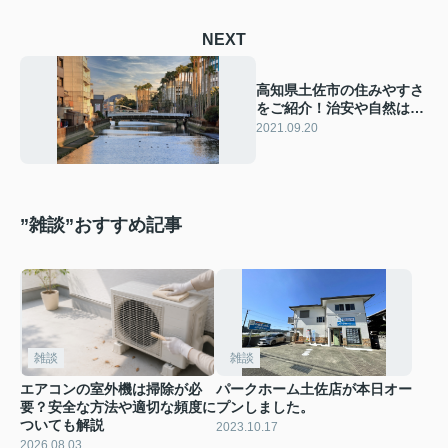
NEXT
高知県土佐市の住みやすさ
をご紹介！治安や自然はど
う？
2021.09.20
”雑談”おすすめ記事
雑談
雑談
エアコンの室外機は掃除が必
パークホーム土佐店が本日オー
要？安全な方法や適切な頻度に
プンしました。
ついても解説
2023.10.17
2026.08.03