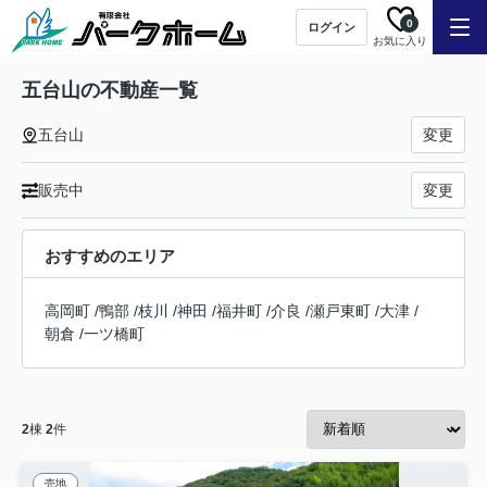
0
ログイン
お気に入り
五台山の不動産一覧
五台山
変更
販売中
変更
おすすめのエリア
高岡町
/
鴨部
/
枝川
/
神田
/
福井町
/
介良
/
瀬戸東町
/
大津
/
朝倉
/
一ツ橋町
2
棟
2
件
売地