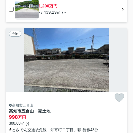
1,200万円
- / 439.29㎡ / -
売地
高知市五台山
高知市五台山 売土地
998
万円
300.03㎡ (-)
とさでん交通後免線「知寄町二丁目」駅 徒歩48分