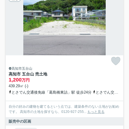
高知市五台山
高知市 五台山 売土地
1,200
万円
439.29㎡ (-)
とさでん交通後免線「葛島橋東詰」駅 徒歩24分
とさでん交通「三ツ石」バス停下車 徒歩2分
自分の好みの建物を建てるという点では、建築条件のない土地がお勧め
です。 高知市の土地を探すなら、0120-927-255...
もっと見る
販売中の区画