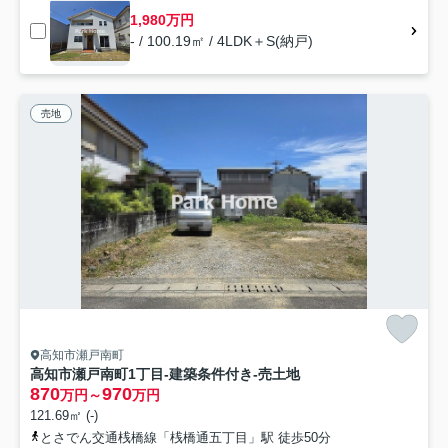
1,980万円
- / 100.19㎡ / 4LDK＋S(納戸)
売地
高知市瀬戸南町
高知市瀬戸南町1丁目-建築条件付き-売土地
870
970
万円～
万円
121.69㎡ (-)
とさでん交通桟橋線「桟橋通五丁目」駅 徒歩50分