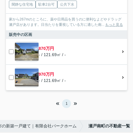
閑静な住宅地
駐車2台可
公共下水
家から267mのところに、薬や日用品を買うのに便利なよどやドラッグ
瀬戸店があります。日当たりを重視している方に適した南...
もっと見る
販売中の区画
870万円
- / 121.69㎡ / -
970万円
- / 121.69㎡ / -
1
市の新築一戸建て｜有限会社パークホーム
瀬戸南町の不動産一覧