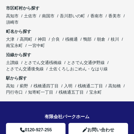
市区町村から探す
高知市
土佐市
南国市
吾川郡いの町
香南市
香美市
須崎市
町名から探す
大津
高岡町
神田
介良
桟橋通
鴨部
朝倉
枝川
南宝永町
一宮中町
沿線から探す
土讃線
とさでん交通桟橋線
とさでん交通伊野線
とさでん交通後免線
土佐くろしおごめん・なはり線
駅から探す
高知
薊野
桟橋通四丁目
入明
桟橋通二丁目
高知橋
円行寺口
知寄町一丁目
桟橋通五丁目
宝永町
有限会社パークホーム
0120-927-255
お問い合わせ