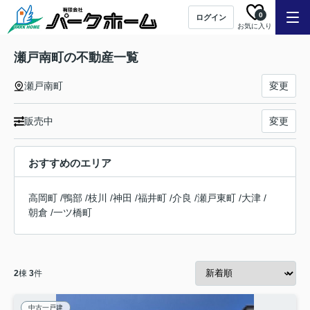
0
ログイン
お気に入り
瀬戸南町の不動産一覧
瀬戸南町
変更
販売中
変更
おすすめのエリア
高岡町
/
鴨部
/
枝川
/
神田
/
福井町
/
介良
/
瀬戸東町
/
大津
/
朝倉
/
一ツ橋町
2
棟
3
件
中古一戸建