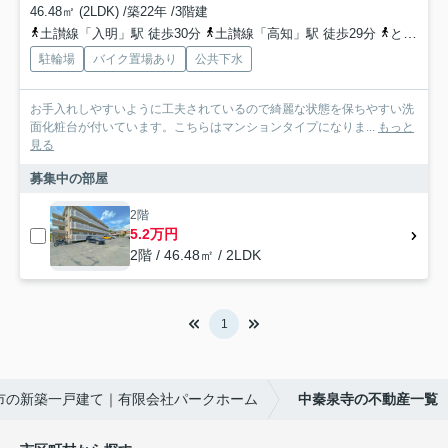
46.48㎡ (2LDK) /築22年 /3階建
土讃線「入明」駅 徒歩30分
土讃線「高知」駅 徒歩29分
とさでん交通桟橋線「高知橋」駅 徒歩35分
駐輪場
バイク置場あり
公共下水
お手入れしやすいように工夫されているので綺麗な状態を保ちやすい洗
面化粧台が付いています。こちらはマンションタイプになりま...
もっと
見る
募集中の部屋
2階
5.2万円
2階 / 46.48㎡ / 2LDK
1
市の新築一戸建て｜有限会社パークホーム
中秦泉寺の不動産一覧