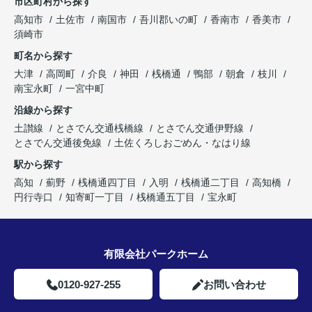
市区町村から探す
高知市
土佐市
南国市
吾川郡いの町
香南市
香美市
須崎市
町名から探す
大津
高岡町
介良
神田
桟橋通
鴨部
朝倉
枝川
南宝永町
一宮中町
沿線から探す
土讃線
とさでん交通桟橋線
とさでん交通伊野線
とさでん交通後免線
土佐くろしおごめん・なはり線
駅から探す
高知
薊野
桟橋通四丁目
入明
桟橋通二丁目
高知橋
円行寺口
知寄町一丁目
桟橋通五丁目
宝永町
有限会社パークホーム
0120-927-255
お問い合わせ