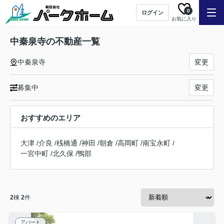
0
ログイン
お気に入り
中秦泉寺の不動産一覧
中秦泉寺
変更
募集中
変更
おすすめのエリア
大津
/
介良
/
桟橋通
/
神田
/
朝倉
/
高岡町
/
南宝永町
/
一宮中町
/
北久保
/
鴨部
2
棟
2
件
アパート