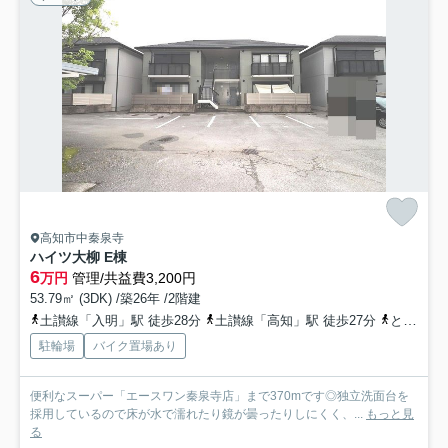
高知市中秦泉寺
ハイツ大柳 E棟
6
万円
管理/共益費3,200円
53.79㎡ (3DK) /築26年 /2階建
土讃線「入明」駅 徒歩28分
土讃線「高知」駅 徒歩27分
とさでん交通桟橋線「高知橋」駅 徒歩33分
駐輪場
バイク置場あり
便利なスーパー「エースワン秦泉寺店」まで370mです◎独立洗面台を
採用しているので床が水で濡れたり鏡が曇ったりしにくく、...
もっと見
る