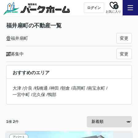
0
ログイン
お気に入り
福井扇町の不動産一覧
福井扇町
変更
募集中
変更
おすすめのエリア
大津
/
介良
/
桟橋通
/
神田
/
朝倉
/
高岡町
/
南宝永町
/
一宮中町
/
北久保
/
鴨部
1
棟
2
件
アパート