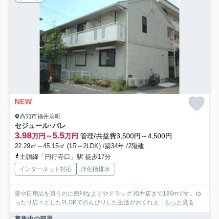
NEW
高知市福井扇町
セジュール･パレ
3.98
5.5
万円～
万円
管理/共益費3,500円～4,500円
22.29㎡～45.15㎡ (1R～2LDK) /築34年 /2階建
土讃線「円行寺口」駅 徒歩17分
インターネット対応
浄化槽排水
薬や日用品を買うのに便利なよどやドラッグ 福井店まで186mです。ゆ
ったり広々とした2LDKでのんびりした生活がおくれま...
もっと見る
募集中の部屋