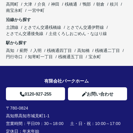
高岡町
大津
介良
神田
桟橋通
鴨部
朝倉
枝川
南宝永町
一宮中町
沿線から探す
土讃線
とさでん交通桟橋線
とさでん交通伊野線
とさでん交通後免線
土佐くろしおごめん・なはり線
駅から探す
高知
薊野
入明
桟橋通四丁目
高知橋
桟橋通二丁目
円行寺口
知寄町一丁目
桟橋通五丁目
宝永町
有限会社パークホーム
0120-927-255
お問い合わせ
〒780-0824
高知県高知市城見町1-1
営業時間：
平日09：30～18:00 土・日・祝：10:00～17:00
定休日：
年末年始