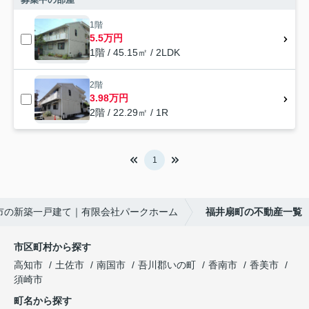
1階
5.5万円
1階 / 45.15㎡ / 2LDK
2階
3.98万円
2階 / 22.29㎡ / 1R
1
市の新築一戸建て｜有限会社パークホーム
福井扇町の不動産一覧
市区町村から探す
高知市
土佐市
南国市
吾川郡いの町
香南市
香美市
須崎市
町名から探す