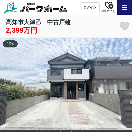
0
ログイン
お気に入り
高知市大津乙 中古戸建
2,399万円
1
/
24