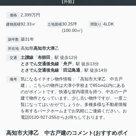
【外観】
2,399万円
価格
92.33㎡
30.25坪
4LDK
建物面積
土地面積
間取り
(100.00㎡)
築31年
築年数
高知県
高知市
大津
乙
所在地
土讃線
「
布師田
」駅 徒歩12分
交通
とさでん交通後免線
「
舟戸
」駅 徒歩13分
とさでん交通後免線
「
田辺島通
」駅 徒歩14分
気になるイチオシ物件情報：「高知市大津乙 中古戸
備考
建」。こちらの物件は大津小学校まで851m以内にある
のがポイントです。快適な室内環境を持つ、中古の一戸
建て物件となっています。少し古い物件ですが、一度ご
覧になってはいかがでしょうか。多種多様な不動産情報
を有するパークホームまでお気軽にご連絡ください。お
電話0120-927-255からお待ちしております。
高知市大津乙 中古戸建のコメント(おすすめポイ