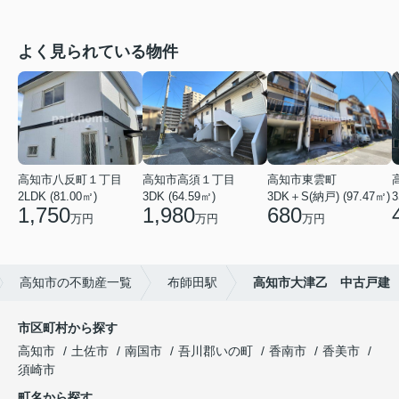
よく見られている物件
高知市八反町１丁目
高知市高須１丁目
高知市東雲町
2LDK (81.00㎡)
3DK (64.59㎡)
3DK＋S(納戸) (97.47㎡)
3
1,750
1,980
680
万円
万円
万円
高知市の不動産一覧
布師田駅
高知市大津乙 中古戸建
市区町村から探す
高知市
土佐市
南国市
吾川郡いの町
香南市
香美市
須崎市
町名から探す