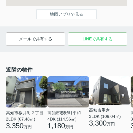
地図アプリで見る
メールで共有する
LINEで共有する
近隣の物件
高知市重倉
高知市桜井町２丁目
高知市春野町平和
3LDK (106.04㎡)
2LDK (67.48㎡)
4DK (114.56㎡)
3
3,300
万円
3,350
1,180
万円
万円