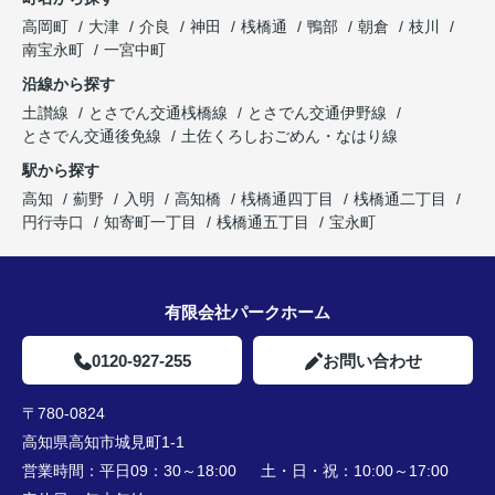
高岡町
大津
介良
神田
桟橋通
鴨部
朝倉
枝川
南宝永町
一宮中町
沿線から探す
土讃線
とさでん交通桟橋線
とさでん交通伊野線
とさでん交通後免線
土佐くろしおごめん・なはり線
駅から探す
高知
薊野
入明
高知橋
桟橋通四丁目
桟橋通二丁目
円行寺口
知寄町一丁目
桟橋通五丁目
宝永町
有限会社パークホーム
0120-927-255
お問い合わせ
〒780-0824
高知県高知市城見町1-1
営業時間：
平日09：30～18:00 土・日・祝：10:00～17:00