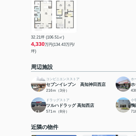
32.21坪 (106.51㎡)
4,330
万円(134.43万円/
坪)
周辺施設
コンビニエンスストア
ホ
セブンイレブン 高知神田西店
ホ
216ｍ（3分）
4
ドラッグストア
小
ツルハドラッグ 高知西店
鴨
571ｍ（8分）
7
近隣の物件