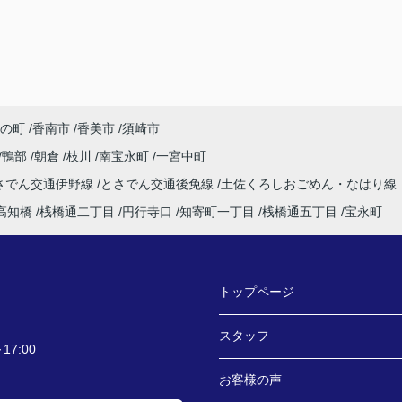
の町
香南市
香美市
須崎市
鴨部
朝倉
枝川
南宝永町
一宮中町
さでん交通伊野線
とさでん交通後免線
土佐くろしおごめん・なはり線
高知橋
桟橋通二丁目
円行寺口
知寄町一丁目
桟橋通五丁目
宝永町
トップページ
スタッフ
7:00
お客様の声