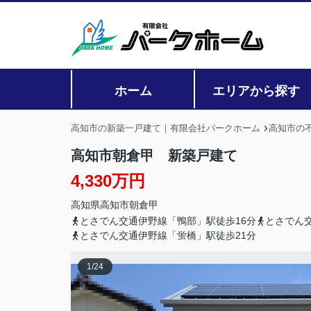
ホーム
エリアから探す
高知市の新築一戸建て｜有限会社パークホーム
高知市の
高知市朝倉甲 新築戸建て
4,330万円
高知県
高知市
朝倉
甲
とさでん交通伊野線「鴨部」駅徒歩16分
とさでん
とさでん交通伊野線「蛍橋」駅徒歩21分
1
/
24