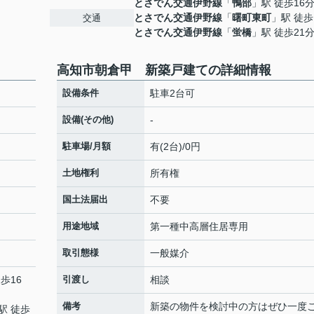
とさでん交通伊野線
「
鴨部
」駅 徒歩16
とさでん交通伊野線
「
曙町東町
」駅 徒歩
交通
とさでん交通伊野線
「
蛍橋
」駅 徒歩21
高知市朝倉甲 新築戸建ての詳細情報
設備条件
駐車2台可
設備(その他)
-
駐車場/月額
有(2台)/0円
土地権利
所有権
国土法届出
不要
用途地域
第一種中高層住居専用
取引態様
一般媒介
歩16
引渡し
相談
備考
新築の物件を検討中の方はぜひ一度
駅 徒歩