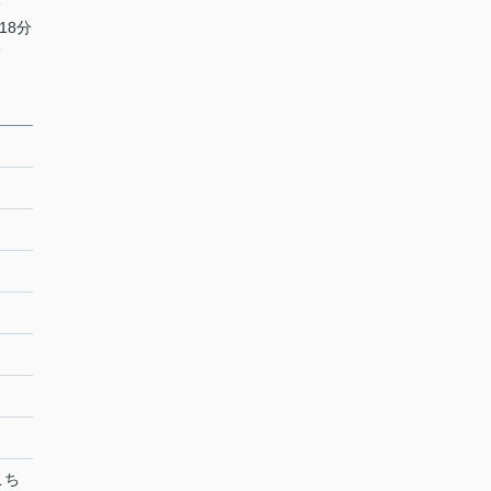
分
18分
分
こち