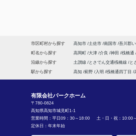
市区町村から探す
高知市
土佐市
南国市
吾川郡い
町名から探す
高岡町
大津
介良
神田
桟橋通
沿線から探す
土讃線
とさでん交通桟橋線
と
駅から探す
高知
薊野
入明
桟橋通四丁目
有限会社パークホーム
〒780-0824
高知県高知市城見町1-1
営業時間：
平日09：30～18:00 土・日・祝：10:00～1
定休日：
年末年始