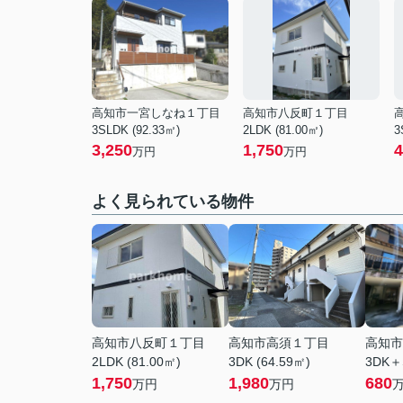
高知市一宮しなね１丁目
高知市八反町１丁目
3SLDK (92.33㎡)
2LDK (81.00㎡)
3
3,250
1,750
4
万円
万円
よく見られている物件
高知市八反町１丁目
高知市高須１丁目
高知市
2LDK (81.00㎡)
3DK (64.59㎡)
3DK＋
1,750
1,980
680
万円
万円