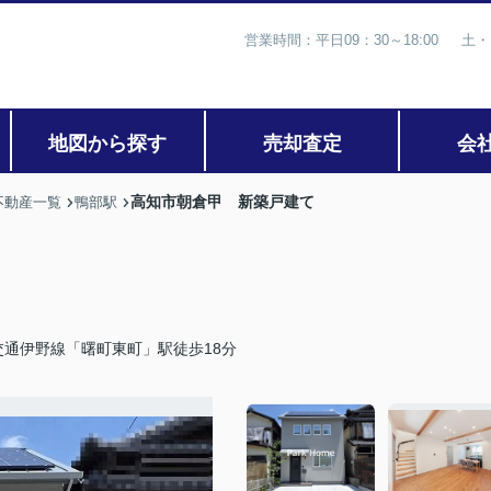
営業時間：平日09：30～18:00 土・
地図から探す
売却査定
会
高知市朝倉甲 新築戸建て
不動産一覧
鴨部駅
交通伊野線「曙町東町」駅徒歩18分