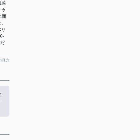
潔感
。令
に面
は、
おり
0-
くだ
の見方
こ
な