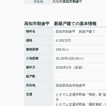
高知県
高知市
朝倉
甲
所在地
高知市朝倉甲 新築戸建ての基本情報
物件名
高知市朝倉甲 新築戸建て
価格
4,330万円
建物面積
106.51㎡
土地面積
30.25坪(100.00㎡)
築年月
2026年5月（新築）
総戸数
-
所在地
高知県
高知市
朝倉
甲
交通
とさでん交通伊野線
「
鴨部
」駅 徒
分
とさでん交通伊野線
「
曙町東町
」