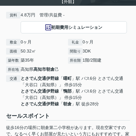
【外観】
4.8万円 管理/共益費 -
賃料
初期費用シミュレーション
0ヶ月
0ヶ月
敷金
礼金
50.32㎡
3DK
面積
間取り
築35年
1階/2階建
築年数
所在階
高知県
高知市
朝倉
己
所在地
とさでん交通伊野線
「
曙町
」駅 バス6分 とさでん交通
交通
「大谷口（高知県）」 停歩15分
とさでん交通伊野線
「
鴨部
」駅 バス6分 とさでん交通
「大谷口（高知県）」 停歩15分
とさでん交通伊野線
「
朝倉
」駅 徒歩28分
セールスポイント
徒歩16分の場所に朝倉第二小学校があります。現在空家ですの
で、なるべく早くお部屋が見たいという方にもおすすめです。家