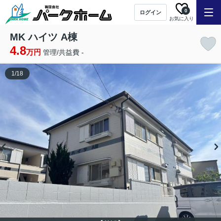
0
ログイン
お気に入り
MK ハイツ A棟
4.8
万円
管理/共益費 -
1
/
18