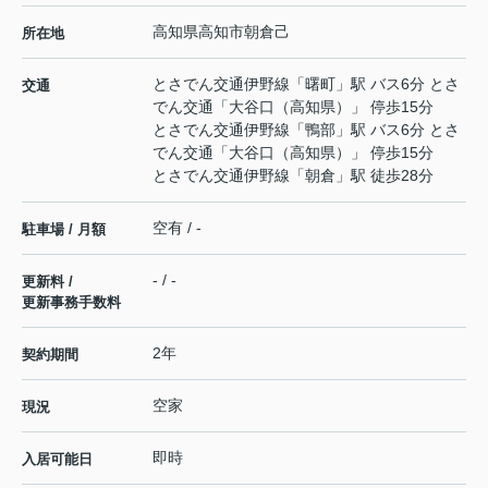
高知県
高知市
朝倉
己
所在地
とさでん交通伊野線
「
曙町
」駅 バス6分 とさ
交通
でん交通「大谷口（高知県）」 停歩15分
とさでん交通伊野線
「
鴨部
」駅 バス6分 とさ
でん交通「大谷口（高知県）」 停歩15分
とさでん交通伊野線
「
朝倉
」駅 徒歩28分
空有 / -
駐車場 / 月額
- / -
更新料 /
更新事務手数料
2年
契約期間
空家
現況
即時
入居可能日