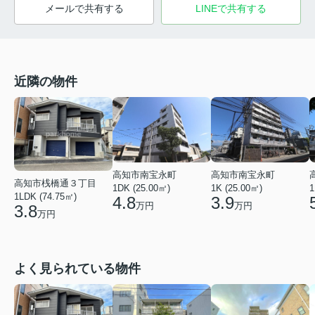
メールで共有する
LINEで共有する
近隣の物件
高知市南宝永町
高知市南宝永町
高知市桟橋通３丁目
1DK (25.00㎡)
1K (25.00㎡)
1
1LDK (74.75㎡)
4.8
3.9
万円
万円
3.8
万円
よく見られている物件