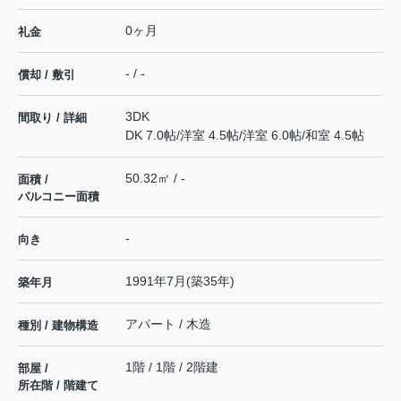
0ヶ月
礼金
- / -
償却 / 敷引
3DK
間取り / 詳細
DK 7.0帖
/
洋室 4.5帖
/
洋室 6.0帖
/
和室 4.5帖
50.32㎡ / -
面積 /
バルコニー面積
-
向き
1991年7月(築35年)
築年月
アパート / 木造
種別 / 建物構造
1階 / 1階 / 2階建
部屋 /
所在階 / 階建て