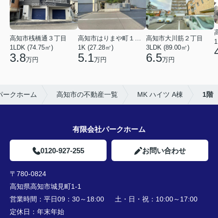
高知市桟橋通３丁目
高知市はりまや町１丁目
高知市大川筋２丁目
1
1LDK (74.75㎡)
1K (27.28㎡)
3LDK (89.00㎡)
3.8
5.1
6.5
万円
万円
万円
パークホーム
高知市の不動産一覧
MK ハイツ A棟
1階
有限会社パークホーム
0120-927-255
お問い合わせ
〒780-0824
高知県高知市城見町1-1
営業時間：
平日09：30～18:00 土・日・祝：10:00～17:00
定休日：
年末年始