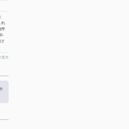
ま
これ
物件
0-
付け
の見方
ホ