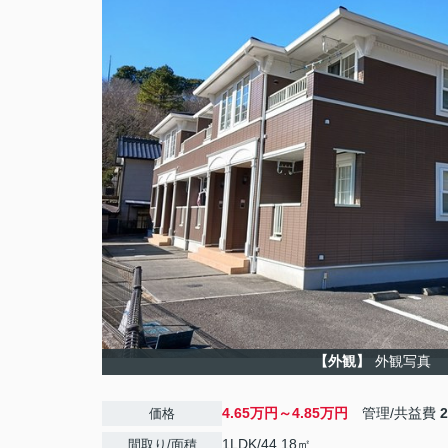
【外観】
外観写真
4.65万円～4.85万円
管理/共益費
価格
1LDK/44.18㎡
間取り/面積