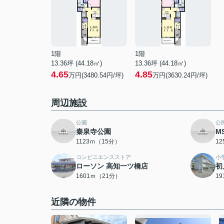
1階
1階
13.36坪 (44.18㎡)
13.36坪 (44.18㎡)
4.65
4.85
万円(3480.54円/坪)
万円(3630.24円/坪)
周辺施設
公園
公
秦泉寺公園
M
1123ｍ（15分）
1
コンビニエンスストア
小
ローソン 高知一ツ橋店
初
1601ｍ（21分）
1
近隣の物件