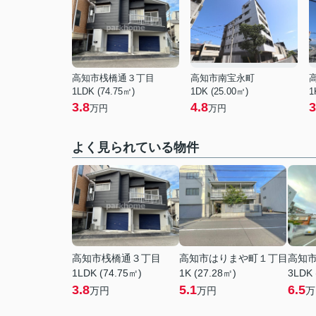
高知市桟橋通３丁目
高知市南宝永町
1LDK (74.75㎡)
1DK (25.00㎡)
1
3.8
4.8
3
万円
万円
よく見られている物件
高知市桟橋通３丁目
高知市はりまや町１丁目
高知
1LDK (74.75㎡)
1K (27.28㎡)
3LDK 
3.8
5.1
6.5
万円
万円
万