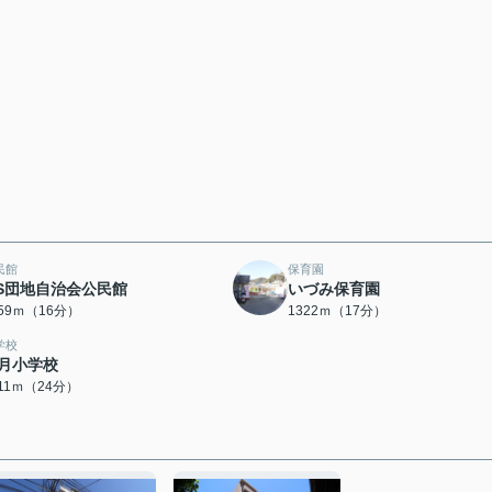
民館
保育園
S団地自治会公民館
いづみ保育園
259ｍ（16分）
1322ｍ（17分）
学校
月小学校
911ｍ（24分）