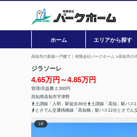
ホーム
エリアから探す
高知市の新築一戸建て｜有限会社パークホーム
高知市の
ジラソーレ
4.65万円～4.85万円
管理/共益費 2,300円
高知県
高知市
宇津野
土讃線「入明」駅徒歩36分
土讃線「高知」駅バス1
とさでん交通桟橋線「高知橋」駅バス12分とさでん
1
/
8