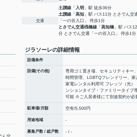
土讃線
「
入明
」駅 徒歩36分
土讃線
「
高知
」駅 バス11分 とさでん交
「一の谷入口」 停歩1分
交通
とさでん交通桟橋線
「
高知橋
」駅 バス1
分 とさでん交通「一の谷入口」 停歩1分
ジラソーレの詳細情報
設備条件
設備(その他)
専用ゴミ置き場、セキュリティキー、
時間管理、LGBTQフレンドリー、家
家電レンタル利用可 フレッツ（光）
ンションタイプ・ファミリータイプ
可能 ※ご入居者様にて別途契約が必
駐車場/月額
空有/5,500円
用途地域
-
募集戸数 / 総戸数
- / -
でん交