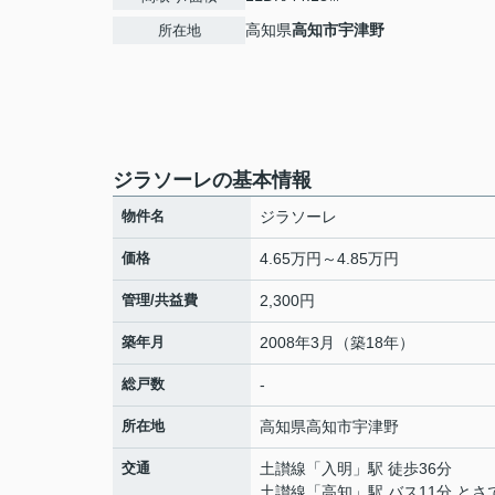
高知県
高知市
宇津野
所在地
ジラソーレの基本情報
物件名
ジラソーレ
価格
4.65万円～4.85万円
管理/共益費
2,300円
築年月
2008年3月（築18年）
総戸数
-
所在地
高知県
高知市
宇津野
交通
土讃線
「
入明
」駅 徒歩36分
土讃線
「
高知
」駅 バス11分 とさ