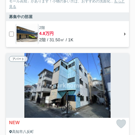
モール高知」があります！小物の多い方は、おすすめの洗面化...
もっと
見る
募集中の部屋
2階
4.8万円
2階 / 31.50㎡ / 1K
アパート
NEW
高知市八反町