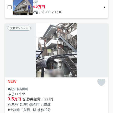
2階
4.2万円
2階 / 23.00㎡ / 1K
賃貸マンション
NEW
高知市吉田町
ふじハイツ
3.5
万円
管理/共益費3,000円
25.00㎡ (1DK) /築41年 /3階建
土讃線「入明」駅 徒歩12分