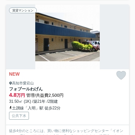
賃貸マンション
NEW
高知市愛宕山
フォブールわげん
4.8
万円
管理/共益費2,500円
31.50㎡ (1K) /築21年 /2階建
土讃線「入明」駅 徒歩22分
公共下水
徒歩4分のところには、買い物に便利なショッピングセンター「イオン