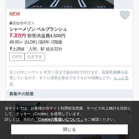
NEW
高知市中万々
シャーメゾン ベルブランシュ
7.3
万円
管理/共益費4,500円
49.00㎡ (1LDK) /築8年 /2階建
土讃線「入明」駅 徒歩22分
CATV
公共下水
近くのサニーマート 中万々店まで徒歩3分で行けます。浴室乾燥機を設
置しているので、すぐに湿気を除去できてカビや雑菌などの...
もっと見
る
募集中の部屋
2階
当サイトでは、お客様の当サイト利用状況把握、サービス向上検討を目的と
7.3万円
して、クッキー（Cookie）を使用しています。
2階 / 49.00㎡ / 1LDK
詳しくは、当社の
「Cookieの取扱いについて」
をご確認ください。
閉じる
アパート