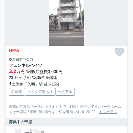
NEW
高知市中久万
フェンネルハイツ
3.2
万円
管理/共益費3,000円
23.12㎡ (1R) /築35年 /5階建
土讃線「入明」駅 徒歩15分
駐輪場
バイク置場あり
公共下水
近隣に駐車スペースがありますので、利便性が高いです♪パークホーム
では土讃線入明周辺の物件をご紹介可能です♪0120-92...
もっと見る
募集中の部屋
4階