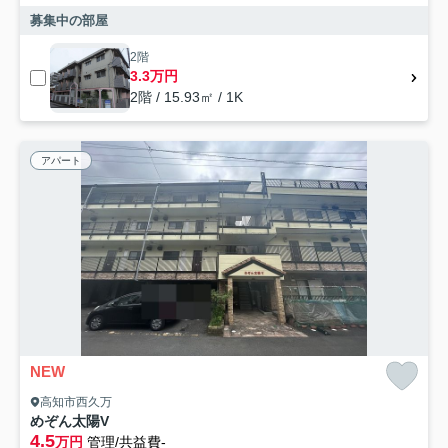
募集中の部屋
2階
3.3万円
2階 / 15.93㎡ / 1K
アパート
NEW
高知市西久万
めぞん太陽V
4.5
万円
管理/共益費-