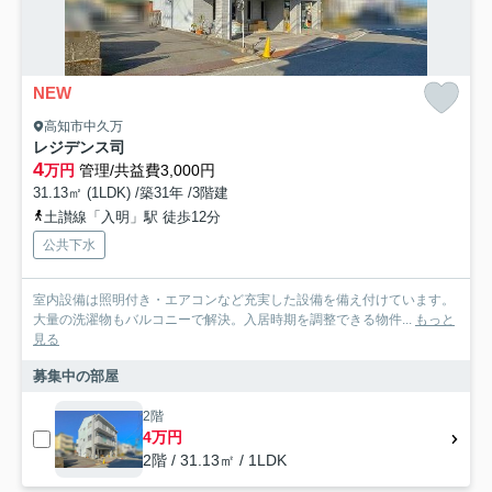
NEW
高知市中久万
レジデンス司
4
万円
管理/共益費3,000円
31.13㎡ (1LDK) /築31年 /3階建
土讃線「入明」駅 徒歩12分
公共下水
室内設備は照明付き・エアコンなど充実した設備を備え付けています。
大量の洗濯物もバルコニーで解決。入居時期を調整できる物件...
もっと
見る
募集中の部屋
2階
4万円
2階 / 31.13㎡ / 1LDK