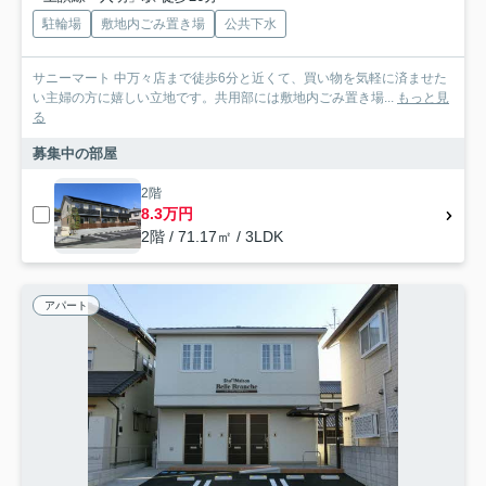
駐輪場
敷地内ごみ置き場
公共下水
サニーマート 中万々店まで徒歩6分と近くて、買い物を気軽に済ませた
い主婦の方に嬉しい立地です。共用部には敷地内ごみ置き場...
もっと見
る
募集中の部屋
2階
8.3万円
2階 / 71.17㎡ / 3LDK
アパート