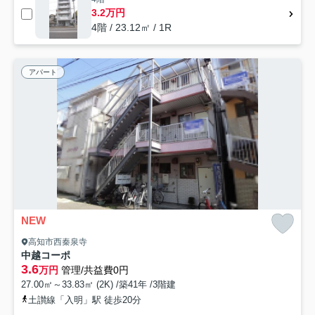
3.2万円
4階 / 23.12㎡ / 1R
アパート
NEW
高知市西秦泉寺
中越コーポ
3.6
万円
管理/共益費0円
27.00㎡～33.83㎡ (2K) /築41年 /3階建
土讃線「入明」駅 徒歩20分