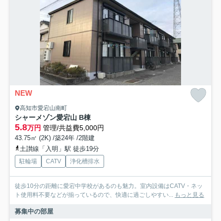
NEW
高知市愛宕山南町
シャーメゾン愛宕山 B棟
5.8
万円
管理/共益費5,000円
43.75㎡ (2K) /築24年 /2階建
土讃線「入明」駅 徒歩19分
駐輪場
CATV
浄化槽排水
徒歩10分の距離に愛宕中学校があるのも魅力。室内設備はCATV・ネッ
ト使用料不要などが揃っているので、快適に過ごしやすい...
もっと見る
募集中の部屋