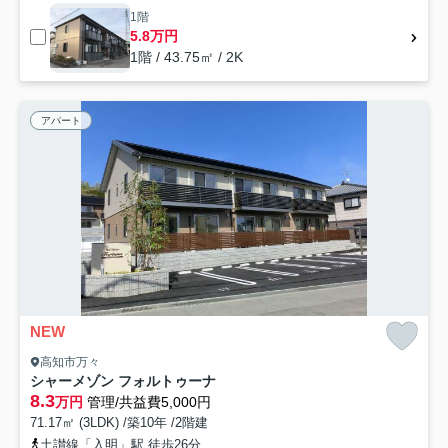
1階
5.8万円
1階 / 43.75㎡ / 2K
アパート
NEW
高知市万々
シャーメゾン フォルトゥーナ
8.3
万円
管理/共益費5,000円
71.17㎡ (3LDK) /築10年 /2階建
土讃線「入明」駅 徒歩26分