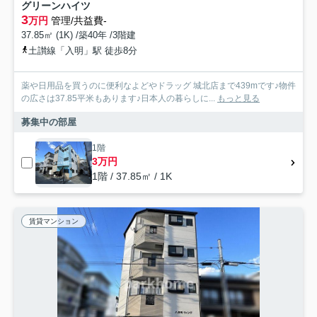
グリーンハイツ
3
万円
管理/共益費-
37.85㎡ (1K) /築40年 /3階建
土讃線「入明」駅 徒歩8分
薬や日用品を買うのに便利なよどやドラッグ 城北店まで439mです♪物件
の広さは37.85平米もあります♪日本人の暮らしに...
もっと見る
募集中の部屋
1階
3万円
1階 / 37.85㎡ / 1K
賃貸マンション