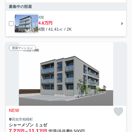
募集中の部屋
4階
4.6万円
4階 / 41.41㎡ / 2K
賃貸マンション
NEW
高知市相模町
シャーメゾン ミュゼ
7.2
11.1
万円～
万円
管理/共益費8,500円