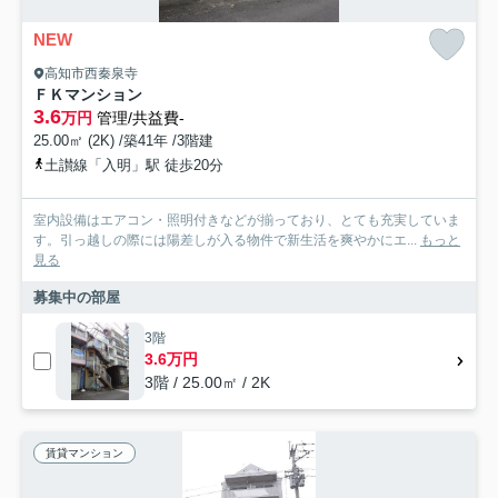
NEW
高知市西秦泉寺
ＦＫマンション
3.6
万円
管理/共益費-
25.00㎡ (2K) /築41年 /3階建
土讃線「入明」駅 徒歩20分
室内設備はエアコン・照明付きなどが揃っており、とても充実していま
す。引っ越しの際には陽差しが入る物件で新生活を爽やかにエ...
もっと
見る
募集中の部屋
3階
3.6万円
3階 / 25.00㎡ / 2K
賃貸マンション