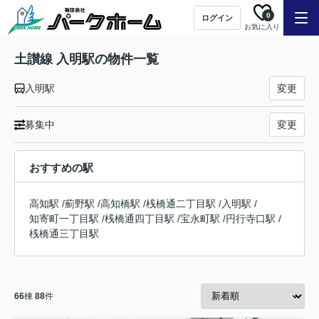
0
ログイン
お気に入り
土讃線 入明駅の物件一覧
入明駅
変更
募集中
変更
おすすめの駅
高知駅
/
薊野駅
/
高知橋駅
/
桟橋通二丁目駅
/
入明駅
/
知寄町一丁目駅
/
桟橋通四丁目駅
/
宝永町駅
/
円行寺口駅
/
桟橋通三丁目駅
66
棟
88
件