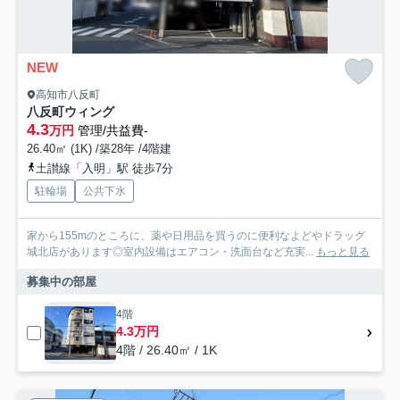
NEW
高知市八反町
八反町ウィング
4.3
万円
管理/共益費-
26.40㎡ (1K) /築28年 /4階建
土讃線「入明」駅 徒歩7分
駐輪場
公共下水
家から155mのところに、薬や日用品を買うのに便利なよどやドラッグ
城北店があります◎室内設備はエアコン・洗面台など充実...
もっと見る
募集中の部屋
4階
4.3万円
4階 / 26.40㎡ / 1K