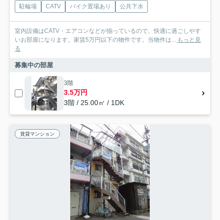
駐輪場
CATV
バイク置場あり
公共下水
室内設備はCATV・エアコンなどが揃っているので、快適に過ごしやす
いお部屋になります。家賃5万円以下の物件です。当物件は...
もっと見
る
募集中の部屋
3階
3.5万円
3階 / 25.00㎡ / 1DK
賃貸マンション