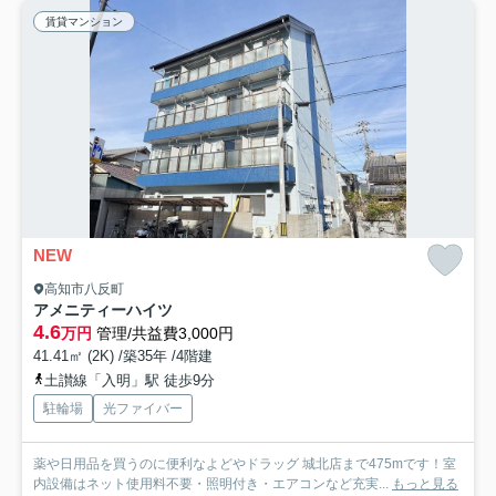
賃貸マンション
NEW
高知市八反町
アメニティーハイツ
4.6
万円
管理/共益費3,000円
41.41㎡ (2K) /築35年 /4階建
土讃線「入明」駅 徒歩9分
駐輪場
光ファイバー
薬や日用品を買うのに便利なよどやドラッグ 城北店まで475mです！室
内設備はネット使用料不要・照明付き・エアコンなど充実...
もっと見る