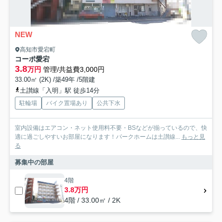
NEW
高知市愛宕町
コーポ愛宕
3.8
万円
管理/共益費3,000円
33.00㎡ (2K) /築49年 /5階建
土讃線「入明」駅 徒歩14分
駐輪場
バイク置場あり
公共下水
室内設備はエアコン・ネット使用料不要・BSなどが揃っているので、快
適に過ごしやすいお部屋になります！パークホームは土讃線...
もっと見
る
募集中の部屋
4階
3.8万円
4階 / 33.00㎡ / 2K