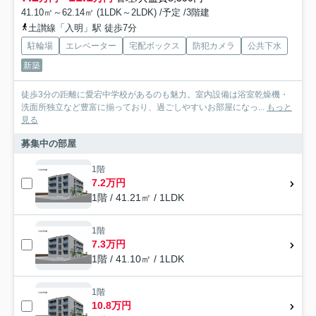
41.10㎡～62.14㎡ (1LDK～2LDK) /予定 /3階建
土讃線「入明」駅 徒歩7分
駐輪場
エレベーター
宅配ボックス
防犯カメラ
公共下水
新築
徒歩3分の距離に愛宕中学校があるのも魅力。室内設備は浴室乾燥機・
洗面所独立など豊富に揃っており、過ごしやすいお部屋になっ...
もっと
見る
募集中の部屋
1階
7.2万円
1階 / 41.21㎡ / 1LDK
1階
7.3万円
1階 / 41.10㎡ / 1LDK
1階
10.8万円