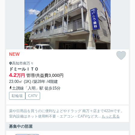
NEW
高知市南万々
ドミールＩＴＯ
4.2
万円
管理/共益費3,000円
23.00㎡ (1K) /築28年 /4階建
土讃線「入明」駅 徒歩15分
駐輪場
CATV
薬や日用品を買うのに便利なよどやドラッグ 南万々店まで422mです。
室内設備はネット使用料不要・エアコン・CATVなど大...
もっと見る
募集中の部屋