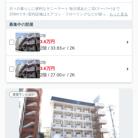
日々の暮らしに便利なサニーマート 毎日屋あたご店(スーパー)まで
209mです♪室内設備はエアコン・フローリングなどが揃っ...
もっと見る
募集中の部屋
2階
3.6万円
2階 / 33.83㎡ / 2K
2階
3.6万円
2階 / 27.00㎡ / 2K
賃貸マンション