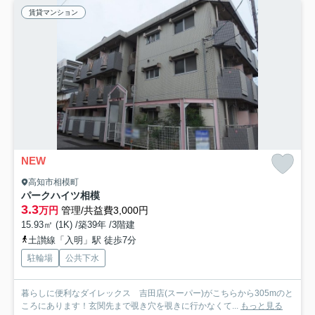
賃貸マンション
NEW
高知市相模町
パークハイツ相模
3.3
万円
管理/共益費3,000円
15.93㎡ (1K) /築39年 /3階建
土讃線「入明」駅 徒歩7分
駐輪場
公共下水
暮らしに便利なダイレックス 吉田店(スーパー)がこちらから305mのと
ころにあります！玄関先まで覗き穴を覗きに行かなくて...
もっと見る