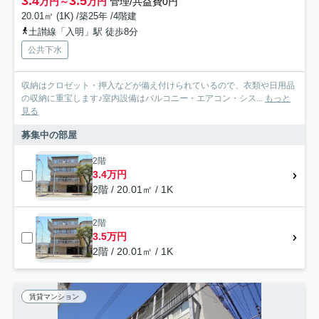
3.4
3.5
万円～
万円
管理/共益費0円
20.01㎡ (1K) /築25年 /4階建
土讃線「入明」駅 徒歩8分
公共下水
収納はクロゼット・押入などが備え付けられているので、衣類や日用品
の収納に重宝します♪室内設備はバルコニー・エアコン・シス...
もっと
見る
募集中の部屋
2階
3.4万円
2階 / 20.01㎡ / 1K
2階
3.5万円
2階 / 20.01㎡ / 1K
賃貸マンション