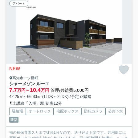
アパート
NEW
高知市一ツ橋町
シャーメゾン ルーエ
7.7
10.4
万円～
万円
管理/共益費5,000円
42.25㎡～66.83㎡ (1LDK～2LDK) /予定 /2階建
土讃線「入明」駅 徒歩12分
駐輪場
オートロック
宅配ボックス
防犯カメラ
公共下水
新築
福の種保育園久万まで徒歩1分なので、送り迎えも楽です。共用部には
宅配ボックスが備え付けられているため、家で何時間も待機す...
もっと