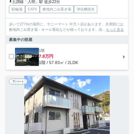
土讃線「入明」駅 徒歩22分
駐輪場
CATV
敷地内ごみ置き場
浄化槽排水
歩いて277mの場所に、サニーマート 中万々店があります。共用部には
敷地内ごみ置き場・オール電化などが揃っております。浴...
もっと見る
募集中の部屋
1階
7.8万円
1階 / 57.83㎡ / 2LDK
アパート