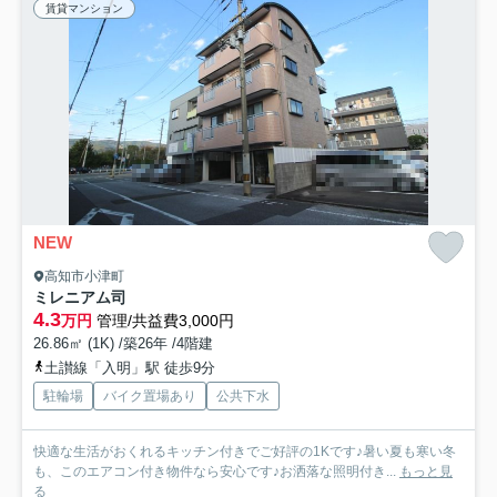
賃貸マンション
NEW
高知市小津町
ミレニアム司
4.3
万円
管理/共益費3,000円
26.86㎡ (1K) /築26年 /4階建
土讃線「入明」駅 徒歩9分
駐輪場
バイク置場あり
公共下水
快適な生活がおくれるキッチン付きでご好評の1Kです♪暑い夏も寒い冬
も、このエアコン付き物件なら安心です♪お洒落な照明付き...
もっと見
る