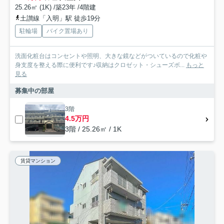
25.26㎡ (1K) /築23年 /4階建
土讃線「入明」駅 徒歩19分
駐輪場
バイク置場あり
洗面化粧台はコンセントや照明、大きな鏡などがついているので化粧や
身支度を整える際に便利です♪収納はクロゼット・シューズボ...
もっと
見る
募集中の部屋
3階
4.5万円
3階 / 25.26㎡ / 1K
賃貸マンション