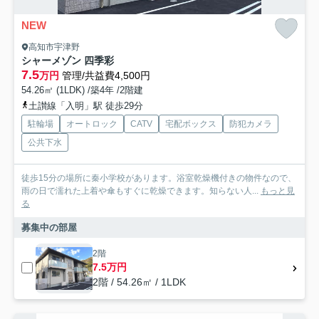
NEW
高知市宇津野
シャーメゾン 四季彩
7.5
万円
管理/共益費4,500円
54.26㎡ (1LDK) /築4年 /2階建
土讃線「入明」駅 徒歩29分
駐輪場
オートロック
CATV
宅配ボックス
防犯カメラ
公共下水
徒歩15分の場所に秦小学校があります。浴室乾燥機付きの物件なので、
雨の日で濡れた上着や傘もすぐに乾燥できます。知らない人...
もっと見
る
募集中の部屋
2階
7.5万円
2階 / 54.26㎡ / 1LDK