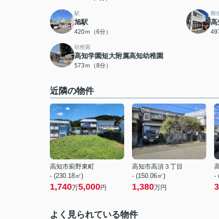
駅
郵
旭駅
高
420ｍ（6分）
4
幼稚園
高知学園短大附属高知幼稚園
573ｍ（8分）
近隣の物件
高知市薊野東町
高知市高須３丁目
- (230.18㎡)
- (150.06㎡)
-
1,740
5,000
1,380
3
万
円
万円
よく見られている物件