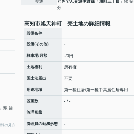
とさでん交通伊野線
「
旭町三丁目
」駅 徒
交通
分
高知市旭天神町 売土地の詳細情報
設備条件
設備(その他)
-
駐車場/月額
-/0円
土地権利
所有権
国土法届出
不要
用途地域
第一種住居/第一種中高層住居専用
区画数
- / -
」駅 徒
管理形態
-
管理員の勤務形態
-
情報の見方