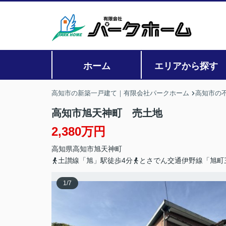
ホーム
エリアから探す
高知市の新築一戸建て｜有限会社パークホーム
高知市の
高知市旭天神町 売土地
2,380万円
高知県
高知市
旭天神町
土讃線「旭」駅徒歩4分
とさでん交通伊野線「旭町
1
/
7