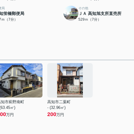
便局
その他
知蛍橋郵便局
ＪＡ 高知旭支所直売所
97ｍ（7分）
529ｍ（7分）
高知市薊野南町
高知市二葉町
 (63.45㎡)
- (32.96㎡)
00
200
万円
万円