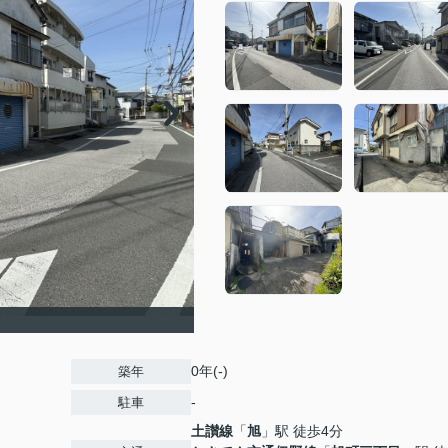
0年(-)
築年
-
駐車
土讃線
「
旭
」駅 徒歩4分