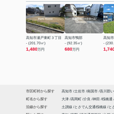
高知市瀬戸東町３丁目
高知市鴨部
高知市
- (201.70㎡)
- (92.35㎡)
- (230
1,480
680
1,74
万円
万円
市区町村から探す
高知市
土佐市
南国市
吾川郡い
町名から探す
大津
高岡町
介良
神田
桟橋通
沿線から探す
土讃線
とさでん交通桟橋線
と