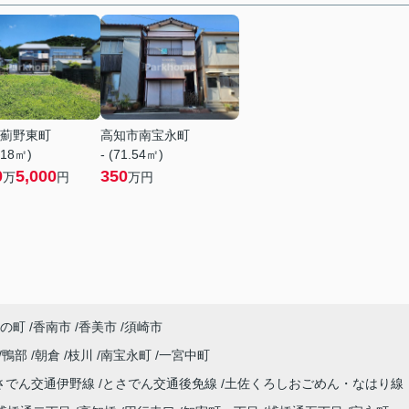
薊野東町
高知市南宝永町
.18㎡)
- (71.54㎡)
0
5,000
350
万
円
万円
の町
香南市
香美市
須崎市
鴨部
朝倉
枝川
南宝永町
一宮中町
さでん交通伊野線
とさでん交通後免線
土佐くろしおごめん・なはり線