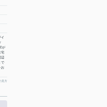
がイ
㎡
駅が
在宅
周辺
まで
をお
の見方