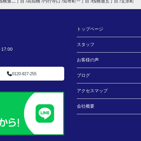
桟橋通二丁目
高知橋
円行寺口
知寄町一丁目
桟橋通五丁目
宝永町
トップページ
スタッフ
7:00
お客様の声
0120-927-255
ブログ
アクセスマップ
会社概要