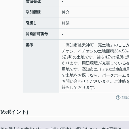
管理会社
-
取引態様
仲介
引渡し
相談
開発許可番号
-
備考
「高知市旭天神町 売土地」のここ
チオシ。イチオシの土地面積234.58
(公簿)の土地です。徒歩4分の場所に
あります。周辺環境が充実している
用地です。高知市エリアの土讃線旭
で土地をお探しなら、パークホーム
お問い合わせくださいませ。ご連絡
待ちしております。
情報
めポイント)