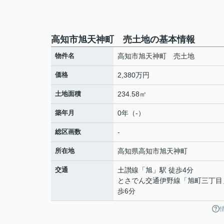
高知市旭天神町 売土地の基本情報
物件名
高知市旭天神町 売土地
価格
2,380万円
土地面積
234.58㎡
築年月
0年（-）
総区画数
-
所在地
高知県
高知市
旭天神町
交通
土讃線
「
旭
」駅 徒歩4分
とさでん交通伊野線
「
旭町三丁目
歩6分