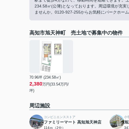
駅まで徒歩4分なので、移動時間を短縮できます。
234.58㎡(公簿)となっております。周辺環境が
ませんか。0120-927-255からお気軽にパークホ
高知市旭天神町 売土地で募集中の物件
70.96坪 (234.58㎡)
2,380
万円(33.54万円/
坪)
周辺施設
コンビニエンスストア
小
ファミリーマート 高知旭天神店
旭
114ｍ（2分）
3