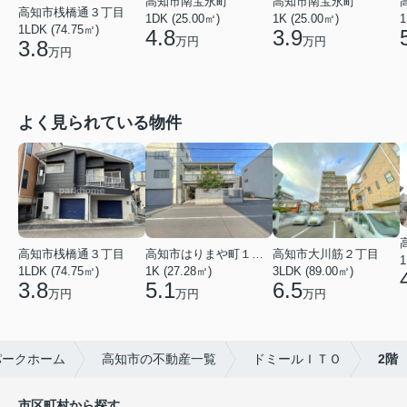
高知市南宝永町
高知市南宝永町
高知市桟橋通３丁目
1DK (25.00㎡)
1K (25.00㎡)
1
1LDK (74.75㎡)
4.8
3.9
万円
万円
3.8
万円
よく見られている物件
高知市桟橋通３丁目
高知市はりまや町１丁目
高知市大川筋２丁目
1
1LDK (74.75㎡)
1K (27.28㎡)
3LDK (89.00㎡)
3.8
5.1
6.5
万円
万円
万円
パークホーム
高知市の不動産一覧
ドミールＩＴＯ
2階
市区町村から探す