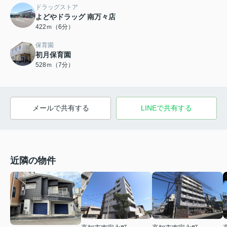
ドラッグストア
よどやドラッグ 南万々店
422ｍ（6分）
保育園
初月保育園
528ｍ（7分）
メールで共有する
LINEで共有する
近隣の物件