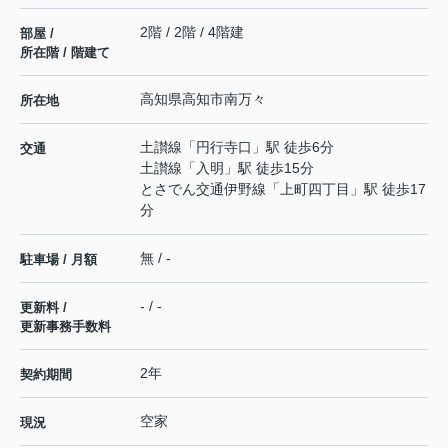
2階 / 2階 / 4階建
部屋 /
所在階 / 階建て
高知県
高知市
南万々
所在地
土讃線
「
円行寺口
」駅 徒歩6分
交通
土讃線
「
入明
」駅 徒歩15分
とさでん交通伊野線
「
上町四丁目
」駅 徒歩17
分
無 / -
駐車場 / 月額
- / -
更新料 /
更新事務手数料
2年
契約期間
空家
現況