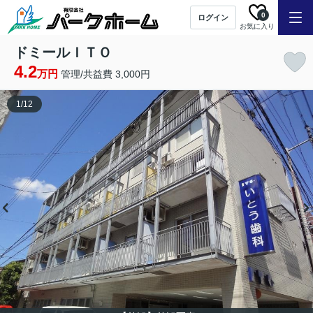
0
ログイン
お気に入り
ドミールＩＴＯ
4.2
万円
管理/共益費 3,000円
1
/
12