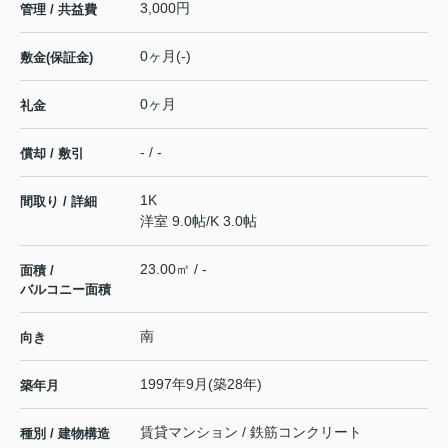
3,000円
管理 / 共益費
0ヶ月(-)
敷金(保証金)
0ヶ月
礼金
- / -
償却 / 敷引
1K
間取り / 詳細
洋室 9.0帖
/
K 3.0帖
23.00㎡ / -
面積 /
バルコニー面積
南
向き
1997年9月(築28年)
築年月
賃貸マンション / 鉄筋コンクリート
種別 / 建物構造