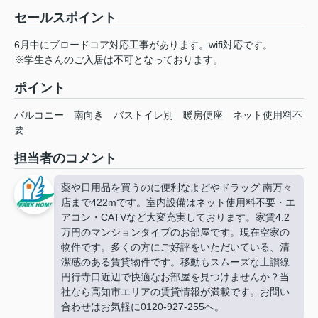
セールスポイント
6月中にブロードコア対応工事があります。wifi対応です。
※学生さんのご入居は不可となっております。
ポイント
バルコニー
南向き
バストイレ別
暖房便座
ネット使用料不
要
担当者のコメント
薬や日用品を買うのに便利なよどやドラッグ 南万々
店まで422mです。室内設備はネット使用料不要・エ
アコン・CATVなど大変充実しております。家賃4.2
万円のマンションタイプのお部屋です。現在空家の
物件です。多くの方にご好評をいただいている、清
潔感のある賃貸物件です。移動もスムーズな土讃線
円行寺口近辺で快適なお部屋を見つけませんか？当
社なら高知市エリアの賃貸情報が満載です。お問い
合わせはお気軽に0120-927-255へ。