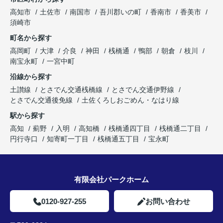
高知市
土佐市
南国市
吾川郡いの町
香南市
香美市
須崎市
町名から探す
高岡町
大津
介良
神田
桟橋通
鴨部
朝倉
枝川
南宝永町
一宮中町
沿線から探す
土讃線
とさでん交通桟橋線
とさでん交通伊野線
とさでん交通後免線
土佐くろしおごめん・なはり線
駅から探す
高知
薊野
入明
高知橋
桟橋通四丁目
桟橋通二丁目
円行寺口
知寄町一丁目
桟橋通五丁目
宝永町
有限会社パークホーム
0120-927-255
お問い合わせ