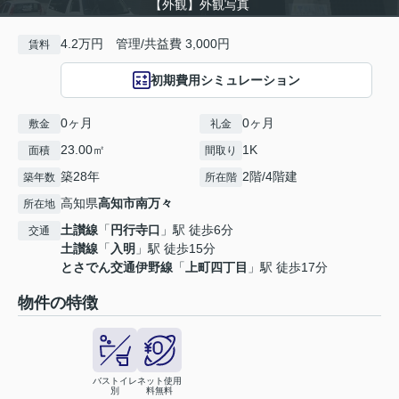
【外観】外観写真
4.2万円 管理/共益費 3,000円
賃料
初期費用シミュレーション
0ヶ月
0ヶ月
敷金
礼金
23.00㎡
1K
面積
間取り
築28年
2階/4階建
築年数
所在階
高知県
高知市
南万々
所在地
土讃線
「
円行寺口
」駅 徒歩6分
交通
土讃線
「
入明
」駅 徒歩15分
とさでん交通伊野線
「
上町四丁目
」駅 徒歩17分
物件の特徴
バストイレ
ネット使用
別
料無料