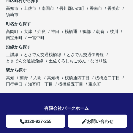
市区町村から探す
高知市
土佐市
南国市
吾川郡いの町
香南市
香美市
須崎市
町名から探す
高岡町
大津
介良
神田
桟橋通
鴨部
朝倉
枝川
南宝永町
一宮中町
沿線から探す
土讃線
とさでん交通桟橋線
とさでん交通伊野線
とさでん交通後免線
土佐くろしおごめん・なはり線
駅から探す
高知
薊野
入明
高知橋
桟橋通四丁目
桟橋通二丁目
円行寺口
知寄町一丁目
桟橋通五丁目
宝永町
有限会社パークホーム
0120-927-255
お問い合わせ