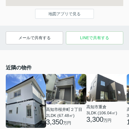
地図アプリで見る
メールで共有する
LINEで共有する
近隣の物件
高知市重倉
高知市桜井町２丁目
3LDK (106.04㎡)
2LDK (67.48㎡)
3
3,300
万円
3,350
万円