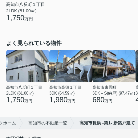
高知市八反町１丁目
2LDK (81.00㎡)
1,750
万円
よく見られている物件
高知市八反町１丁目
高知市高須１丁目
高知市東雲町
2LDK (81.00㎡)
3DK (64.59㎡)
3DK＋S(納戸) (97.47㎡)
3
1,750
1,980
680
万円
万円
万円
クホーム
高知市の不動産一覧
高知市長浜 -第1- 新築戸建て