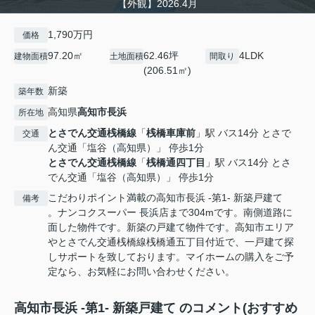
【外観】2026.4月
1,790万円
価格
97.20㎡
62.46坪
4LDK
建物面積
土地面積
間取り
(206.51㎡)
新築
築年数
高知県
高知市
長浜
所在地
とさでん交通桟橋線
「
桟橋車庫前
」駅 バス14分 とさで
交通
ん交通「塩谷（高知県）」 停歩1分
とさでん交通桟橋線
「
桟橋通四丁目
」駅 バス14分 とさ
でん交通「塩谷（高知県）」 停歩1分
こだわりポイント満載の高知市長浜 -第1- 新築戸建て
備考
。ナンコクスーパー 長浜店まで304mです。南側道路に
面した物件です。新築の戸建て物件です。高知市エリア
やとさでん交通桟橋線桟橋通五丁目付近で、一戸建て探
しサポートを致しております。マイホームの購入をご予
定なら、お気軽にお問い合わせください。
高知市長浜 -第1- 新築戸建て のコメント(おすすめ