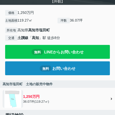
【外観】
1,250万円
価格
119.27㎡
36.07坪
土地面積
坪数
高知県
高知市
塩田町
所在地
土讃線
「
高知
」駅 徒歩8分
交通
LINEからお問い合わせ
無料
お問い合わせ
無料
高知市塩田町 土地の販売中物件
1,250万円
36.07坪(119.27㎡)