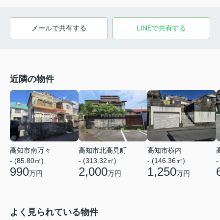
メールで共有する
LINEで共有する
近隣の物件
高知市南万々
高知市北高見町
高知市横内
- (85.80㎡)
- (313.32㎡)
- (146.36㎡)
-
990
2,000
1,250
万円
万円
万円
よく見られている物件