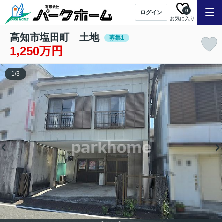
0
ログイン
お気に入り
高知市塩田町 土地
募集1
1,250万円
1
/
3