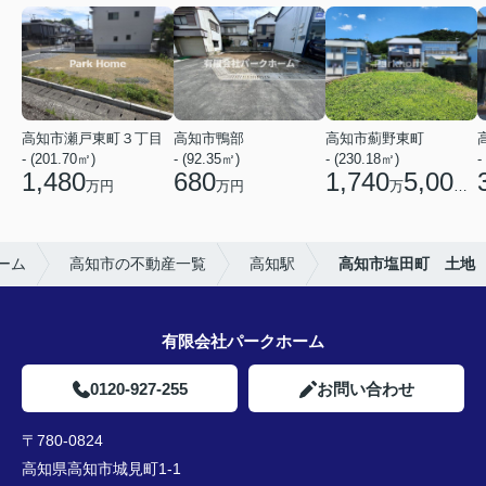
高知市瀬戸東町３丁目
高知市鴨部
高知市薊野東町
- (201.70㎡)
- (92.35㎡)
- (230.18㎡)
-
1,480
680
1,740
5,000
万円
万円
万
円
ーム
高知市の不動産一覧
高知駅
高知市塩田町 土地
有限会社パークホーム
0120-927-255
お問い合わせ
〒780-0824
高知県高知市城見町1-1