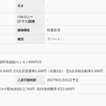
-
向き
バルコニー
-
(テラス)面積
軽量鉄骨
建物構造
アパート
種別
賃料等総額の１％＋800円/月
通車5,500円 ①2台目普通車5,500円（先着2台） ②2台目軽自動車3,300円
2027年01月01日予定
入居可能時期
 ICﾛｯｸ電池(初回):2,750円 室内清掃費用:8万2,500円