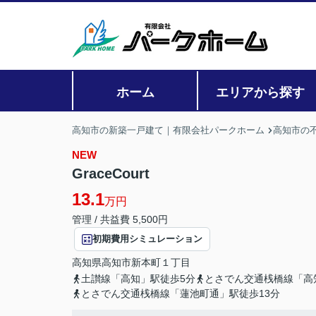
ホーム
エリアから探す
高知市の新築一戸建て｜有限会社パークホーム
高知市の
NEW
GraceCourt
13.1
万円
管理 / 共益費 5,500円
初期費用シミュレーション
高知県
高知市
新本町
１丁目
土讃線「高知」駅徒歩5分
とさでん交通桟橋線「高
とさでん交通桟橋線「蓮池町通」駅徒歩13分