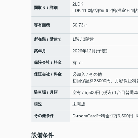
2LDK
間取り / 詳細
LDK 11.0帖
/
洋室 6.2帖
/
洋室 6.1帖
56.73㎡
専有面積
1階 / 3階建
所在階 / 階建て
2026年12月(予定)
築年月
保険会社 / 料金
有 / -
保証会社 / 料金
必加入 / その他
初回保証料35000円、月額保証料
駐車場 / 月額
空有 / 5,500円 (税込) 1台目普
未完成
現況
その他条件
D-roomCardｷｰ料金:1万6,500円
設備条件