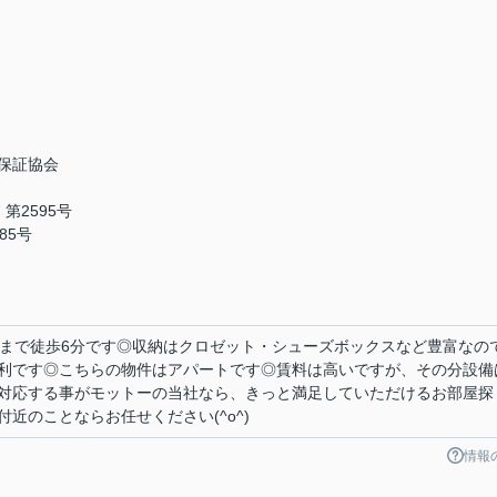
保証協会
第2595号
85号
駅前店まで徒歩6分です◎収納はクロゼット・シューズボックスなど豊富なの
利です◎こちらの物件はアパートです◎賃料は高いですが、その分設備
対応する事がモットーの当社なら、きっと満足していただけるお部屋探
近のことならお任せください(^o^)
情報