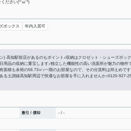
さい(*´ω`*)
ズボックス
年内入居可
スワン) 高知駅前店があるのもポイント♪収納はクロゼット・シューズボッ
日用品の収納に重宝します♪独立した機能性の高い洗面所が魅力の物件
有面積も余裕の56.73㎡♪一階のお部屋なので、その分賃料は抑えめです
土讃線高知駅周辺で快適なお部屋を手に入れませんか♪0120-927-25
- / -
敷引 / 償却