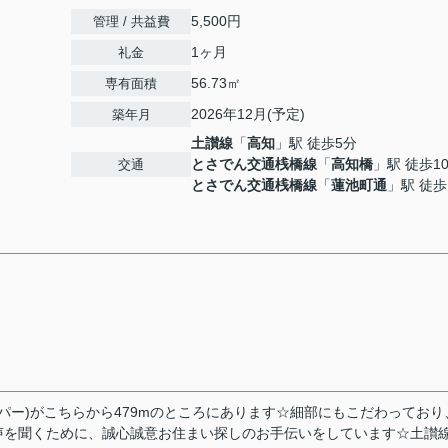
5,500円
管理 / 共益費
1ヶ月
礼金
56.73㎡
専有面積
2026年12月(予定)
築年月
土讃線
「
高知
」駅 徒歩5分
とさでん交通桟橋線
「
高知橋
」駅 徒歩1
交通
とさでん交通桟橋線
「
蓮池町通
」駅 徒歩
スーパー)がこちらから479mのところにあります☆細部にもこだわっており
声を聞くために、誠心誠意お住まい探しのお手伝いをしています☆土讃