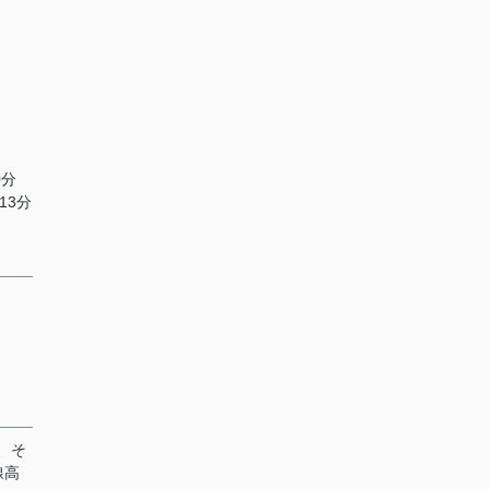
0分
13分
、そ
線高