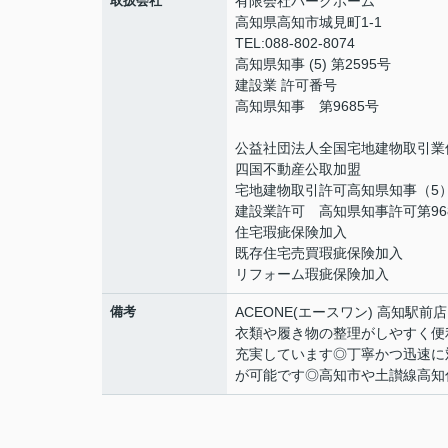
取扱会社
有限会社パークホーム
高知県高知市城見町1-1
TEL:088-802-8074
高知県知事 (5) 第2595号
建設業 許可番号
高知県知事 第9685号
公益社団法人全国宅地建物取引業
四国不動産公取加盟
宅地建物取引許可高知県知事（5）
建設業許可 高知県知事許可第96
住宅瑕疵保険加入
既存住宅売買瑕疵保険加入
リフォーム瑕疵保険加入
備考
ACEONE(エースワン) 高知
衣類や履き物の整理がしやすく便
充実しています◎丁寧かつ迅速に
が可能です◎高知市や土讃線高知付