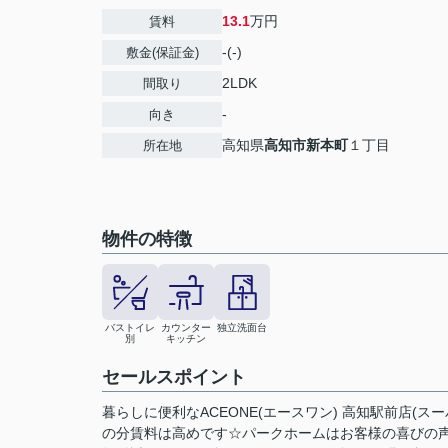
13.1
万円
賃料
-(-)
敷金(保証金)
2LDK
間取り
-
向き
高知県
高知市
新本町
１丁目
所在地
物件の特徴
バストイレ
カウンター
独立洗面台
別
キッチン
セールスポイント
暮らしに便利なACEONE(エースワン) 高知駅前店(
の分賃料は高めです☆パークホームはお客様の喜びの