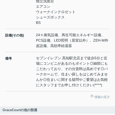
独立洗面台
エアコン
ウォークインクロゼット
シューズボックス
BS
24ｈ換気設備、再生可能エネルギー設備、
設備(その他)
PCS設備、LED照明（居室以外）、ZEH-M外
皮設備、高効率給湯器
セブンイレブン 高知駅北店まで徒歩5分と近
備考
場にコンビニがあるのもポイント◎細部にも
こだわっており、その分賃料は高めです◎パ
ークホームで、住まい探しをはじめてみませ
んか◎住まいに関する疑問やご要望はお気軽
にスタッフまでお申し付けください(*^^*)
情報の見方
GraceCourtの他の部屋