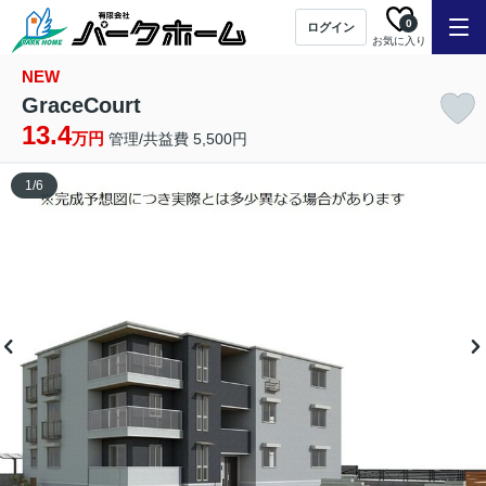
0
ログイン
お気に入り
NEW
GraceCourt
13.4
万円
管理/共益費 5,500円
1
/
6