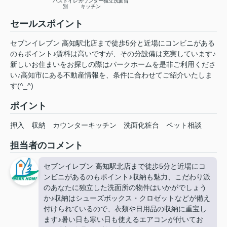
バストイレ
カウンター
独立洗面台
別
キッチン
セールスポイント
セブンイレブン 高知駅北店まで徒歩5分と近場にコンビニがある
のもポイント♪賃料は高いですが、その分設備は充実しています♪
新しいお住まいをお探しの際はパークホームを是非ご利用くださ
い♪高知市にある不動産情報を、条件に合わせてご紹介いたしま
す(^_^)
ポイント
押入
収納
カウンターキッチン
洗面化粧台
ペット相談
担当者のコメント
セブンイレブン 高知駅北店まで徒歩5分と近場にコ
ンビニがあるのもポイント♪収納も魅力、こだわり派
のあなたに独立した洗面所の物件はいかがでしょう
か♪収納はシューズボックス・クロゼットなどが備え
付けられているので、衣類や日用品の収納に重宝し
ます♪暑い日も寒い日も使えるエアコンが付いてお