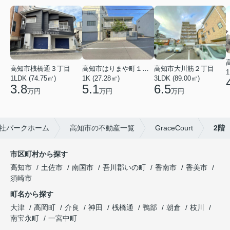
高知市桟橋通３丁目
高知市はりまや町１丁目
高知市大川筋２丁目
1
1LDK (74.75㎡)
1K (27.28㎡)
3LDK (89.00㎡)
3.8
5.1
6.5
万円
万円
万円
社パークホーム
高知市の不動産一覧
GraceCourt
2階
市区町村から探す
高知市
土佐市
南国市
吾川郡いの町
香南市
香美市
須崎市
町名から探す
大津
高岡町
介良
神田
桟橋通
鴨部
朝倉
枝川
南宝永町
一宮中町