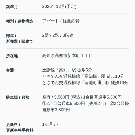
2026年12月(予定)
築年月
アパート / 軽量鉄骨
種別 / 建物構造
2階 / 2階 / 3階建
部屋 /
所在階 / 階建て
高知県
高知市
新本町
１丁目
所在地
土讃線
「
高知
」駅 徒歩5分
交通
とさでん交通桟橋線
「
高知橋
」駅 徒歩10分
とさでん交通桟橋線
「
蓮池町通
」駅 徒歩13分
空有 / 5,500円 (税込) 1台目普通車5,500円
駐車場 / 月額
①2台目普通車5,500円（先着2台） ②2台目軽
自動車3,300円
1ヶ月 / -
更新料 /
更新事務手数料