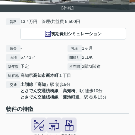
【外観】
13.4万円 管理/共益費 5,500円
賃料
初期費用シミュレーション
-
1ヶ月
敷金
礼金
57.43㎡
2LDK
面積
間取り
予定
2階/3階建
築年数
所在階
高知県
高知市
新本町
１丁目
所在地
土讃線
「
高知
」駅 徒歩5分
交通
とさでん交通桟橋線
「
高知橋
」駅 徒歩10分
とさでん交通桟橋線
「
蓮池町通
」駅 徒歩13分
物件の特徴