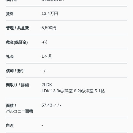
13.4万円
賃料
5,500円
管理 / 共益費
-(-)
敷金(保証金)
1ヶ月
礼金
- / -
償却 / 敷引
2LDK
間取り / 詳細
LDK 13.3帖
/
洋室 6.2帖
/
洋室 5.1帖
57.43㎡ / -
面積 /
バルコニー面積
-
向き