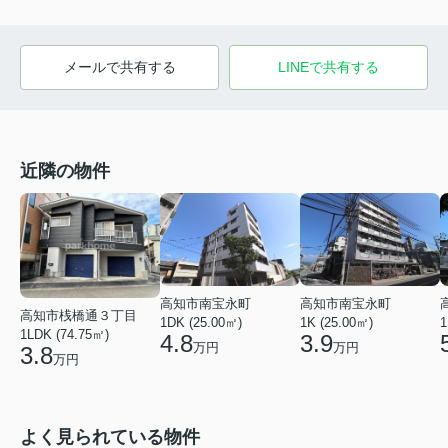
メールで共有する
LINEで共有する
近隣の物件
高知市南宝永町
高知市南宝永町
高知市桟橋通３丁目
1DK (25.00㎡)
1K (25.00㎡)
1
1LDK (74.75㎡)
4.8
3.9
万円
万円
3.8
万円
よく見られている物件