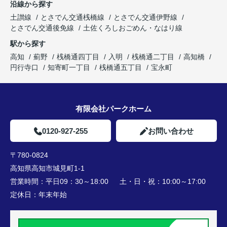
沿線から探す
土讃線
とさでん交通桟橋線
とさでん交通伊野線
とさでん交通後免線
土佐くろしおごめん・なはり線
駅から探す
高知
薊野
桟橋通四丁目
入明
桟橋通二丁目
高知橋
円行寺口
知寄町一丁目
桟橋通五丁目
宝永町
有限会社パークホーム
0120-927-255
お問い合わせ
〒780-0824
高知県高知市城見町1-1
営業時間：
平日09：30～18:00 土・日・祝：10:00～17:00
定休日：
年末年始