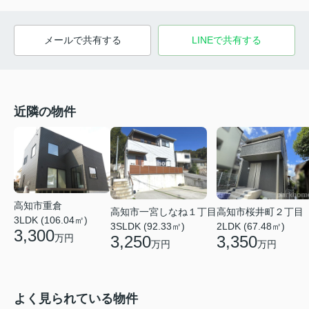
メールで共有する
LINEで共有する
近隣の物件
高知市重倉
高知市一宮しなね１丁目
高知市桜井町２丁目
3LDK (106.04㎡)
3SLDK (92.33㎡)
2LDK (67.48㎡)
3,300
万円
3,250
3,350
万円
万円
よく見られている物件