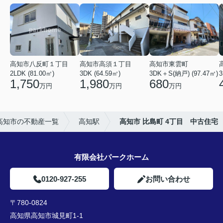
高知市八反町１丁目
高知市高須１丁目
高知市東雲町
2LDK (81.00㎡)
3DK (64.59㎡)
3DK＋S(納戸) (97.47㎡)
3
1,750
1,980
680
万円
万円
万円
高知市の不動産一覧
高知駅
高知市 比島町 4丁目 中古住宅
有限会社パークホーム
0120-927-255
お問い合わせ
〒780-0824
高知県高知市城見町1-1