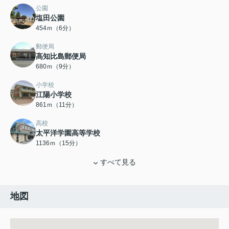
公園
塩田公園
454ｍ（6分）
郵便局
高知比島郵便局
680ｍ（9分）
小学校
江陽小学校
861ｍ（11分）
高校
太平洋学園高等学校
1136ｍ（15分）
すべて見る
地図