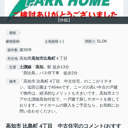
【外観】
-
価格
-
-(-)
5LDK
建物面積
土地面積
間取り
築36年
築年数
高知県
高知市
比島町
４丁目
所在地
土讃線
「
高知
」駅 徒歩13分
交通
「西比島」バス停下車 徒歩2分
「高知市 比島町 4丁目 中古住宅」のここがイチオ
備考
シ。塩田公園まで454mです。ニーズの高い中古の戸建
て物件は、経済的なメリットも大きいです。高知市エリ
アや土讃線高知付近で、一戸建て探しサポートを致して
おります。マイホームの購入をご予定なら、お気軽にお
問い合わせください。
高知市 比島町 4丁目 中古住宅のコメント(おすす