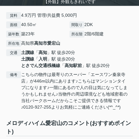
【外観】外観もきれいです
4.9万円 管理/共益費 5,000円
賃料
40.50㎡
2DK
面積
間取り
築23年
2階/6階建
築年数
所在階
高知県
高知市
愛宕山
所在地
土讃線
「
高知
」駅 徒歩20分
交通
土讃線
「
入明
」駅 徒歩20分
とさでん交通桟橋線
「
高知駅前
」駅 徒歩20分
こちらの物件は最寄りのスーパー「エースワン秦泉寺
備考
店」が446m以内にあります♪こちらはマンションタイ
プになります♪一階にあるので人の目は気になってしま
うかもしれません♪当物件の周辺環境なども地域密着の
当社パークホームだからこそご提供できる情報です
♪0120-927-255よりお気軽にご連絡ください(*^_^*)
メロディハイム愛宕山のコメント(おすすめポイン
ト)