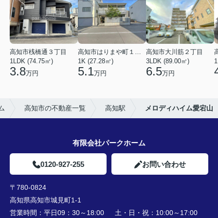
高知市桟橋通３丁目
高知市はりまや町１丁目
高知市大川筋２丁目
1LDK (74.75㎡)
1K (27.28㎡)
3LDK (89.00㎡)
1
3.8
5.1
6.5
万円
万円
万円
ム
高知市の不動産一覧
高知駅
メロディハイム愛宕山
有限会社パークホーム
0120-927-255
お問い合わせ
〒780-0824
高知県高知市城見町1-1
営業時間：
平日09：30～18:00 土・日・祝：10:00～17:00