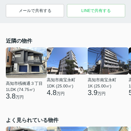
メールで共有する
LINEで共有する
近隣の物件
高知市南宝永町
高知市南宝永町
高知市桟橋通３丁目
1DK (25.00㎡)
1K (25.00㎡)
1
1LDK (74.75㎡)
4.8
3.9
万円
万円
3.8
万円
よく見られている物件