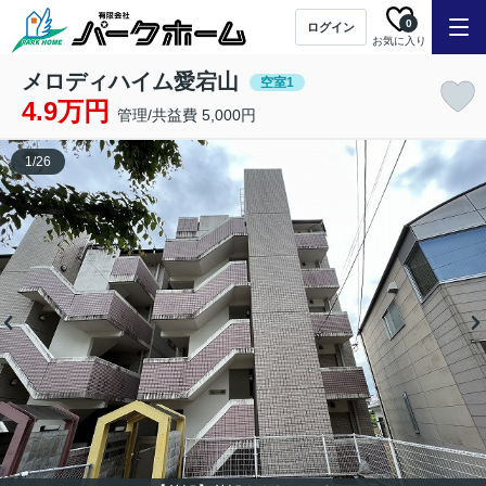
0
ログイン
お気に入り
メロディハイム愛宕山
空室1
4.9万円
管理/共益費 5,000円
1
/
26