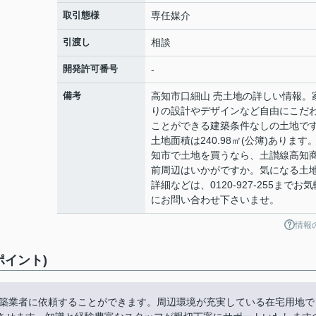
取引態様
専任媒介
引渡し
相談
開発許可番号
-
備考
高知市口細山 売土地の詳しい情報。
りの設計やデザインなど自由にこだ
ことができる建築条件なしの土地で
土地面積は240.98㎡(公簿)あります
知市で土地を買うなら、土讃線高知
前周辺はいかがですか。気になる土
詳細などは、0120-927-255までお気
にお問い合わせ下さいませ。
情報
ポイント)
建築業者に依頼することができます。周辺環境が充実している在宅用地で