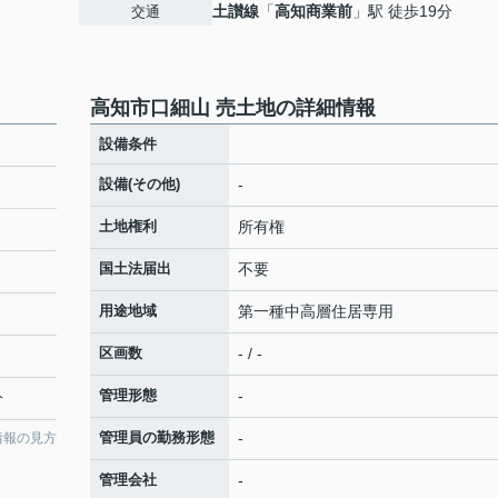
土讃線
「
高知商業前
」駅 徒歩19分
交通
高知市口細山 売土地の詳細情報
設備条件
設備(その他)
-
土地権利
所有権
国土法届出
不要
用途地域
第一種中高層住居専用
区画数
- / -
管理形態
-
分
管理員の勤務形態
-
情報の見方
管理会社
-