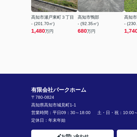
高知市瀬戸東町３丁目
高知市鴨部
高知市
- (201.70㎡)
- (92.35㎡)
- (230
1,480
680
1,74
万円
万円
有限会社パークホーム
〒780-0824
高知県高知市城見町1-1
営業時間：
平日09：30～18:00 土・日・祝：10:00～1
定休日：
年末年始
お問い合わせ