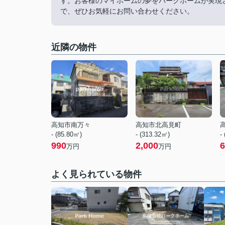
す。お客様のマイホームの夢をパークホームが実現
で、ぜひお気軽にお問い合わせください。
近隣の物件
高知市南万々
高知市北高見町
- (85.80㎡)
- (313.32㎡)
-
990
2,000
6
万円
万円
よく見られている物件