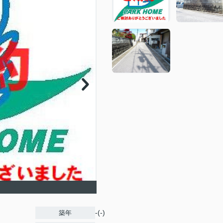
-(-)
築年