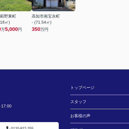
薊野東町
高知市南宝永町
.18㎡)
- (71.54㎡)
0
5,000
350
万
円
万円
トップページ
スタッフ
7:00
お客様の声
0120-927-255