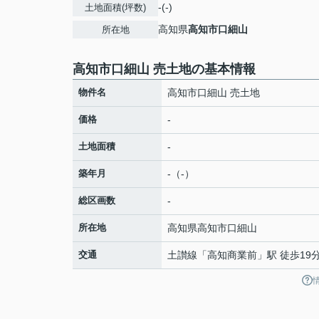
-(-)
土地面積(坪数)
高知県
高知市
口細山
所在地
高知市口細山 売土地の基本情報
物件名
高知市口細山 売土地
価格
-
土地面積
-
築年月
-（-）
総区画数
-
所在地
高知県
高知市
口細山
交通
土讃線
「
高知商業前
」駅 徒歩19