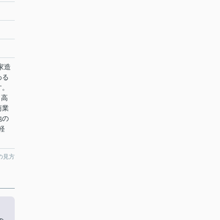
家造
わる
す。
。高
商業
地の
軽
の見方