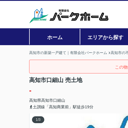
ホーム
エリアから探す
高知市の新築一戸建て｜有限会社パークホーム
高知市の
この物
高知市口細山 売土地
-
高知県
高知市
口細山
土讃線「高知商業前」駅徒歩19分
1
/
3