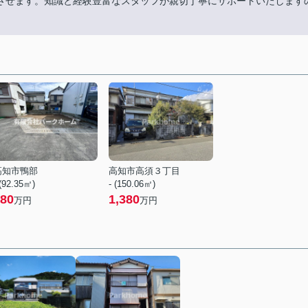
させます。知識と経験豊富なスタッフが親切丁寧にサポートいたします
高知市鴨部
高知市高須３丁目
 (92.35㎡)
- (150.06㎡)
80
1,380
万円
万円