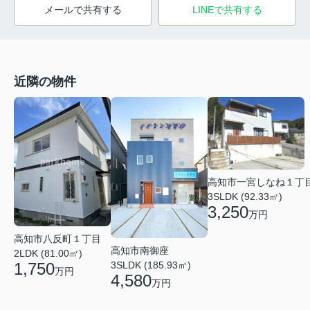
メールで共有する
LINEで共有する
近隣の物件
高知市一宮しなね１丁
3SLDK (92.33㎡)
3,250
万円
高知市八反町１丁目
高知市南御座
2LDK (81.00㎡)
1,750
3SLDK (185.93㎡)
万円
4,580
万円