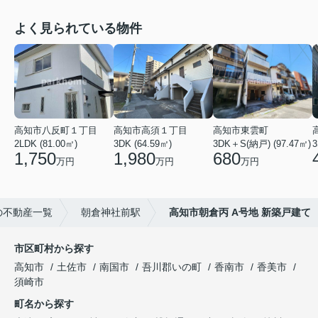
よく見られている物件
高知市八反町１丁目
高知市高須１丁目
高知市東雲町
2LDK (81.00㎡)
3DK (64.59㎡)
3DK＋S(納戸) (97.47㎡)
3
1,750
1,980
680
万円
万円
万円
の不動産一覧
朝倉神社前駅
高知市朝倉丙 A号地 新築戸建て
市区町村から探す
高知市
土佐市
南国市
吾川郡いの町
香南市
香美市
須崎市
町名から探す