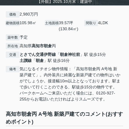
【外観】2025.10月末：建築中
2,980万円
価格
105.98㎡
39.57坪
4LDK
建物面積
土地面積
間取り
(130.84㎡)
予定
築年数
高知県
高知市
朝倉
丙
所在地
とさでん交通伊野線
「
朝倉神社前
」駅 徒歩15分
交通
土讃線
「
朝倉
」駅 徒歩16分
気になるイチオシ物件情報：「高知市朝倉丙 A号地 新
備考
築戸建て」。内外装共に綺麗な新築戸建ての物件はいか
がでしょうか。接道幅10m以上となっております。駅ま
で歩いて行くことのできる、駅徒歩15分の物件です。
パークホームへご来店いただく場合には、0120-927-
255からお電話いただければよりスムーズです。
高知市朝倉丙 A号地 新築戸建てのコメント(おすす
めポイント)