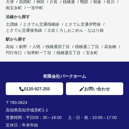
大津
高岡町
神田
介良
桟橋通
鴨部
朝倉
枝川
南宝永町
一宮中町
沿線から探す
土讃線
とさでん交通桟橋線
とさでん交通伊野線
とさでん交通後免線
土佐くろしおごめん・なはり線
駅から探す
高知
薊野
入明
桟橋通四丁目
桟橋通二丁目
高知橋
円行寺口
知寄町一丁目
桟橋通五丁目
宝永町
有限会社パークホーム
0120-927-255
お問い合わせ
〒780-0824
高知県高知市城見町1-1
営業時間：
平日09：30～18:00 土・日・祝：10:00～17:00
定休日：
年末年始