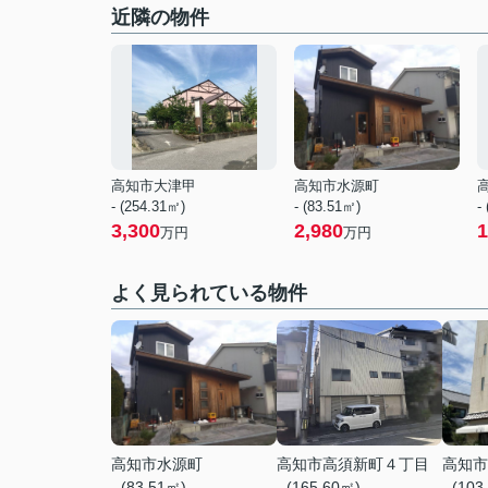
近隣の物件
高知市大津甲
高知市水源町
- (254.31㎡)
- (83.51㎡)
-
3,300
2,980
1
万円
万円
よく見られている物件
高知市水源町
高知市高須新町４丁目
高知市
- (83.51㎡)
- (165.60㎡)
- (103