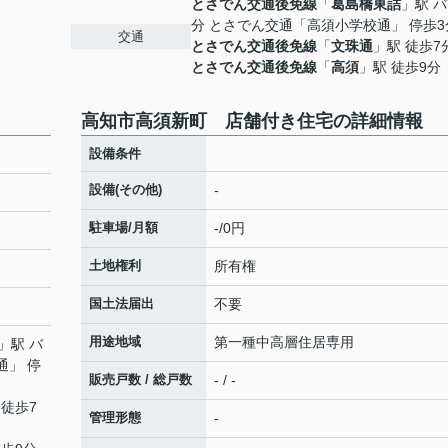
とさでん交通後免線
「
葛島橋東詰
」駅 バ
分 とさでん交通「高須小学校通」 停歩3
交通
とさでん交通後免線
「
文珠通
」駅 徒歩7
とさでん交通後免線
「
高須
」駅 徒歩9分
高知市高須新町 店舗付き住宅の詳細情報
設備条件
設備(その他)
-
駐車場/月額
-/0円
土地権利
所有権
国土法届出
不要
用途地域
第一種中高層住居専用
」駅 バ
通」 停
販売戸数 / 総戸数
- / -
 徒歩7
管理形態
-