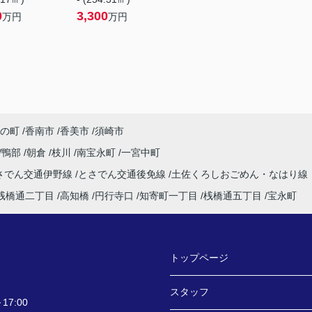
0
3,300
万円
万円
の町
香南市
香美市
須崎市
鴨部
朝倉
枝川
南宝永町
一宮中町
さでん交通伊野線
とさでん交通後免線
土佐くろしおごめん・なはり線
桟橋通二丁目
高知橋
円行寺口
知寄町一丁目
桟橋通五丁目
宝永町
トップページ
スタッフ
7:00