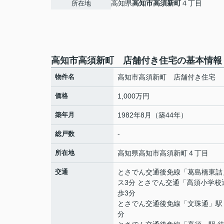
高知県
高知市
高須新町
４丁目
所在地
高知市高須新町 店舗付き住宅の基本情報
物件名
高知市高須新町 店舗付き住宅
価格
1,000万円
築年月
1982年8月（築44年）
総戸数
-
所在地
高知県
高知市
高須新町
４丁目
交通
とさでん交通後免線
「
葛島橋東詰
ス3分 とさでん交通「高須小学校
歩3分
とさでん交通後免線
「
文珠通
」駅
分