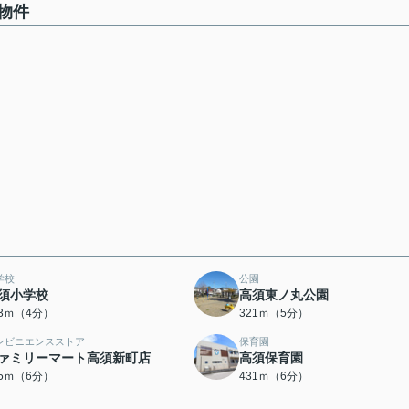
物件
学校
公園
須小学校
高須東ノ丸公園
73ｍ（4分）
321ｍ（5分）
ンビニエンスストア
保育園
ァミリーマート高須新町店
高須保育園
05ｍ（6分）
431ｍ（6分）