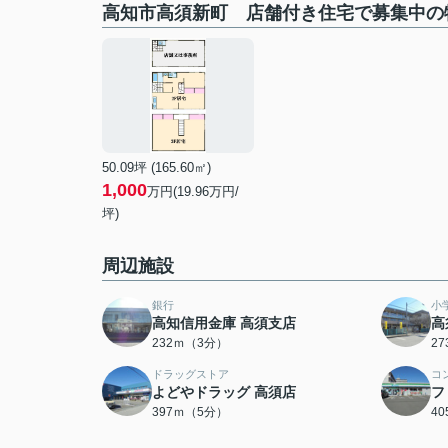
高知市高須新町 店舗付き住宅で募集中の
50.09坪 (165.60㎡)
1,000
万円(19.96万円/
坪)
周辺施設
銀行
小
高知信用金庫 高須支店
高
232ｍ（3分）
2
ドラッグストア
コ
よどやドラッグ 高須店
フ
397ｍ（5分）
4