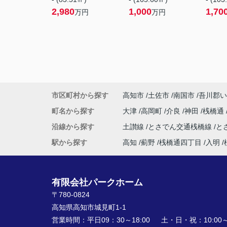
2,980
1,000
1,70
万円
万円
市区町村から探す
高知市
土佐市
南国市
吾川郡い
町名から探す
大津
高岡町
介良
神田
桟橋通
沿線から探す
土讃線
とさでん交通桟橋線
と
駅から探す
高知
薊野
桟橋通四丁目
入明
有限会社パークホーム
〒780-0824
高知県高知市城見町1-1
営業時間：
平日09：30～18:00 土・日・祝：10:00～1