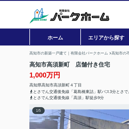
ホーム
エリアから探す
高知市の新築一戸建て｜有限会社パークホーム
高知市の
高知市高須新町 店舗付き住宅
1,000万円
高知県
高知市
高須新町
４丁目
とさでん交通後免線「葛島橋東詰」駅バス3分とさで
とさでん交通後免線「高須」駅徒歩9分
1
/
5