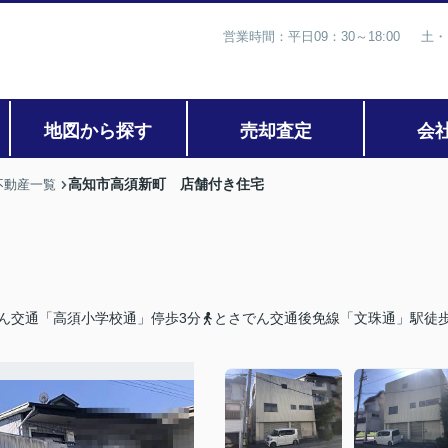
営業時間：平日09：30～18:00 土・
地図から探す
売却査定
会
高知市高須新町 店舗付き住宅
不動産一覧
ん交通「高須小学校通」停歩3分
とさでん交通後免線「文珠通」駅徒歩