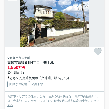
高知市高須新町
高知市高須新町4丁目 売土地
1,550
万円
194.18㎡ (-)
とさでん交通後免線「文珠通」駅 徒歩9分
閑静な住宅地
公共下水
高知市エリアでの住まいなら、住み心地も快適な「高知市高須新町4丁
目 売土地」はいかがでしょうか。徒歩6分の場所に高須小学...
もっと
見る