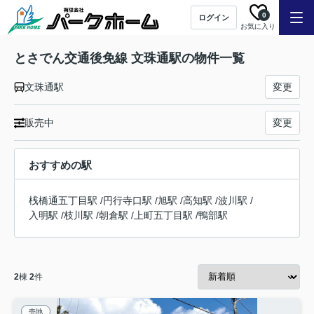
0
ログイン
お気に入り
とさでん交通後免線 文珠通駅の物件一覧
文珠通駅
変更
販売中
変更
おすすめの駅
桟橋通五丁目駅
/
円行寺口駅
/
旭駅
/
高知駅
/
波川駅
/
入明駅
/
枝川駅
/
朝倉駅
/
上町五丁目駅
/
鴨部駅
2
棟
2
件
売地