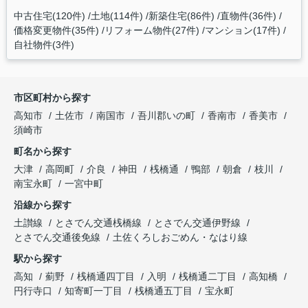
中古住宅(120件)
土地(114件)
新築住宅(86件)
直物件(36件)
価格変更物件(35件)
リフォーム物件(27件)
マンション(17件)
自社物件(3件)
市区町村から探す
高知市
土佐市
南国市
吾川郡いの町
香南市
香美市
須崎市
町名から探す
大津
高岡町
介良
神田
桟橋通
鴨部
朝倉
枝川
南宝永町
一宮中町
沿線から探す
土讃線
とさでん交通桟橋線
とさでん交通伊野線
とさでん交通後免線
土佐くろしおごめん・なはり線
駅から探す
高知
薊野
桟橋通四丁目
入明
桟橋通二丁目
高知橋
円行寺口
知寄町一丁目
桟橋通五丁目
宝永町