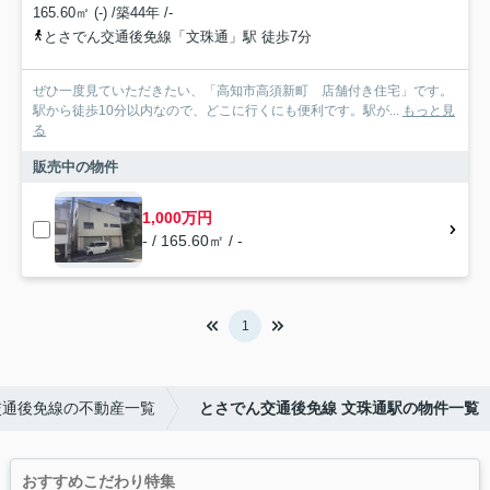
165.60㎡ (-) /築44年 /-
とさでん交通後免線「文珠通」駅 徒歩7分
ぜひ一度見ていただきたい、「高知市高須新町 店舗付き住宅」です。
駅から徒歩10分以内なので、どこに行くにも便利です。駅が...
もっと見
る
販売中の物件
1,000万円
- / 165.60㎡ / -
1
交通後免線の不動産一覧
とさでん交通後免線 文珠通駅の物件一覧
おすすめこだわり特集