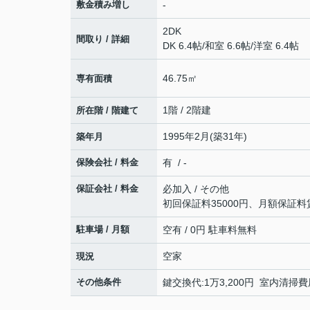
敷金積み増し
-
2DK
間取り / 詳細
DK 6.4帖
/
和室 6.6帖
/
洋室 6.4帖
46.75㎡
専有面積
1階 / 2階建
所在階 / 階建て
1995年2月(築31年)
築年月
保険会社 / 料金
有 / -
保証会社 / 料金
必加入 / その他
初回保証料35000円、月額保証料
駐車場 / 月額
空有 / 0円 駐車料無料
空家
現況
その他条件
鍵交換代:1万3,200円 室内清掃費用