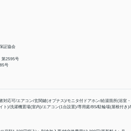
保証協会
第2595号
85号
者対応可/エアコン/玄関鍵(オプナス)/モニタ付ドアホン/給湯箇所(浴室
ト)/洗濯機置場(室内)/エアコン(1台設置)/専用庭/BS/駐輪場(屋根付き)