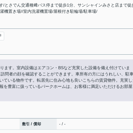
/とさでん交通種﨑バス停まで徒歩1分、サンシャインみさと店まで徒歩
濯機置き場//室内洗濯機置場/屋根付き駐輪場/駐車場/
戸
あります。室内設備はエアコン・BSなど充実した設備を備え付けていま
て訪問者の顔を確認することができます。車所有の方にはうれしい、駐
いている物件です。転居先に住み心地も良いこちらの賃貸物件。充実し
報を豊富に扱っているパークホームは、お客様に満足いただけるお部屋
- / -
敷引 / 償却