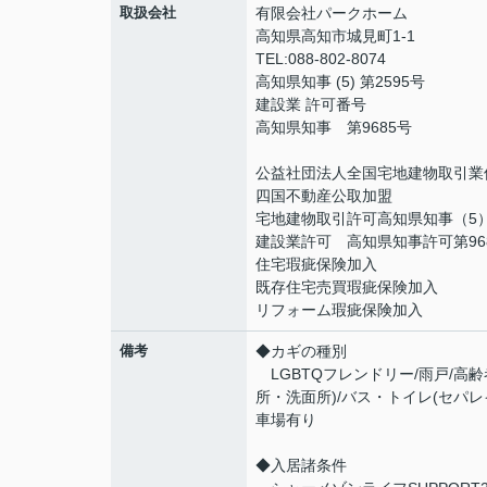
取扱会社
有限会社パークホーム
高知県高知市城見町1-1
TEL:088-802-8074
高知県知事 (5) 第2595号
建設業 許可番号
高知県知事 第9685号
公益社団法人全国宅地建物取引業
四国不動産公取加盟
宅地建物取引許可高知県知事（5）
建設業許可 高知県知事許可第96
住宅瑕疵保険加入
既存住宅売買瑕疵保険加入
リフォーム瑕疵保険加入
備考
◆カギの種別
LGBTQフレンドリー/雨戸/高齢
所・洗面所)/バス・トイレ(セパレイ
車場有り
◆入居諸条件