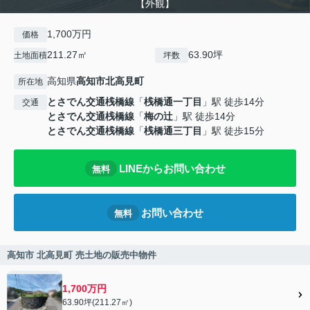
【外観】
1,700万円
価格
211.27㎡
63.90坪
土地面積
坪数
高知県
高知市
北高見町
所在地
とさでん交通桟橋線
「
桟橋通一丁目
」駅 徒歩14分
交通
とさでん交通桟橋線
「
梅の辻
」駅 徒歩14分
とさでん交通桟橋線
「
桟橋通三丁目
」駅 徒歩15分
LINEからお問い合わせ
無料
お問い合わせ
無料
高知市 北高見町 売土地の販売中物件
1,700万円
63.90坪(211.27㎡)