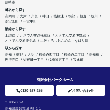
須崎市
町名から探す
高岡町
大津
介良
神田
桟橋通
鴨部
朝倉
枝川
南宝永町
一宮中町
沿線から探す
土讃線
とさでん交通桟橋線
とさでん交通伊野線
とさでん交通後免線
土佐くろしおごめん・なはり線
駅から探す
高知
薊野
入明
桟橋通四丁目
桟橋通二丁目
高知橋
円行寺口
知寄町一丁目
桟橋通五丁目
宝永町
有限会社パークホーム
0120-927-255
お問い合わせ
〒780-0824
高知県高知市城見町1-1