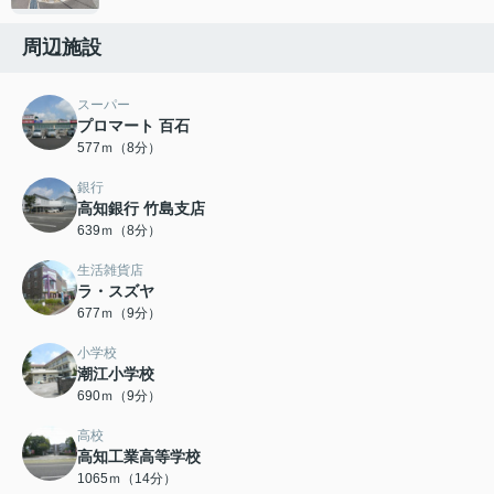
周辺施設
スーパー
プロマート 百石
577ｍ（8分）
銀行
高知銀行 竹島支店
639ｍ（8分）
生活雑貨店
ラ・スズヤ
677ｍ（9分）
小学校
潮江小学校
690ｍ（9分）
高校
高知工業高等学校
1065ｍ（14分）