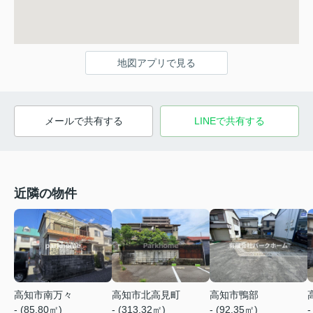
地図アプリで見る
メールで共有する
LINEで共有する
近隣の物件
高知市南万々
高知市北高見町
高知市鴨部
- (85.80㎡)
- (313.32㎡)
- (92.35㎡)
-