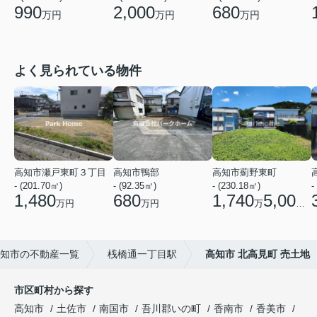
990
2,000
680
万円
万円
万円
よく見られている物件
高知市瀬戸東町３丁目
高知市鴨部
高知市薊野東町
- (201.70㎡)
- (92.35㎡)
- (230.18㎡)
-
1,480
680
1,740
5,000
万円
万円
万
円
知市の不動産一覧
桟橋通一丁目駅
高知市 北高見町 売土地
市区町村から探す
高知市
土佐市
南国市
吾川郡いの町
香南市
香美市