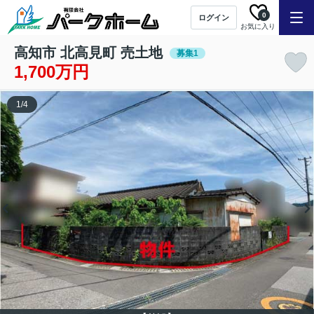
0
ログイン
お気に入り
高知市 北高見町 売土地
募集1
1,700万円
1
/
4