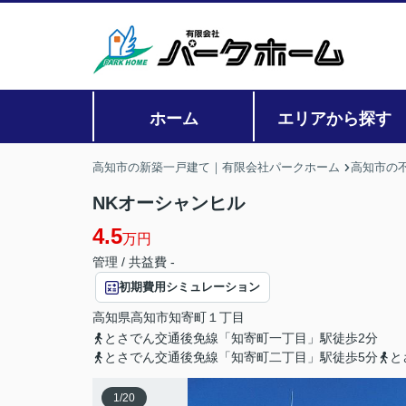
ホーム
エリアから探す
高知市の新築一戸建て｜有限会社パークホーム
高知市の
NKオーシャンヒル
4.5
万円
管理 / 共益費 -
初期費用シミュレーション
高知県
高知市
知寄町
１丁目
とさでん交通後免線「知寄町一丁目」駅徒歩2分
とさでん交通後免線「知寄町二丁目」駅徒歩5分
と
1
/
20