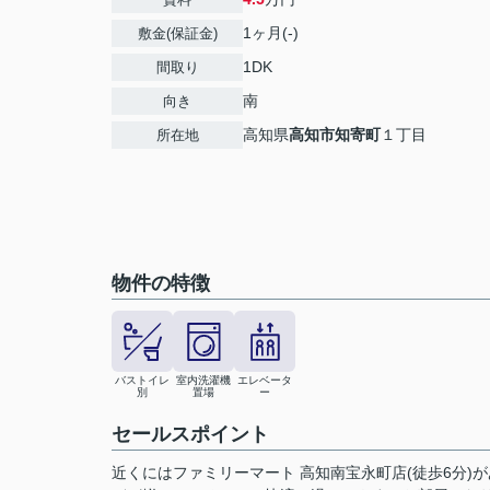
1ヶ月(-)
敷金(保証金)
1DK
間取り
南
向き
高知県
高知市
知寄町
１丁目
所在地
物件の特徴
バストイレ
室内洗濯機
エレベータ
別
置場
ー
セールスポイント
近くにはファミリーマート 高知南宝永町店(徒歩6分)