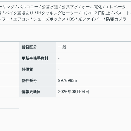
リング / バルコニー / 公営水道 / 公共下水 / オール電化 / エレベータ
輪場 / バイク置場あり / IHクッキングヒーター / コンロ２口以上 / バス・
ャワー / エアコン / シューズボックス / BS / 光ファイバー / 防犯カメラ
一般
賃貸区分
-
更新事務手数料
-
特優賃
99769635
物件番号
2026年08月04日
情報更新日