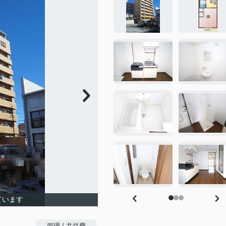
ています
-
管理 / 共益費