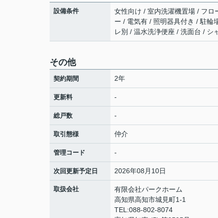
設備条件
女性向け / 室内洗濯機置場 / フロー
ー / 電気有 / 照明器具付き / 駐
レ別 / 温水洗浄便座 / 洗面台 / シ
その他
2年
契約期間
-
更新料
-
総戸数
仲介
取引態様
-
管理コード
2026年08月10日
次回更新予定日
取扱会社
有限会社パークホーム
高知県高知市城見町1-1
TEL:088-802-8074