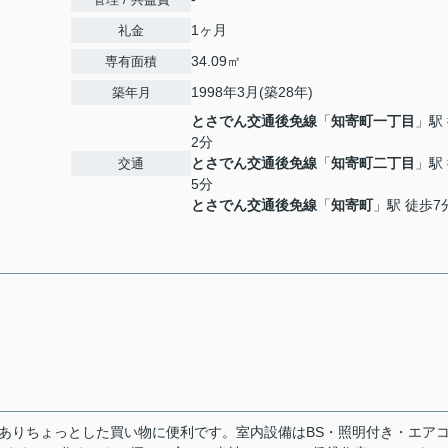
1ヶ月
礼金
34.09㎡
専有面積
1998年3月(築28年)
築年月
とさでん交通後免線
「
知寄町一丁目
」駅
2分
とさでん交通後免線
「
知寄町二丁目
」駅
交通
5分
とさでん交通後免線
「
知寄町
」駅 徒歩7
がありちょっとした買い物に便利です。室内設備はBS・照明付き・エア