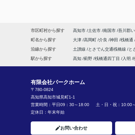
市区町村から探す
高知市
土佐市
南国市
吾川郡い
町名から探す
大津
高岡町
介良
神田
桟橋通
沿線から探す
土讃線
とさでん交通桟橋線
と
駅から探す
高知
薊野
桟橋通四丁目
入明
有限会社パークホーム
〒780-0824
高知県高知市城見町1-1
営業時間：
平日09：30～18:00 土・日・祝：10:00～1
定休日：
年末年始
お問い合わせ