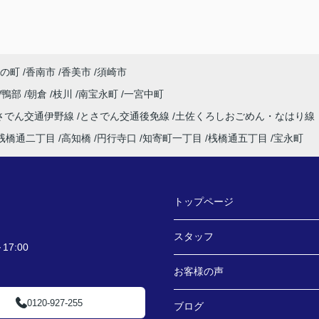
の町
香南市
香美市
須崎市
鴨部
朝倉
枝川
南宝永町
一宮中町
さでん交通伊野線
とさでん交通後免線
土佐くろしおごめん・なはり線
桟橋通二丁目
高知橋
円行寺口
知寄町一丁目
桟橋通五丁目
宝永町
トップページ
スタッフ
7:00
お客様の声
0120-927-255
ブログ