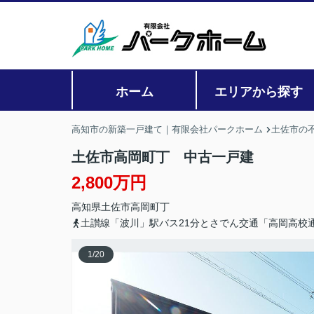
ホーム
エリアから探す
高知市の新築一戸建て｜有限会社パークホーム
土佐市の
土佐市高岡町丁 中古一戸建
2,800万円
高知県
土佐市
高岡町
丁
土讃線「波川」駅バス21分とさでん交通「高岡高校通
1
/
20