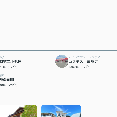
学校
ディスカウントショップ
岡第二小学校
コスモス 蓮池店
327ｍ（17分）
1360ｍ（17分）
育園
池保育園
860ｍ（24分）