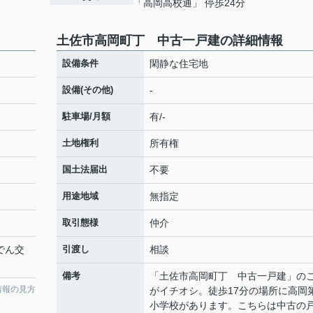
「高岡高校通」 停歩24分
土佐市高岡町丁 中古一戸建の詳細情報
設備条件
閑静な住宅地
設備(その他)
-
駐車場/月額
有/-
土地権利
所有権
国土法届出
不要
用途地域
無指定
取引態様
仲介
でん交
引渡し
相談
備考
「土佐市高岡町丁 中古一戸建」の
情報の見方
がイチオシ。徒歩17分の場所に高岡
小学校があります。こちらは中古の