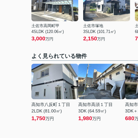
土佐市高岡町甲
土佐市塚地
4SLDK (120.06㎡)
3SLDK (101.71㎡)
6
3,000
2,150
7
万円
万円
よく見られている物件
高知市八反町１丁目
高知市高須１丁目
高知市
2LDK (81.00㎡)
3DK (64.59㎡)
3DK＋
1,750
1,980
680
万円
万円