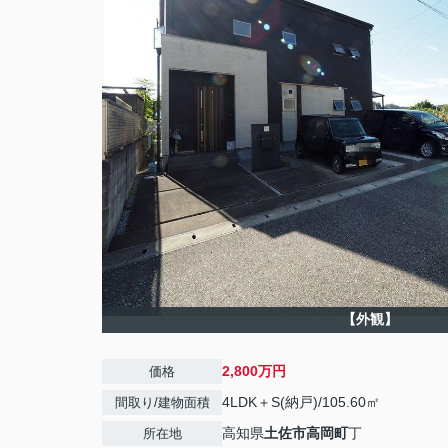
【外観】
2,800万円
価格
4LDK＋S(納戸)/105.60㎡
間取り/建物面積
高知県
土佐市
高岡町
丁
所在地