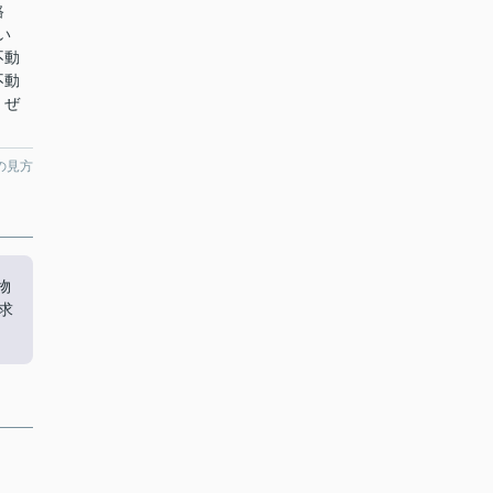
路
い
不動
不動
。ぜ
の見方
物
求