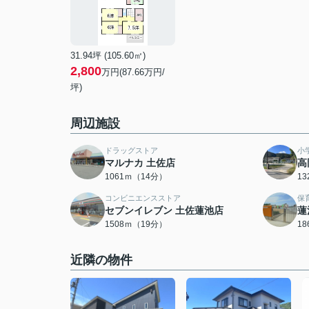
31.94坪 (105.60㎡)
2,800
万円(87.66万円/
坪)
周辺施設
ドラッグストア
小
マルナカ 土佐店
高
1061ｍ（14分）
1
コンビニエンスストア
保
セブンイレブン 土佐蓮池店
蓮
1508ｍ（19分）
1
近隣の物件