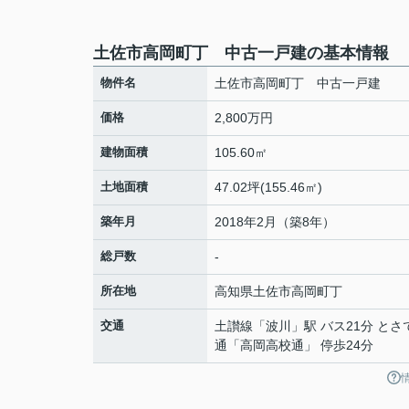
土佐市高岡町丁 中古一戸建の基本情報
物件名
土佐市高岡町丁 中古一戸建
価格
2,800万円
建物面積
105.60㎡
土地面積
47.02坪(155.46㎡)
築年月
2018年2月（築8年）
総戸数
-
所在地
高知県
土佐市
高岡町
丁
交通
土讃線
「
波川
」駅 バス21分 とさ
通「高岡高校通」 停歩24分