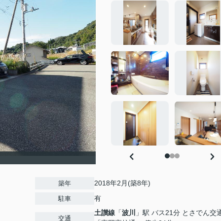
2018年2月(築8年)
築年
有
駐車
土讃線
「
波川
」駅 バス21分 とさでん交
交通