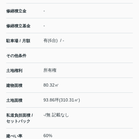
-
修繕積立金
-
修繕積立基金
有(6台) / -
駐車場 / 月額
その他条件
所有権
土地権利
80.32㎡
建物面積
93.86坪(310.31㎡)
土地面積
-/無 記載なし
私道負担面積 /
セットバック
60%
建ぺい率