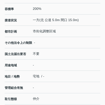
200%
容積率
一方(北 公道 5.0m 間口 15.0m)
接道状況
市街化調整区域
都市計画
-
その他法令上の制限
不要
国土法届出要否
-
用途地域
宅地 / -
地目 / 地勢
-
管理組合有無
仲介
取引態様