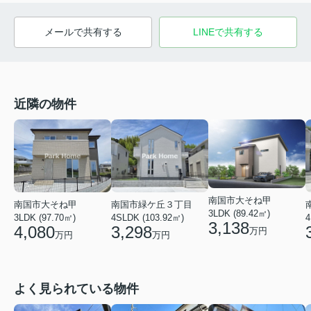
メールで共有する
LINEで共有する
近隣の物件
南国市大そね甲
南国市大そね甲
南国市緑ケ丘３丁目
3LDK (89.42㎡)
3LDK (97.70㎡)
4SLDK (103.92㎡)
4
3,138
4,080
3,298
万円
万円
万円
よく見られている物件