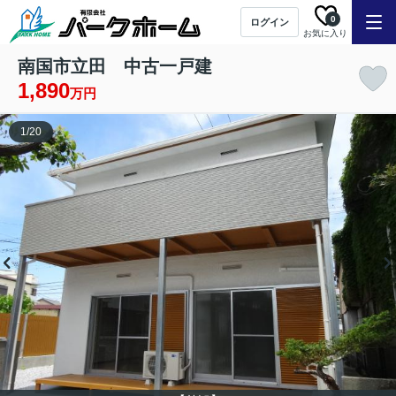
0
ログイン
お気に入り
南国市立田 中古一戸建
1,890
万円
1
/
20