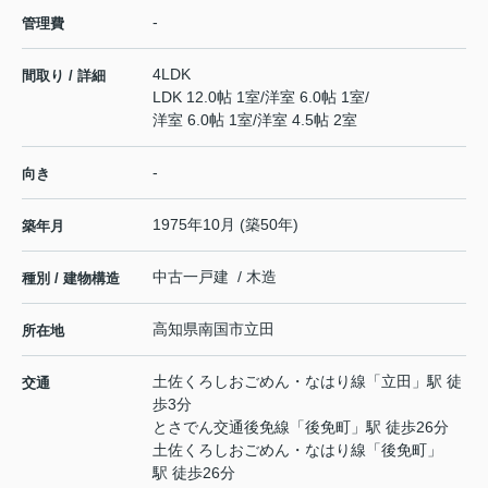
-
管理費
4LDK
間取り / 詳細
LDK 12.0帖 1室
/
洋室 6.0帖 1室
/
洋室 6.0帖 1室
/
洋室 4.5帖 2室
-
向き
1975年10月 (築50年)
築年月
中古一戸建 / 木造
種別 / 建物構造
高知県
南国市
立田
所在地
土佐くろしおごめん・なはり線
「
立田
」駅 徒
交通
歩3分
とさでん交通後免線
「
後免町
」駅 徒歩26分
土佐くろしおごめん・なはり線
「
後免町
」
駅 徒歩26分