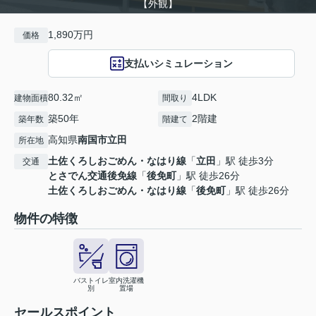
【外観】
1,890万円
価格
支払いシミュレーション
80.32㎡
4LDK
建物面積
間取り
築50年
2階建
築年数
階建て
高知県
南国市
立田
所在地
土佐くろしおごめん・なはり線
「
立田
」駅 徒歩3分
交通
とさでん交通後免線
「
後免町
」駅 徒歩26分
土佐くろしおごめん・なはり線
「
後免町
」駅 徒歩26分
物件の特徴
バストイレ
室内洗濯機
別
置場
セールスポイント