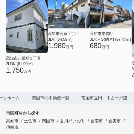
高知市東雲町
高知市高須１丁目
3DK＋S(納戸) (97.47㎡)
3DK (64.59㎡)
680
1,980
万円
万円
高知市八反町１丁目
2LDK (81.00㎡)
1,750
3
万円
ークホーム
南国市の不動産一覧
南国市立田 中古一戸建
市区町村から探す
高知市
土佐市
南国市
吾川郡いの町
香南市
香美市
須崎市