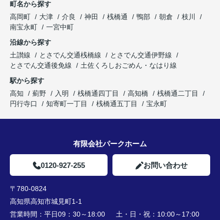
町名から探す
高岡町
大津
介良
神田
桟橋通
鴨部
朝倉
枝川
南宝永町
一宮中町
沿線から探す
土讃線
とさでん交通桟橋線
とさでん交通伊野線
とさでん交通後免線
土佐くろしおごめん・なはり線
駅から探す
高知
薊野
入明
桟橋通四丁目
高知橋
桟橋通二丁目
円行寺口
知寄町一丁目
桟橋通五丁目
宝永町
有限会社パークホーム
0120-927-255
お問い合わせ
〒780-0824
高知県高知市城見町1-1
営業時間：
平日09：30～18:00 土・日・祝：10:00～17:00