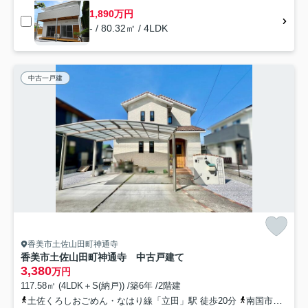
1,890万円
- / 80.32㎡ / 4LDK
中古一戸建
香美市土佐山田町神通寺
香美市土佐山田町神通寺 中古戸建て
3,380
万円
117.58㎡ (4LDK＋S(納戸)) /築6年 /2階建
土佐くろしおごめん・なはり線「立田」駅 徒歩20分
南国市NACO「ふれあいセンター前」バス停下車 徒歩2分