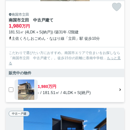
南国市立田
南国市立田 中古戸建て
1,980
万円
181.51㎡ (4LDK＋S(納戸)) /築31年 /2階建
土佐くろしおごめん・なはり線「立田」駅 徒歩10分
こだわりで選びたい方におすすめ。南国市エリアで住まいをお探しなら
「南国市立田 中古戸建て」。徒歩15分の距離に香南中学校...
もっと見
る
販売中の物件
1,980万円
- / 181.51㎡ / 4LDK＋S(納戸)
中古一戸建