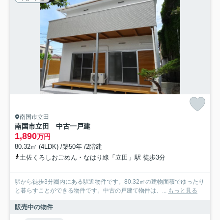
南国市立田
南国市立田 中古一戸建
1,890
万円
80.32㎡ (4LDK) /築50年 /2階建
土佐くろしおごめん・なはり線「立田」駅 徒歩3分
駅から徒歩3分圏内にある駅近物件です。80.32㎡の建物面積でゆったり
と暮らすことができる物件です。中古の戸建て物件は、...
もっと見る
販売中の物件