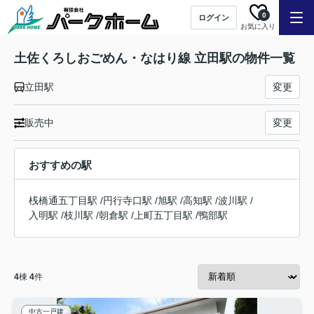
0
ログイン
お気に入り
土佐くろしおごめん・なはり線 立田駅の物件一覧
立田駅
変更
販売中
変更
おすすめの駅
桟橋通五丁目駅
/
円行寺口駅
/
旭駅
/
高知駅
/
波川駅
/
入明駅
/
枝川駅
/
朝倉駅
/
上町五丁目駅
/
鴨部駅
4
棟
4
件
中古一戸建