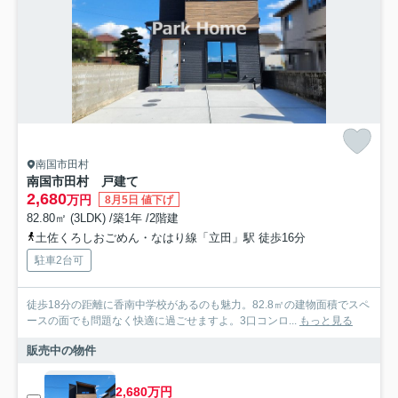
南国市田村
南国市田村 戸建て
2,680
万円
8月5日 値下げ
82.80㎡ (3LDK) /築1年 /2階建
土佐くろしおごめん・なはり線「立田」駅 徒歩16分
駐車2台可
徒歩18分の距離に香南中学校があるのも魅力。82.8㎡の建物面積でスペ
ースの面でも問題なく快適に過ごせますよ。3口コンロ...
もっと見る
販売中の物件
2,680万円