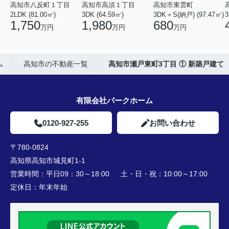
高知市八反町１丁目
高知市高須１丁目
高知市東雲町
2LDK (81.00㎡)
3DK (64.59㎡)
3DK＋S(納戸) (97.47㎡)
3
1,750
1,980
680
万円
万円
万円
ム
高知市の不動産一覧
高知市瀬戸東町3丁目 ① 新築戸建て
有限会社パークホーム
0120-927-255
お問い合わせ
〒780-0824
高知県高知市城見町1-1
営業時間：
平日09：30～18:00 土・日・祝：10:00～17:00
定休日：
年末年始