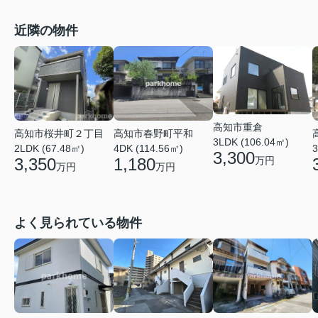
近隣の物件
高知市重倉
高知市桜井町２丁目
高知市春野町平和
3LDK (106.04㎡)
2LDK (67.48㎡)
4DK (114.56㎡)
3
3,300
万円
3,350
1,180
万円
万円
よく見られている物件