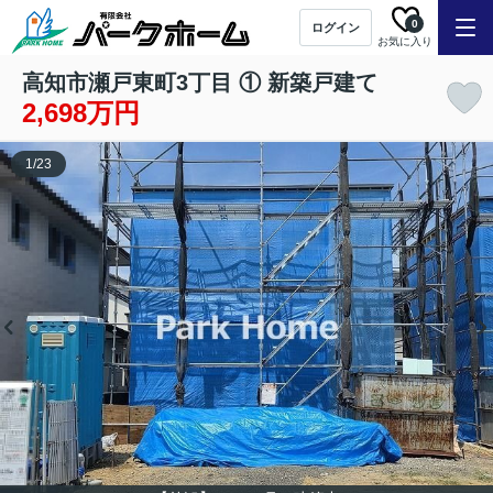
0
ログイン
お気に入り
高知市瀬戸東町3丁目 ① 新築戸建て
2,698万円
1
/
23