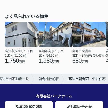
よく見られている物件
高知市八反町１丁目
高知市高須１丁目
高知市東雲町
2LDK (81.00㎡)
3DK (64.59㎡)
3DK＋S(納戸) (97.47㎡)
3
1,750
1,980
680
万円
万円
万円
高知市の不動産一覧
朝倉神社前駅
高知市朝倉丙 中古住宅
有限会社パークホーム
0120-927-255
お問い合わせ