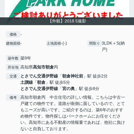
【外観】2018.5撮影
-
価格
-
-(-)
3LDK＋S(納
建物面積
土地面積
間取り
戸)
築9年
築年数
高知県
高知市
朝倉
丙
所在地
とさでん交通伊野線
「
朝倉神社前
」駅 徒歩2分
交通
土讃線
「
朝倉
」駅 徒歩5分
とさでん交通伊野線
「
宮の奥
」駅 徒歩8分
高知市朝倉丙 中古住宅の詳しい情報。こちらは中古一
備考
戸建ての物件です。道路が南側に面しているので、とて
もニーズが高いです。ご紹介するのは、築6年のおすす
め物件です。物件探しはパークホームにお任せくださ
い。高知市にある不動産の情報量であれば、他社に負け
ないと自負しております。