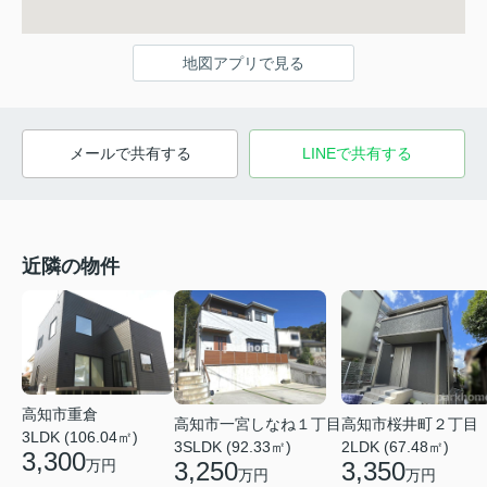
地図アプリで見る
メールで共有する
LINEで共有する
近隣の物件
高知市重倉
高知市一宮しなね１丁目
高知市桜井町２丁目
3LDK (106.04㎡)
3SLDK (92.33㎡)
2LDK (67.48㎡)
3,300
万円
3,250
3,350
万円
万円