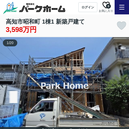
0
ログイン
お気に入り
高知市昭和町 1棟1 新築戸建て
3,598万円
1
/
20