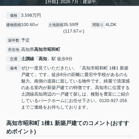
【外観】2026.7月：建築中
3,598万円
価格
100.60㎡
35.59坪
4LDK
建物面積
土地面積
間取り
(117.67㎡)
予定
築年数
高知県
高知市
昭和町
所在地
土讃線
「
高知
」駅 徒歩9分
交通
ぜひ一度見ていただきたい、「高知市昭和町 1棟1 新築
備考
戸建て」です。徒歩8分の距離に愛宕中学校があるのも
魅力。南側の道路に面している物件です。綺麗で清潔感
のある室内が新築戸建ての特徴です。高知市に位置する
土讃線高知周辺の一戸建て探しは、種類を豊富にご紹介
しているパークホームにお任せ下さい。0120-927-255
までご連絡をお待ちしております。
高知市昭和町 1棟1 新築戸建てのコメント(おすす
めポイント)