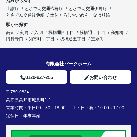
沿線から探す
土讃線
とさでん交通桟橋線
とさでん交通伊野線
とさでん交通後免線
土佐くろしおごめん・なはり線
駅から探す
高知
薊野
入明
桟橋通四丁目
桟橋通二丁目
高知橋
円行寺口
知寄町一丁目
桟橋通五丁目
宝永町
有限会社パークホーム
0120-927-255
お問い合わせ
〒780-0824
高知県高知市城見町1-1
営業時間：
平日09：30～18:00 土・日・祝：10:00～17:00
定休日：
年末年始