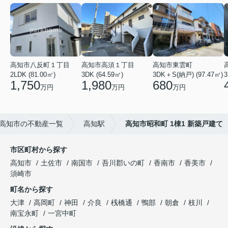
高知市八反町１丁目
高知市高須１丁目
高知市東雲町
2LDK (81.00㎡)
3DK (64.59㎡)
3DK＋S(納戸) (97.47㎡)
3
1,750
1,980
680
万円
万円
万円
高知市の不動産一覧
高知駅
高知市昭和町 1棟1 新築戸建て
市区町村から探す
高知市
土佐市
南国市
吾川郡いの町
香南市
香美市
須崎市
町名から探す
大津
高岡町
神田
介良
桟橋通
鴨部
朝倉
枝川
南宝永町
一宮中町