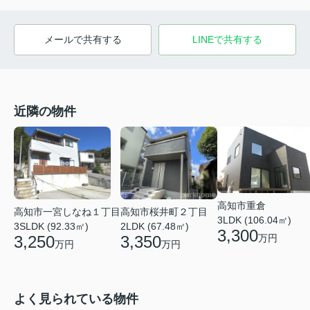
メールで共有する
LINEで共有する
近隣の物件
高知市重倉
高知市一宮しなね１丁目
高知市桜井町２丁目
3LDK (106.04㎡)
3SLDK (92.33㎡)
2LDK (67.48㎡)
3,300
万円
3,250
3,350
万円
万円
よく見られている物件