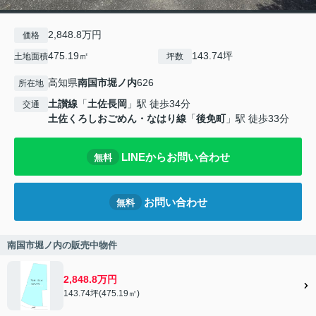
2,848.8万円
価格
475.19㎡
143.74坪
土地面積
坪数
高知県
南国市
堀ノ内
626
所在地
土讃線
「
土佐長岡
」駅 徒歩34分
交通
土佐くろしおごめん・なはり線
「
後免町
」駅 徒歩33分
LINEからお問い合わせ
無料
お問い合わせ
無料
南国市堀ノ内の販売中物件
2,848.8万円
143.74坪(475.19㎡)