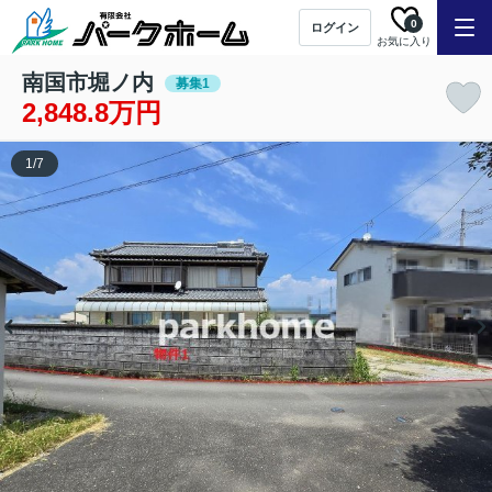
0
ログイン
お気に入り
南国市堀ノ内
募集1
2,848.8万円
1
/
7