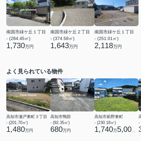
南国市緑ケ丘１丁目
南国市緑ケ丘２丁目
南国市緑ケ丘１丁目
- (284.45㎡)
- (374.58㎡)
- (251.01㎡)
1,730
1,643
2,118
万円
万円
万円
よく見られている物件
高知市瀬戸東町３丁目
高知市鴨部
高知市薊野東町
- (201.70㎡)
- (92.35㎡)
- (230.18㎡)
-
1,480
680
1,740
5,000
万円
万円
万
円