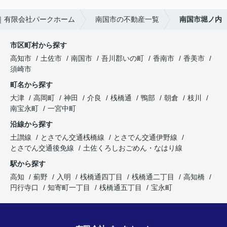
｜有限会社パークホーム
南国市の不動産一覧
南国市堀ノ内
市区町村から探す
高知市
土佐市
南国市
吾川郡いの町
香南市
香美市
須崎市
町名から探す
大津
高岡町
神田
介良
桟橋通
鴨部
朝倉
枝川
南宝永町
一宮中町
沿線から探す
土讃線
とさでん交通桟橋線
とさでん交通伊野線
とさでん交通後免線
土佐くろしおごめん・なはり線
駅から探す
高知
薊野
入明
桟橋通四丁目
桟橋通二丁目
高知橋
円行寺口
知寄町一丁目
桟橋通五丁目
宝永町