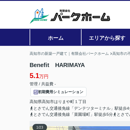
ホーム
エリアから探す
高知市の新築一戸建て｜有限会社パークホーム
高知市の
Benefit HARIMAYA
5.1
万円
管理 / 共益費 -
初期費用シミュレーション
高知県
高知市
はりまや町
１丁目
とさでん交通後免線「デンテツターミナル」駅徒歩4
とさでん交通後免線「菜園場町」駅徒歩5分
とさで
1
/
23