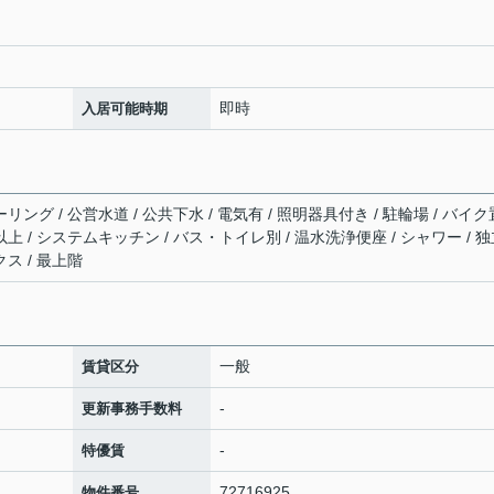
即時
入居可能時期
リング / 公営水道 / 公共下水 / 電気有 / 照明器具付き / 駐輪場 / バイク
以上 / システムキッチン / バス・トイレ別 / 温水洗浄便座 / シャワー / 
クス / 最上階
一般
賃貸区分
-
更新事務手数料
-
特優賃
72716925
物件番号