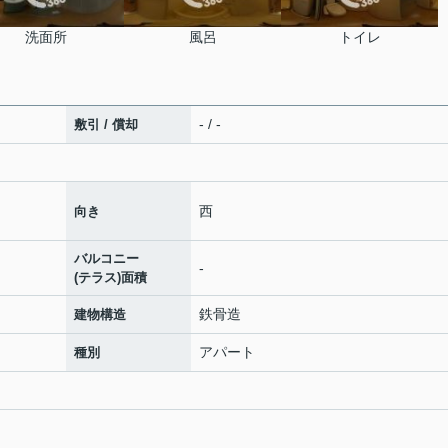
洗面所
風呂
トイレ
- / -
敷引 / 償却
西
向き
バルコニー
-
(テラス)面積
鉄骨造
建物構造
アパート
種別