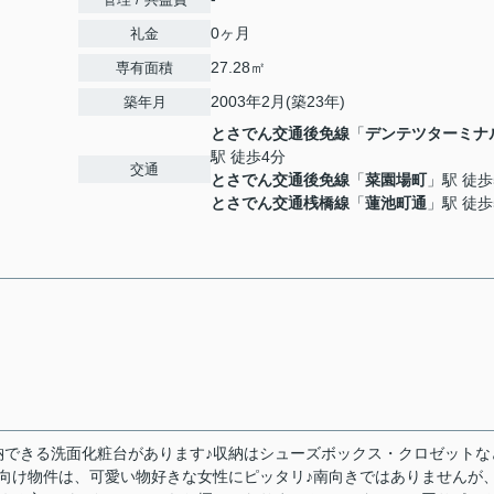
0ヶ月
礼金
27.28㎡
専有面積
2003年2月(築23年)
築年月
とさでん交通後免線
「
デンテツターミナ
駅 徒歩4分
交通
とさでん交通後免線
「
菜園場町
」駅 徒歩
とさでん交通桟橋線
「
蓮池町通
」駅 徒歩
納できる洗面化粧台があります♪収納はシューズボックス・クロゼットな
向け物件は、可愛い物好きな女性にピッタリ♪南向きではありませんが