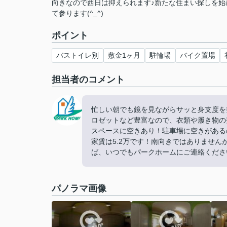
向きなので西日は抑えられます♪新たな住まい探しを始
て参ります(^_^)
ポイント
バストイレ別
敷金1ヶ月
駐輪場
バイク置場
担当者のコメント
忙しい朝でも鏡を見ながらサッと身支度を
ロゼットなど豊富なので、衣類や履き物の
スペースに空きあり！駐車場に空きがある
家賃は5.2万です！南向きではありませ
ば、いつでもパークホームにご連絡ください！0
パノラマ画像