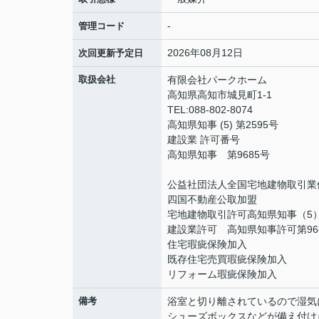
-
管理コード
2026年08月12日
次回更新予定日
取扱会社
有限会社パークホーム
高知県高知市城見町1-1
TEL:088-802-8074
高知県知事 (5) 第2595号
建設業 許可番号
高知県知事 第9685号
公益社団法人全国宅地建物取引業
四国不動産公取加盟
宅地建物取引許可高知県知事（5）
建設業許可 高知県知事許可第96
住宅瑕疵保険加入
既存住宅売買瑕疵保険加入
リフォーム瑕疵保険加入
備考
浴室と切り離されているので湿気
シューズボックスなどが備え付け