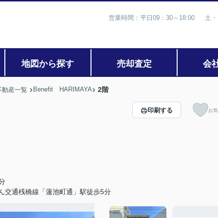
営業時間：平日09：30～18:00 土・
地図から探す
売却査定
会
Benefit HARIMAYA
2階
不動産一覧
印刷する
お気
分
ん交通桟橋線「蓮池町通」駅徒歩5分