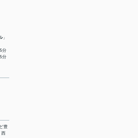
ル
」
5分
5分
ど豊
、西