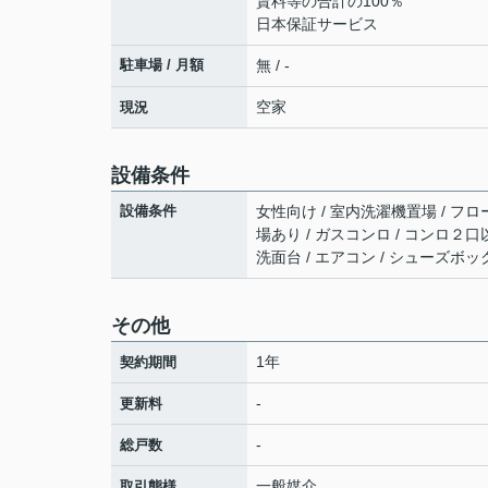
賃料等の合計の100％
日本保証サービス
駐車場 / 月額
無 / -
空家
現況
設備条件
設備条件
女性向け / 室内洗濯機置場 / フロー
場あり / ガスコンロ / コンロ２口
洗面台 / エアコン / シューズボッ
その他
1年
契約期間
-
更新料
-
総戸数
一般媒介
取引態様