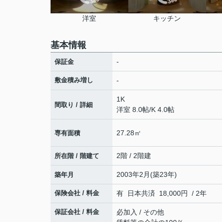
洋室
キッチン
基本情報
-
保証金
敷金積み増し
-
1K
間取り / 詳細
洋室 8.0帖
/
K 4.0帖
27.28㎡
専有面積
2階 / 2階建
所在階 / 階建て
2003年2月(築23年)
築年月
保険会社 / 料金
有 日本共済 18,000円 / 2年
保証会社 / 料金
必加入 / その他