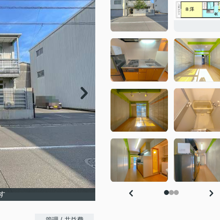
す
-
管理 / 共益費