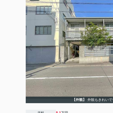
【外観】
外観もきれいで
5.1
万円
賃料