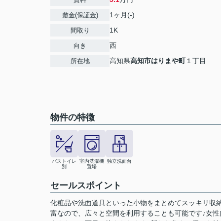
1ヶ月(-)
敷金(保証金)
1K
間取り
西
向き
高知県
高知市
はりまや町
１丁目
所在地
物件の特徴
バストイレ
室内洗濯機
独立洗面台
別
置場
セールスポイント
化粧品や洗面道具といった小物をまとめてスッキリ収
富なので、広々と空間を利用することも可能です♪女性