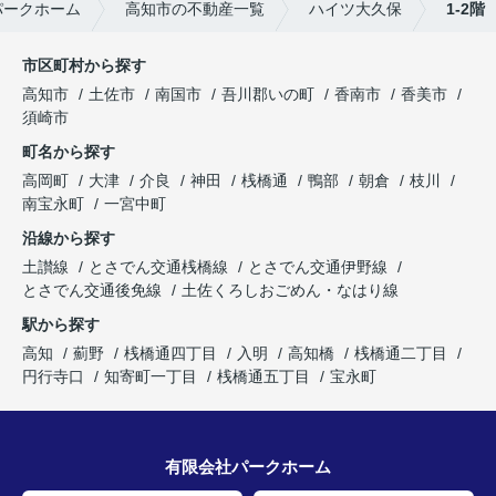
パークホーム
高知市の不動産一覧
ハイツ大久保
1-2階
市区町村から探す
高知市
土佐市
南国市
吾川郡いの町
香南市
香美市
須崎市
町名から探す
高岡町
大津
介良
神田
桟橋通
鴨部
朝倉
枝川
南宝永町
一宮中町
沿線から探す
土讃線
とさでん交通桟橋線
とさでん交通伊野線
とさでん交通後免線
土佐くろしおごめん・なはり線
駅から探す
高知
薊野
桟橋通四丁目
入明
高知橋
桟橋通二丁目
円行寺口
知寄町一丁目
桟橋通五丁目
宝永町
有限会社パークホーム