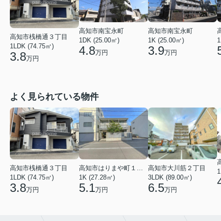
高知市南宝永町
高知市南宝永町
高知市桟橋通３丁目
1DK (25.00㎡)
1K (25.00㎡)
1
1LDK (74.75㎡)
4.8
3.9
万円
万円
3.8
万円
よく見られている物件
高知市桟橋通３丁目
高知市はりまや町１丁目
高知市大川筋２丁目
1
1LDK (74.75㎡)
1K (27.28㎡)
3LDK (89.00㎡)
3.8
5.1
6.5
万円
万円
万円