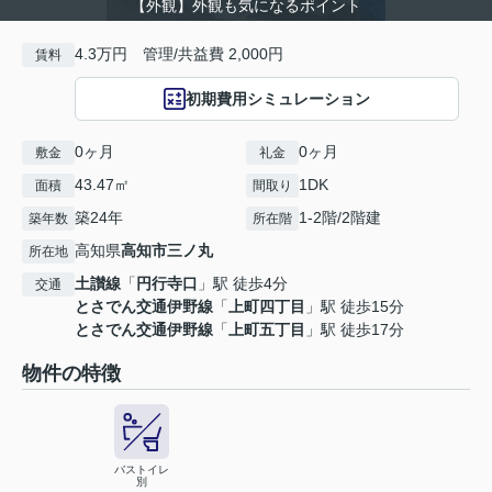
【外観】外観も気になるポイント
4.3万円 管理/共益費 2,000円
賃料
初期費用シミュレーション
0ヶ月
0ヶ月
敷金
礼金
43.47㎡
1DK
面積
間取り
築24年
1-2階/2階建
築年数
所在階
高知県
高知市
三ノ丸
所在地
土讃線
「
円行寺口
」駅 徒歩4分
交通
とさでん交通伊野線
「
上町四丁目
」駅 徒歩15分
とさでん交通伊野線
「
上町五丁目
」駅 徒歩17分
物件の特徴
バストイレ
別