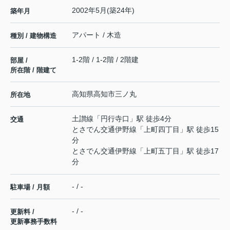
2002年5月(築24年)
築年月
アパート / 木造
種別 / 建物構造
1-2階 / 1-2階 / 2階建
部屋 /
所在階 / 階建て
高知県
高知市
三ノ丸
所在地
土讃線
「
円行寺口
」駅 徒歩4分
交通
とさでん交通伊野線
「
上町四丁目
」駅 徒歩15
分
とさでん交通伊野線
「
上町五丁目
」駅 徒歩17
分
- / -
駐車場 / 月額
- / -
更新料 /
更新事務手数料