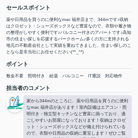
セールスポイント
薬や日用品を買うのに便利なmac 福井店まで、344mです♪収納
はクロゼット・シューズボックスなど豊富なので、衣類や履き物
の整理がしやすく便利です♪バルコニー付きのアパートです♪高知
市の住まい探しを応援するパークホーム♪多くの方に支持される
地元の不動産会社として実績を重ねてきました、住まい探しのこ
となら是非当社にお任せください(*^_^*)
ポイント
敷金不要
照明付き
給湯
バルコニー
IT重説
対応物件
担当者のコメント
家から344mのところに、薬や日用品を買うのに便利
なmac 福井店があります！室内設備はエアコン・照
明付き・独立型キッチンなど豊富に揃っており、過
ごしやすいお部屋になっております！収納はクロゼ
ット・シューズボックスなどが備え付けられている
ので、衣類や日用品の収納に重宝します！ぜひご覧