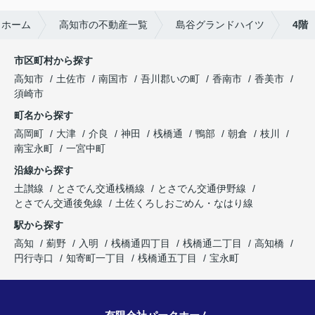
クホーム
高知市の不動産一覧
島谷グランドハイツ
4階
市区町村から探す
高知市
土佐市
南国市
吾川郡いの町
香南市
香美市
須崎市
町名から探す
高岡町
大津
介良
神田
桟橋通
鴨部
朝倉
枝川
南宝永町
一宮中町
沿線から探す
土讃線
とさでん交通桟橋線
とさでん交通伊野線
とさでん交通後免線
土佐くろしおごめん・なはり線
駅から探す
高知
薊野
入明
桟橋通四丁目
桟橋通二丁目
高知橋
円行寺口
知寄町一丁目
桟橋通五丁目
宝永町