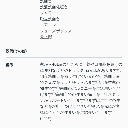
洗面台
洗髪洗面化粧台
シャワー
独立洗面台
エアコン
シューズボックス
最上階
-
設備(その他)
家から401mのところに、薬や日用品を買うの
備考
に便利なよどやドラッグ 石立店があります◎
独立洗面台を備え付けているので、洗面台前
で身支度をサッと整えられます◎現在空家の
物件です◎南面のバルコニーをご活用いただ
けます◎高知市での住まい探しを当社スタッ
フがサポートいたします◎まずはご希望条件
などをお申しつけください◎それを元にお客
様に合ったお住まいをご紹介いたします
(#^^#)