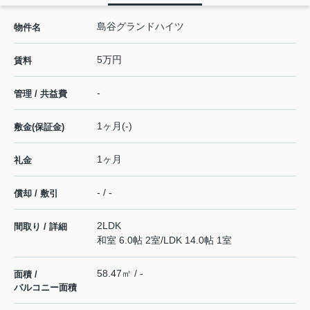
島谷グランドハイツ
物件名
5万円
賃料
-
管理 / 共益費
1ヶ月(-)
敷金(保証金)
1ヶ月
礼金
- / -
償却 / 敷引
2LDK
間取り / 詳細
和室 6.0帖 2室
/
LDK 14.0帖 1室
58.47㎡ / -
面積 /
バルコニー面積