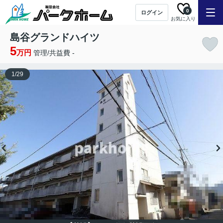
0
ログイン
お気に入り
島谷グランドハイツ
5
万円
管理/共益費 -
1
/
29