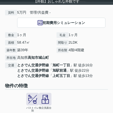
【外観】おしゃれな外観です
5万円 管理/共益費 -
賃料
初期費用シミュレーション
1ヶ月
1ヶ月
敷金
礼金
58.47㎡
2LDK
面積
間取り
築39年
4階/4階建
築年数
所在階
高知県
高知市
城山町
所在地
とさでん交通伊野線
「
旭町一丁目
」駅 徒歩16分
交通
とさでん交通伊野線
「
旭駅前通
」駅 徒歩22分
とさでん交通伊野線
「
上町五丁目
」駅 徒歩13分
物件の特徴
バストイレ
独立洗面台
別