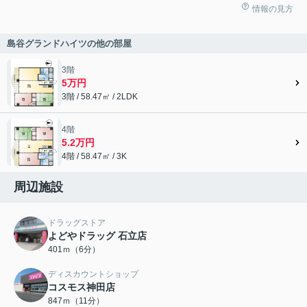
情報の見方
島谷グランドハイツの他の部屋
3階
5万円
3階 / 58.47㎡ / 2LDK
4階
5.2万円
4階 / 58.47㎡ / 3K
周辺施設
ドラッグストア
よどやドラッグ 石立店
401ｍ（6分）
ディスカウントショップ
コスモス神田店
847ｍ（11分）