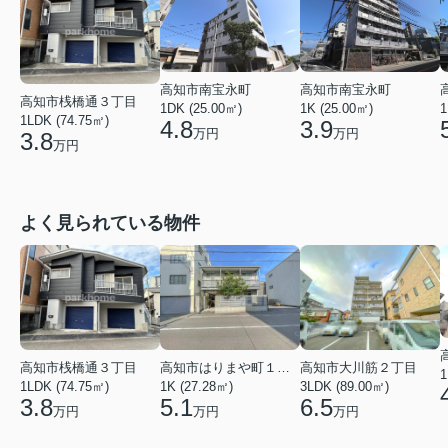
高知市南宝永町
高知市南宝永町
高知市桟橋通３丁目
1DK (25.00㎡)
1K (25.00㎡)
1
1LDK (74.75㎡)
4.8
3.9
万円
万円
3.8
万円
よく見られている物件
高知市桟橋通３丁目
高知市はりまや町１丁目
高知市大川筋２丁目
1
1LDK (74.75㎡)
1K (27.28㎡)
3LDK (89.00㎡)
3.8
5.1
6.5
万円
万円
万円