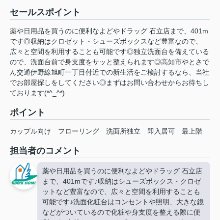
セールスポイント
薬や日用品を買うのに便利なよどやドラッグ 石立店まで、401m
です◎収納はクロゼット・シューズボックスなど豊富なので、
広々と空間を利用することも可能です◎独立洗面台を備えている
ので、洗面台前で身支度をサッと整えられます◎高知市やとさで
ん交通伊野線旭町一丁目付近での新生活をご検討するなら、当社
でお部屋探しをしてください◎まずはお問い合わせからお待ちし
ております(*^_^*)
ポイント
カップル向け
フローリング
洗面所独立
即入居可
最上階
担当者のコメント
薬や日用品を買うのに便利なよどやドラッグ 石立店
まで、401mです♪収納はシューズボックス・クロゼ
ットなど豊富なので、広々と空間を利用することも
可能です♪洗面化粧台はコンセントや照明、大きな鏡
などがついているので化粧や身支度を整える際に便